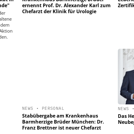
ernennt Prof. Dr. Alexander Karl zum
Zertifi
nde"
Chefarzt der Klinik für Urologie
der
altene
 dem
„Aktion
den.
NEWS
•
PERSONAL
NEWS
Stabübergabe am Krankenhaus
Das He
Barmherzige Brüder München: Dr.
Neube
Franz Brettner ist neuer Chefarzt