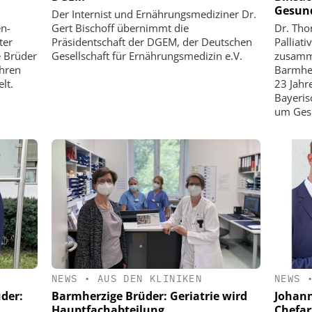
Gesun
Der Internist und Ernährungsmediziner Dr.
en-
Gert Bischoff übernimmt die
Dr. Tho
ter
Präsidentschaft der DGEM, der Deutschen
Palliat
 Brüder
Gesellschaft für Ernährungsmedizin e.V.
zusamm
hren
Barmher
lt.
23 Jahre
Bayeris
um Gesu
NEWS
•
AUS DEN KLINIKEN
NEWS
der:
Barmherzige Brüder: Geriatrie wird
Johann
Hauptfachabteilung
Chefa