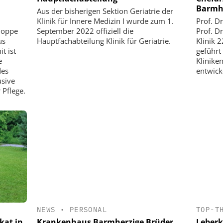
Barmh
Aus der bisherigen Sektion Geriatrie der
Klinik für Innere Medizin I wurde zum 1.
Prof. D
 Hoppe
September 2022 offiziell die
Prof. D
us
Hauptfachabteilung Klinik für Geriatrie.
Klinik 
t ist
geführt
e
Klinike
des
entwick
usive
 Pflege.
NEWS
•
PERSONAL
TOP-T
Krankenhaus Barmherzige Brüder
Leber
kat in