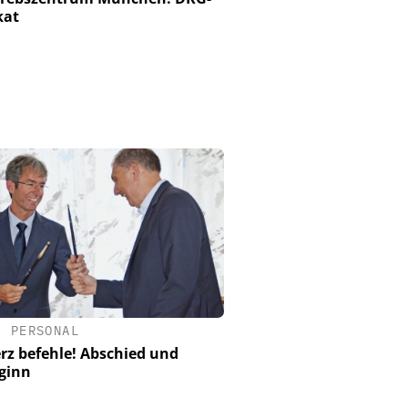
kat
•
PERSONAL
rz befehle! Abschied und
ginn