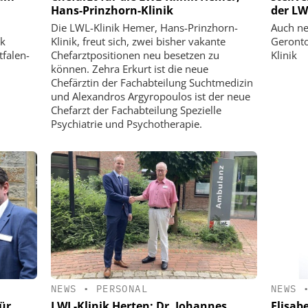
Hans-Prinzhorn-Klinik
der LW
Die LWL-Klinik Hemer, Hans-Prinzhorn-
Auch ne
ik
Klinik, freut sich, zwei bisher vakante
Geronto
falen-
Chefarztpositionen neu besetzen zu
Klinik
können. Zehra Erkurt ist die neue
Chefärztin der Fachabteilung Suchtmedizin
und Alexandros Argyropoulos ist der neue
Chefarzt der Fachabteilung Spezielle
Psychiatrie und Psychotherapie.
NEWS
•
PERSONAL
NEWS
ür
LWL-Klinik Herten: Dr. Johannes
Elisabe