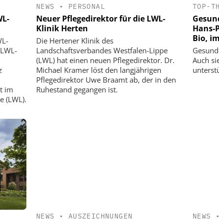
NEWS
•
PERSONAL
TOP-T
WL-
Neuer Pflegedirektor für die LWL-
Gesund
Klinik Herten
Hans-P
Bio, i
WL-
Die Hertener Klinik des
 LWL-
Landschaftsverbandes Westfalen-Lippe
Gesunde
(LWL) hat einen neuen Pflegedirektor. Dr.
Auch si
z
Michael Kramer löst den langjährigen
unterst
Pflegedirektor Uwe Braamt ab, der in den
t im
Ruhestand gegangen ist.
e (LWL).
NEWS
•
AUSZEICHNUNGEN
NEWS