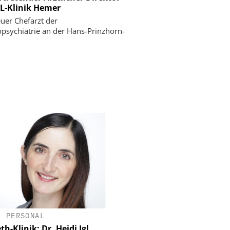
L-Klinik Hemer
uer Chefarzt der
psychiatrie an der Hans-Prinzhorn-
•
PERSONAL
th-Klinik: Dr. Heidi Igl