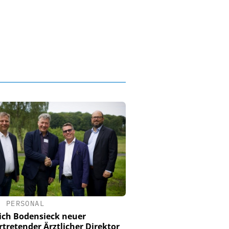
•
PERSONAL
rich Bodensieck neuer
ertretender Ärztlicher Direktor