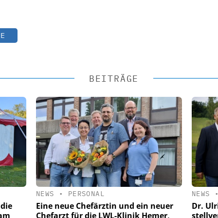
TE
BEITRÄGE
NEWS
•
PERSONAL
NEWS
 die
Eine neue Chefärztin und ein neuer
Dr. Ul
Ham
Chefarzt für die LWL-Klinik Hemer,
stellv