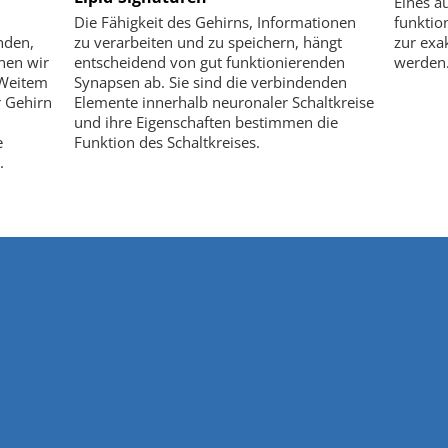
Eines a
Die Fähigkeit des Gehirns, Informationen
funktio
nden,
zu verarbeiten und zu speichern, hängt
zur exa
nen wir
entscheidend von gut funktionierenden
werden
 Weitem
Synapsen ab. Sie sind die verbindenden
 Gehirn
Elemente innerhalb neuronaler Schaltkreise
und ihre Eigenschaften bestimmen die
e
Funktion des Schaltkreises.
.