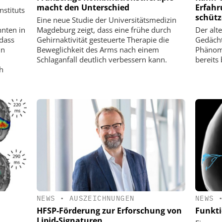
macht den Unterschied
Erfahr
nstituts
schütz
Eine neue Studie der Universitätsmedizin
nten in
Magdeburg zeigt, dass eine frühe durch
Der alt
 dass
Gehirnaktivität gesteuerte Therapie die
Gedächt
in
Beweglichkeit des Arms nach einem
Phänome
Schlaganfall deutlich verbessern kann.
bereits 
h
NEWS
•
AUSZEICHNUNGEN
NEWS
HFSP-Förderung zur Erforschung von
Funkti
Lipid-Signaturen