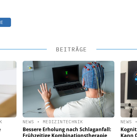
TE
BEITRÄGE
K
NEWS
•
MEDIZINTECHNIK
NEWS
e
Bessere Erholung nach Schlaganfall:
Kognit
Frühzeitige Kombinationstherapie
Kann O