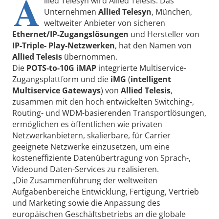
A
llied Telesyn wird Allied Telesis. Das
Unternehmen
Allied Telesyn
, München,
weltweiter Anbieter von sicheren
Ethernet/IP-Zugangslösungen
und Hersteller von
IP-Triple- Play-Netzwerken
, hat den Namen von
Allied Telesis
übernommen.
Die
POTS-to-10G iMAP
integrierte Multiservice-
Zugangsplattform und die
iMG
(
intelligent
Multiservice Gateways
) von
Allied Telesis
,
zusammen mit den hoch entwickelten Switching-,
Routing- und WDM-basierenden Transportlösungen,
ermöglichen es öffentlichen wie privaten
Netzwerkanbietern, skalierbare, für Carrier
geeignete Netzwerke einzusetzen, um eine
kosteneffiziente Datenübertragung von Sprach-,
Videound Daten-Services zu realisieren.
„Die Zusammenführung der weltweiten
Aufgabenbereiche Entwicklung, Fertigung, Vertrieb
und Marketing sowie die Anpassung des
europäischen Geschäftsbetriebs an die globale