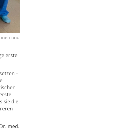
innen und
ge erste
setzen –
ie
tischen
erste
s sie die
ereren
 Dr. med.