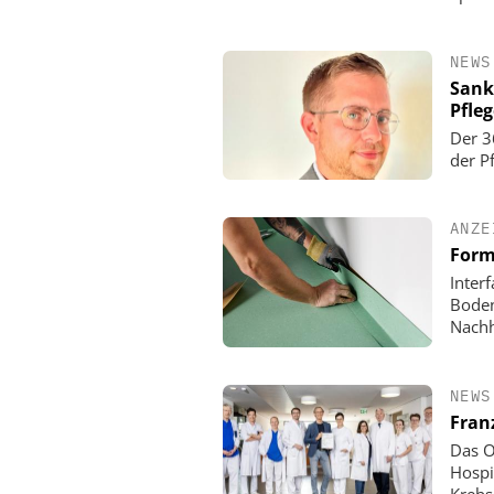
NEWS
Sank
Pfle
Der 3
der P
ANZE
Form
Inter
Boden
Nachh
NEWS
Fran
Das O
Hospi
Krebs