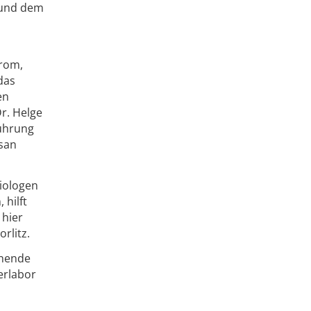
 und dem
drom,
das
en
r. Helge
führung
ssan
iologen
 hilft
 hier
rlitz.
ehende
erlabor