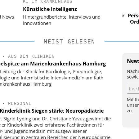
KI IM KRANKENHAUS
 AG
EASY SOFTWARE AG
Künstliche Intelligenz
im
Digitalisierung im
n digitaler
Personalmanagement: Von digitaler
Perso
d News
Hintergrundberichte, Interviews und
 Steuerung
Ordnung zur KI-fähigen Steuerung
Ordn
Innovationen
MEIST GELESEN
•
AUS DEN KLINIKEN
News
elspitze am Marienkrankenhaus Hamburg
Nachr
Leitung der Klinik für Kardiologie, Pneumologie,
sowie
logie und Internistische Intensivmedizin am Kath.
enkrankenhaus Hamburg
Mit I
•
PERSONAL
unse
Kinderklinik Siegen stärkt Neuropädiatrie
zu.
r. Sigrid Lyding und Dr. Christiane Yavuz gewinnt die
ner Kinderklinik zwei erfahrene Fachärztinnen für
r- und Jugendmedizin mit ausgewiesener
alisierung in zentralen Bereichen der Neuropädiatrie.