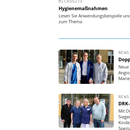
MICROSITE
EASY SOFTWARE
Hygienemaßnahmen
Digitalisierung 
Personalmanagement: Vo
Lesen Sie Anwendungsbeispiele un
Ordnung zur KI-fähigen
zum Thema
NEWS
Dopp
Neue 
Angio
Mari
NEWS
DRK-
Mit D
Siege
Kinde
Spezi