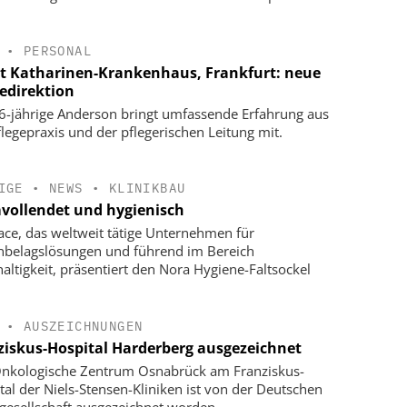
•
PERSONAL
t Katharinen-Krankenhaus, Frankfurt: neue
gedirektion
6-jährige Anderson bringt umfassende Erfahrung aus
flegepraxis und der pflegerischen Leitung mit.
IGE
•
NEWS
•
KLINIKBAU
vollendet und hygienisch
face, das weltweit tätige Unternehmen für
belagslösungen und führend im Bereich
altigkeit, präsentiert den Nora Hygiene-Faltsockel
•
AUSZEICHNUNGEN
ziskus-Hospital Harderberg ausgezeichnet
nkologische Zentrum Osnabrück am Franziskus-
tal der Niels-Stensen-Kliniken ist von der Deutschen
gesellschaft ausgezeichnet worden.