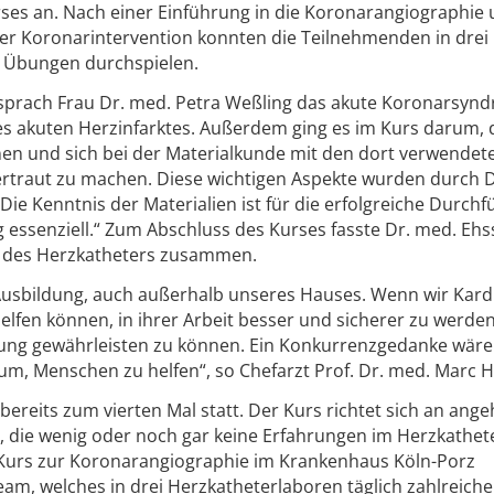
es an. Nach einer Einführung in die Koronarangiographie
r Koronarintervention konnten die Teilnehmenden in drei
 Übungen durchspielen.
esprach Frau Dr. med. Petra Weßling das akute Koronarsyn
s akuten Herzinfarktes. Außerdem ging es im Kurs darum, 
en und sich bei der Materialkunde mit den dort verwendet
ertraut zu machen. Diese wichtigen Aspekte wurden durch D
 „Die Kenntnis der Materialien ist für die erfolgreiche Durch
essenziell.“ Zum Abschluss des Kurses fasste Dr. med. Eh
n des Herzkatheters zusammen.
 Ausbildung, auch außerhalb unseres Hauses. Wenn wir Kard
fen können, in ihrer Arbeit besser und sicherer zu werden,
gung gewährleisten zu können. Ein Konkurrenzgedanke wäre
um, Menschen zu helfen“, so Chefarzt Prof. Dr. med. Marc Ho
bereits zum vierten Mal statt. Der Kurs richtet sich an ang
, die wenig oder noch gar keine Erfahrungen im Herzkathet
 Kurs zur Koronarangiographie im Krankenhaus Köln-Porz
m, welches in drei Herzkatheterlaboren täglich zahlreiche