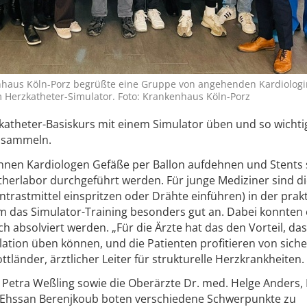
nhaus Köln-Porz begrüßte eine Gruppe von angehenden Kardiolog
 Herzkatheter-Simulator. Foto: Krankenhaus Köln-Porz
katheter-Basiskurs mit einem Simulator üben und so wichti
n sammeln.
önnen Kardiologen Gefäße per Ballon aufdehnen und Stents 
hetherlabor durchgeführt werden. Für junge Mediziner sind d
trastmittel einspritzen oder Drähte einführen) in der prak
das Simulator-Training besonders gut an. Dabei konnten 
h absolviert werden. „Für die Ärzte hat das den Vorteil, das
lation üben können, und die Patienten profitieren von sich
tländer, ärztlicher Leiter für strukturelle Herzkrankheiten.
. Petra Weßling sowie die Oberärzte Dr. med. Helge Anders,
 Ehssan Berenjkoub boten verschiedene Schwerpunkte zu