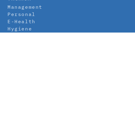
Management
Personal
E-Health
Hygiene
Labor
Medizintechnik
Klinikbau
Newsletter
Abo
Kontakt
Mediadaten
Über uns
Impressum
Datenschutz
AGB