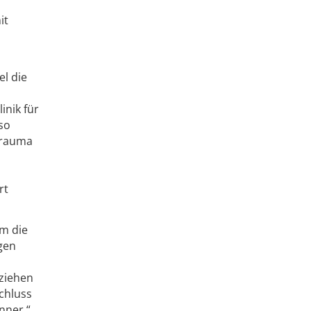
it
l die
inik für
so
Trauma
u
rt
um die
gen
ziehen
Schluss
nner.“