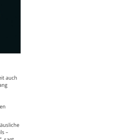
eit auch
ang
ren
äusliche
ls –
, sagt