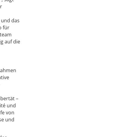
r
 und das
 für
steam
g auf die
 nahmen
tive
e
bertät –
ité und
fe von
se und