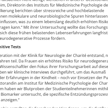
eim, Direktorin des Instituts für Medizinische Psychologie de
ölkerung berichten über stressreiche und hochbelastende
nnen molekulare und neurobiologische Spuren hinterlassen
lussen, was zu einem lebenslang deutlich erhöhten Risiko
ragen kann.“ Mit ihrer Untersuchung wollte das Forschung
sich diese frühen belastenden Lebenserfahrungen langfristi
eurodegenerative Prozesse fördern.
itive Tests
eration mit der Klinik für Neurologie der Charité entstand,
ahren teil. Da Frauen ein erhöhtes Risiko für neurodegenera
Wissenschaftler den Fokus ihrer Forschungsarbeit auf dies
ben wir klinische Interviews durchgeführt, um das Ausmaß
er Erfahrungen in der Kindheit – noch vor Einsetzen der Pu
oktorandin am Institut für Medizinische Psychologie der Char
em haben wir Blutproben der Studienteilnehmerinnen mithil
 Biomarker untersucht, die spezifische Entzündungsprozes
 anzeigen.“