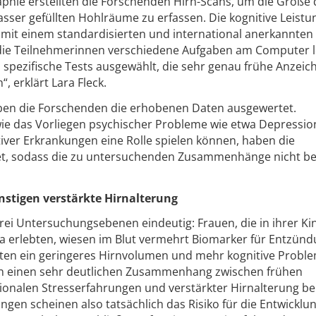
hie erstellten die Forschenden Hirn-Scans, um die Größe 
sser gefüllten Hohlräume zu erfassen. Die kognitive Leistu
 mit einem standardisierten und international anerkannten
die Teilnehmerinnen verschiedene Aufgaben am Computer l
 spezifische Tests ausgewählt, die sehr genau frühe Anzeic
 erklärt Lara Fleck.
haben die Forschenden die erhobenen Daten ausgewertet.
e das Vorliegen psychischer Probleme wie etwa Depression
ver Erkrankungen eine Rolle spielen können, haben die
t, sodass die zu untersuchenden Zusammenhänge nicht bee
stigen verstärkte Hirnalterung
rei Untersuchungsebenen eindeutig: Frauen, die in ihrer Kin
erlebten, wiesen im Blut vermehrt Biomarker für Entzün
ten ein geringeres Hirnvolumen und mehr kognitive Proble
en einen sehr deutlichen Zusammenhang zwischen frühen
onalen Stresserfahrungen und verstärkter Hirnalterung be
gen scheinen also tatsächlich das Risiko für die Entwicklu