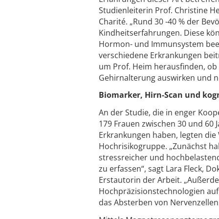
Studienleiterin Prof. Christine H
Charité. „Rund 30 -40 % der Bev
Kindheitserfahrungen. Diese kö
Hormon- und Immunsystem beeinf
verschiedene Erkrankungen beit
um Prof. Heim herausfinden, ob 
Gehirnalterung auswirken und n
Biomarker, Hirn-Scan und kogn
An der Studie, die in enger Koop
179 Frauen zwischen 30 und 60 J
Erkrankungen haben, legten die 
Hochrisikogruppe. „Zunächst ha
stressreicher und hochbelastend
zu erfassen“, sagt Lara Fleck, D
Erstautorin der Arbeit. „Außerd
Hochpräzisionstechnologien auf
das Absterben von Nervenzellen