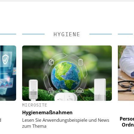
HYGIENE
MICROSITE
 AG
EASY SOFTWARE AG
Hygienemaßnahmen
im
Digitalisierung im
n digitaler
Personalmanagement: Von digitaler
Perso
d
Lesen Sie Anwendungsbeispiele und News
 Steuerung
Ordnung zur KI-fähigen Steuerung
Ordn
zum Thema