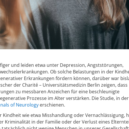
figer und leiden etwa unter Depression, Angststörungen,
ffwechselerkrankungen. Ob solche Belastungen in der Kindh
enerativer Erkrankungen fördern können, darüber war bisl
scher der Charité – Universitätsmedizin Berlin zeigen, dass
ungen zu messbaren Anzeichen für eine beschleunigte
generative Prozesse im Alter verstärken. Die Studie, in de
nals of Neurology
erschienen.
 Kindheit wie etwa Misshandlung oder Vernachlässigung, h
Kriminalität in der Familie oder der Verlust eines Elterntei
 tatsächlich nicht wenige Menschen in unserer Gesellschaft“