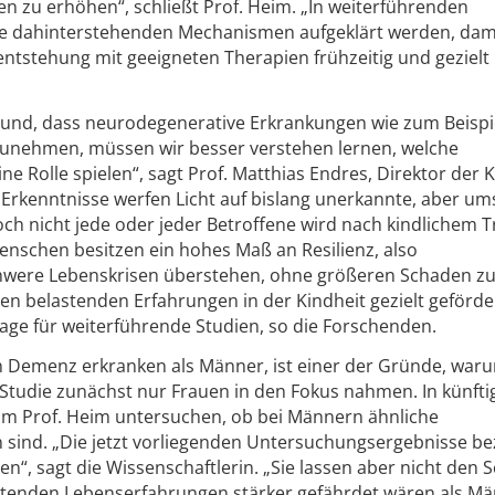
 zu erhöhen“, schließt Prof. Heim. „In weiterführenden
 dahinterstehenden Mechanismen aufgeklärt werden, dam
entstehung mit geeigneten Therapien frühzeitig und gezielt
und, dass neurodegenerative Erkrankungen wie zum Beispie
zunehmen, müssen wir besser verstehen lernen, welche
e Rolle spielen“, sagt Prof. Matthias Endres, Direktor der Kl
 Erkenntnisse werfen Licht auf bislang unerkannte, aber um
h nicht jede oder jeder Betroffene wird nach kindlichem 
enschen besitzen ein hohes Maß an Resilienz, also
schwere Lebenskrisen überstehen, ohne größeren Schaden z
en belastenden Erfahrungen in der Kindheit gezielt geförde
rage für weiterführende Studien, so die Forschenden.
n Demenz erkranken als Männer, ist einer der Gründe, war
n Studie zunächst nur Frauen in den Fokus nahmen. In künfti
m Prof. Heim untersuchen, ob bei Männern ähnliche
ind. „Die jetzt vorliegenden Untersuchungsergebnisse be
en“, sagt die Wissenschaftlerin. „Sie lassen aber nicht den 
stenden Lebenserfahrungen stärker gefährdet wären als Mä