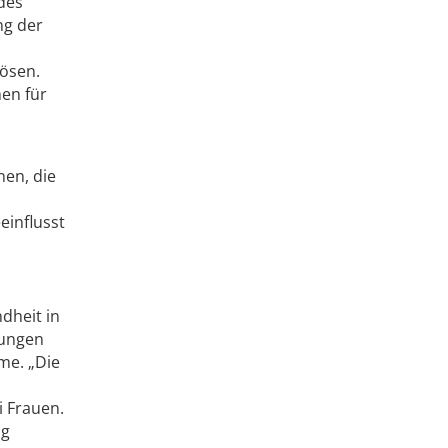
des
ng der
ösen.
hen für
en, die
influsst
dheit in
dungen
me. „Die
i Frauen.
ng