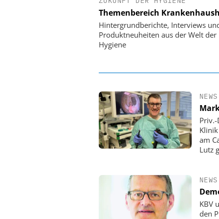
ZUKUNFT DER HYGIENE
EASY SOFTWARE
Themenbereich Krankenhaush
Digitalisierung 
Personalmanagement: Vo
Hintergrundberichte, Interviews un
Ordnung zur KI-fähigen
Produktneuheiten aus der Welt der
Hygiene
NEWS
Mark
Priv.
Klini
am Ca
Lutz 
NEWS
Demo
KBV u
den P