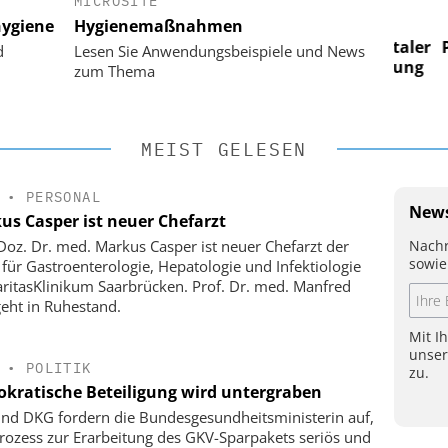
MICROSITE
 AG
EASY SOFTWARE AG
ygiene
Hygienemaßnahmen
im
Digitalisierung im
n digitaler
Personalmanagement: Von digitaler
Perso
d
Lesen Sie Anwendungsbeispiele und News
 Steuerung
Ordnung zur KI-fähigen Steuerung
Ordn
zum Thema
MEIST GELESEN
•
PERSONAL
News
us Casper ist neuer Chefarzt
Nachr
-Doz. Dr. med. Markus Casper ist neuer Chefarzt der
sowie
k für Gastroenterologie, Hepatologie und Infektiologie
ritasKlinikum Saarbrücken. Prof. Dr. med. Manfred
geht in Ruhestand.
Mit I
unse
•
POLITIK
zu.
kratische Beteiligung wird untergraben
nd DKG fordern die Bundesgesundheitsministerin auf,
rozess zur Erarbeitung des GKV-Sparpakets seriös und