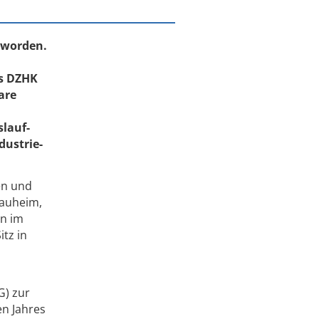
 worden.
es DZHK
are
slauf-
dustrie-
en und
Nauheim,
en im
itz in
G) zur
n Jahres