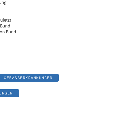
hung
uletzt
m Bund
von Bund
GEFÄSSERKRANKUNGEN
UNGEN