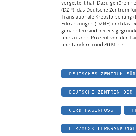
vorgestellt hat. Dazu gehören 
(DZIF), das Deutsche Zentrum f
Translationale Krebsforschung 
Erkrankungen (DZNE) und das De
genannten sind bereits gegründ
und zu zehn Prozent von den Lä
und Ländern rund 80 Mio. €.
DEUTSCHES ZENTRUM FÜR
DEUTSCHE ZENTREN DER 
GERD HASENFUSS
H
HERZMUSKELERKRANKUNGE