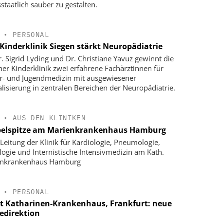
staatlich sauber zu gestalten.
•
PERSONAL
Kinderklinik Siegen stärkt Neuropädiatrie
r. Sigrid Lyding und Dr. Christiane Yavuz gewinnt die
ner Kinderklinik zwei erfahrene Fachärztinnen für
r- und Jugendmedizin mit ausgewiesener
alisierung in zentralen Bereichen der Neuropädiatrie.
•
AUS DEN KLINIKEN
elspitze am Marienkrankenhaus Hamburg
Leitung der Klinik für Kardiologie, Pneumologie,
logie und Internistische Intensivmedizin am Kath.
enkrankenhaus Hamburg
•
PERSONAL
t Katharinen-Krankenhaus, Frankfurt: neue
gedirektion