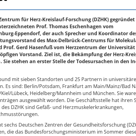
e Zentrum für Herz-Kreislauf-Forschung (DZHK) gegründet
terzeichneten Prof. Thomas Eschenhagen vom
mburg-Eppendorf, der auch Sprecher und Koordinator d
Stiftungsvorstand des Max-Delbrück-Centrums für Molekul
d Prof. Gerd Hasenfuß vom Herzzentrum der Universität
öpfigen Vorstand. Ziel ist, die Bekämpfung der Herz-Krei
 Sie stehen an erster Stelle der Todesursachen in den In
bund mit sieben Standorten und 25 Partnern in universitär
n. Es sind: Berlin/Potsdam, Frankfurt am Main/Mainz/Bad 
/Kiel/Lübeck, Heidelberg/Mannheim und München. Sie war
Anträgen ausgewählt worden. Die Geschäftsstelle hat ihren S
e des DZHK sind Gefäß- und Herzmuskelerkrankungen,
ythmusstörungen.
mt sechs Deutschen Zentren der Gesundheitsforschung (DZ
en, die das Bundesforschungsministerium im Sommer diese