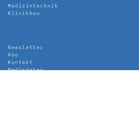
Medizintechnik
Klinikbau
Newsletter
Abo
Kontakt
Mediadaten
Über uns
Impressum
Datenschutz
AGB