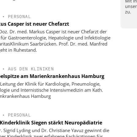
Mit I
unse
zu.
•
PERSONAL
us Casper ist neuer Chefarzt
-Doz. Dr. med. Markus Casper ist neuer Chefarzt der
k für Gastroenterologie, Hepatologie und Infektiologie
ritasKlinikum Saarbrücken. Prof. Dr. med. Manfred
geht in Ruhestand.
•
AUS DEN KLINIKEN
elspitze am Marienkrankenhaus Hamburg
Leitung der Klinik für Kardiologie, Pneumologie,
logie und Internistische Intensivmedizin am Kath.
enkrankenhaus Hamburg
•
PERSONAL
Kinderklinik Siegen stärkt Neuropädiatrie
r. Sigrid Lyding und Dr. Christiane Yavuz gewinnt die
ner Kinderklinik zwei erfahrene Fachärztinnen für