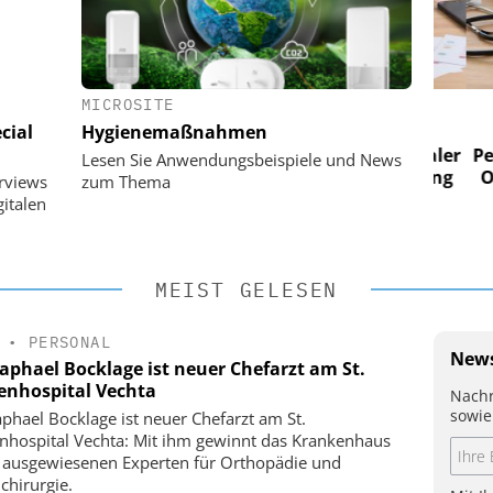
MICROSITE
 AG
EASY SOFTWARE AG
cial
Hygienemaßnahmen
im
Digitalisierung im
n digitaler
Personalmanagement: Von digitaler
Perso
Lesen Sie Anwendungsbeispiele und News
 Steuerung
Ordnung zur KI-fähigen Steuerung
Ordn
erviews
zum Thema
italen
MEIST GELESEN
•
PERSONAL
News
Raphael Bocklage ist neuer Chefarzt am St.
enhospital Vechta
Nachr
sowie
aphael Bocklage ist neuer Chefarzt am St.
nhospital Vechta: Mit ihm gewinnt das Krankenhaus
 ausgewiesenen Experten für Orthopädie und
chirurgie.