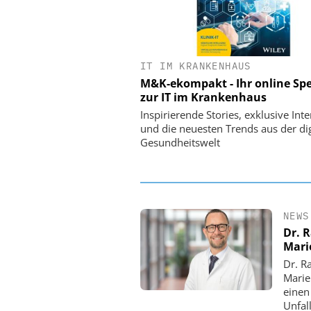
IT IM KRANKENHAUS
EASY SOFTWARE
M&K-ekompakt - Ihr online Spe
Digitalisierung 
zur IT im Krankenhaus
Personalmanagement: Vo
Ordnung zur KI-fähigen
Inspirierende Stories, exklusive Int
und die neuesten Trends aus der dig
Gesundheitswelt
NEWS
Dr. 
Mari
Dr. R
Marie
einen
Unfall