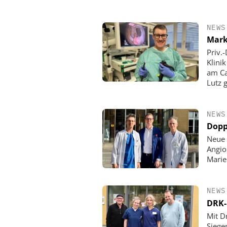
NEWS
Mark
Priv.
Klini
am Ca
Lutz 
NEWS
Dopp
Neue 
Angio
Mari
NEWS
DRK-
Mit D
Siege