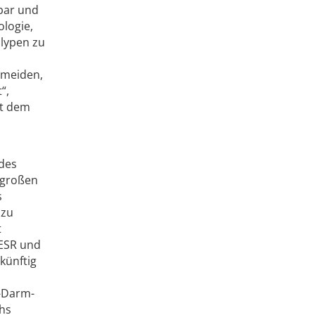
bar und
ologie,
olypen zu
rmeiden,
“,
it dem
.
 des
i großen
s
 zu
t
„ESR und
künftig
n-Darm-
chs