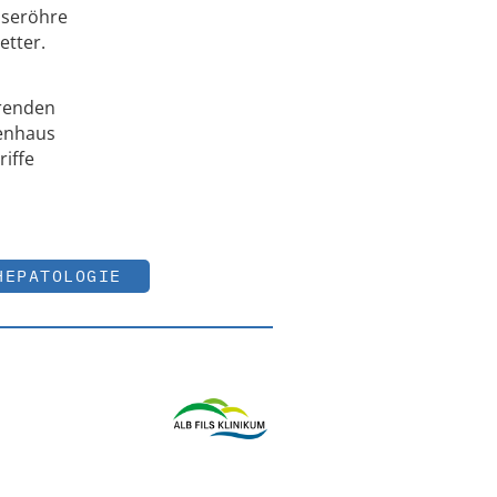
iseröhre
etter.
hrenden
kenhaus
iffe
HEPATOLOGIE