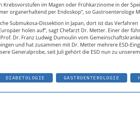
ch Krebsvorstufen im Magen oder Frühkarzinome in der Spe
mmer organerhaltend per Endoskop“, so Gastroenterologe M
che Submukosa-Dissektion in Japan, dort ist das Verfahren
uropäer holen auf“, sagt Chefarzt Dr. Metter. Einer der fü
t Prof. Dr. Franz Ludwig Dumoulin vom Gemeinschaftskran
ppingen und hat zusammen mit Dr. Metter mehrere ESD-Eingr
sere Generalprobe, seit Juli gehört die ESD nun zu unserem
DIABETOLOGIE
GASTROENTEROLOGIE