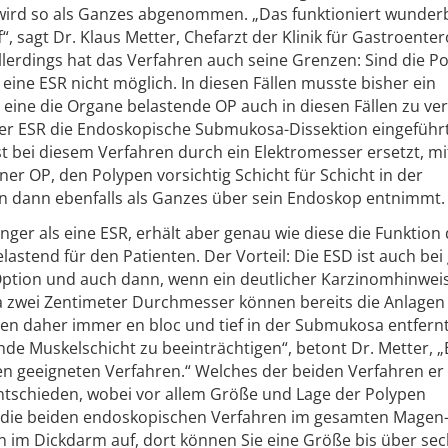
ird so als Ganzes abgenommen. „Das funktioniert wunder
f“, sagt Dr. Klaus Metter, Chefarzt der Klinik für Gastroenter
llerdings hat das Verfahren auch seine Grenzen: Sind die P
 eine ESR nicht möglich. In diesen Fällen musste bisher ein
m eine die Organe belastende OP auch in diesen Fällen zu ve
der ESR die Endoskopische Submukosa-Dissektion eingeführt
 ist bei diesem Verfahren durch ein Elektromesser ersetzt, m
ner OP, den Polypen vorsichtig Schicht für Schicht in der
 dann ebenfalls als Ganzes über sein Endoskop entnimmt
nger als eine ESR, erhält aber genau wie diese die Funktion
astend für den Patienten. Der Vorteil: Die ESD ist auch be
Option und auch dann, wenn ein deutlicher Karzinomhinwei
a zwei Zentimeter Durchmesser können bereits die Anlagen
en daher immer en bloc und tief in der Submukosa entfern
nde Muskelschicht zu beeinträchtigen“, betont Dr. Metter, 
ten geeigneten Verfahren.“ Welches der beiden Verfahren er 
 entschieden, wobei vor allem Größe und Lage der Polypen
d die beiden endoskopischen Verfahren im gesamten Mage
en im Dickdarm auf, dort können Sie eine Größe bis über se