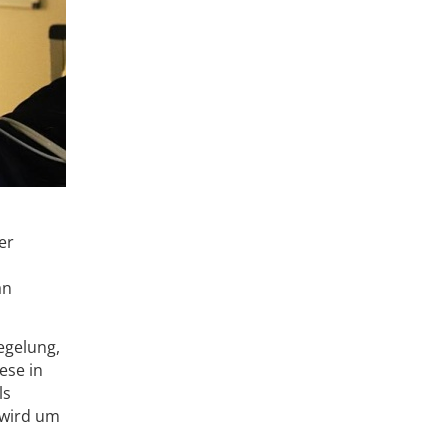
er
an
egelung,
ese in
ls
 wird um