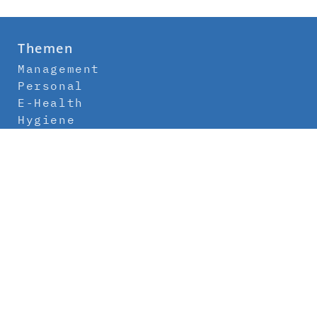
Themen
Management
Personal
E-Health
Hygiene
Labor
Medizintechnik
Klinikbau
Newsletter
Abo
Kontakt
Mediadaten
Über uns