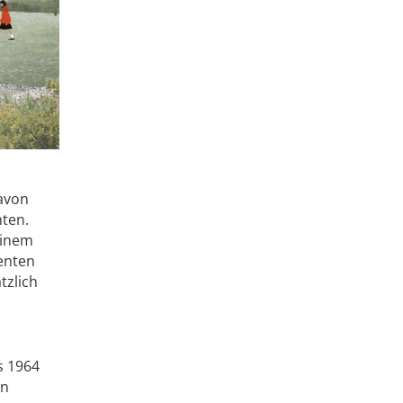
davon
nten.
einem
enten
tzlich
s 1964
en