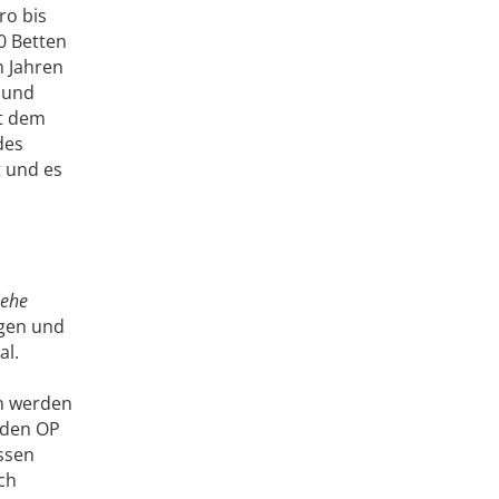
ro bis
0 Betten
n Jahren
 und
it dem
des
 und es
iehe
egen und
al.
n werden
 den OP
ssen
ch