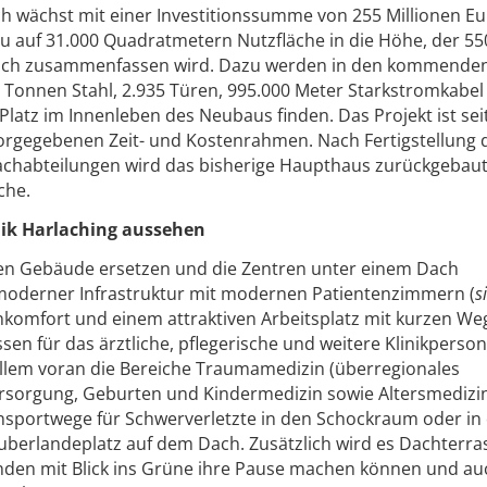
ch wächst mit einer Investitionssumme von 255 Millionen Eu
u auf 31.000 Quadratmetern Nutzfläche in die Höhe, der 55
r sich zusammenfassen wird. Dazu werden in den kommende
 Tonnen Stahl, 2.935 Türen, 995.000 Meter Starkstromkabel
Platz im Innenleben des Neubaus finden. Das Projekt ist se
vorgegebenen Zeit- und Kostenrahmen. Nach Fertigstellung 
chabteilungen wird das bisherige Haupthaus zurückgebaut
che.
nik Harlaching aussehen
en Gebäude ersetzen und die Zentren unter einem Dach
moderner Infrastruktur mit modernen Patientenzimmern (
s
enkomfort und einem attraktiven Arbeitsplatz mit kurzen W
sen für das ärztliche, pflegerische und weitere Klinikperson
llem voran die Bereiche Traumamedizin (überregionales
rsorgung, Geburten und Kindermedizin sowie Altersmedizi
ansportwege für Schwerverletzte in den Schockraum oder in
berlandeplatz auf dem Dach. Zusätzlich wird es Dachterra
enden mit Blick ins Grüne ihre Pause machen können und au