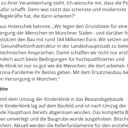
zu ihrer Verantwortung steht. Ich wünsche mir, dass die Pol
für schafft. Denn was nützt das schönste und modernste
egekräfte hat, die darin arbeiten?“
us Holetschek betonte: „Wir legen den Grundstein für eine
sorgung der Menschen im Münchner Süden - und darüber h
rstützen den Bau mit rund 164 Millionen Euro. Wir setzen u
e Gesundheitsinfrastruktur in der Landeshauptstadt zu biete
echnischen Ansprüchen. Damit schaffen wir nicht nur erst
ondern auch beste Bedingungen für hochqualifiziertes und
ede Klinik ist nur so gut wie die Menschen, die dort arbeiten.
Corona-Pandemie ihr Bestes geben. Mit dem Ersatzneubau b
ren Versorgung in München.“
itte
9 mit dem Umzug der Kinderklinik in das Bestandsgebäude
r Kinderklinik lag auf dem Baufeld und ist nach Umzug der
nde Haupthaus bereits abgerissen worden. Das komplette B
ngen umverlegt und die Baugrube wurde ausgehoben. Bösc
chert. Aktuell werden die Kellerfundamente für den anste