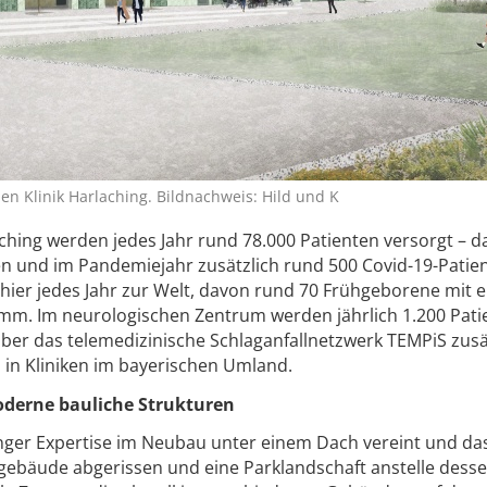
 Klinik Harlaching. Bildnachweis: Hild und K
ching werden jedes Jahr rund 78.000 Patienten versorgt – 
en und im Pandemiejahr zusätzlich rund 500 Covid-19-Patie
ier jedes Jahr zur Welt, davon rund 70 Frühgeborene mit 
mm. Im neurologischen Zentrum werden jährlich 1.200 Pati
über das telemedizinische Schlaganfallnetzwerk TEMPiS zusä
 in Kliniken im bayerischen Umland.
erne bauliche Strukturen
inger Expertise im Neubau unter einem Dach vereint und da
gebäude abgerissen und eine Parklandschaft anstelle dess