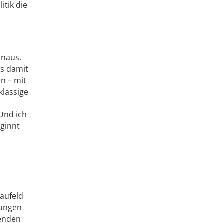
itik die
inaus.
ns damit
n – mit
klassige
 Und ich
eginnt
aufeld
hungen
henden