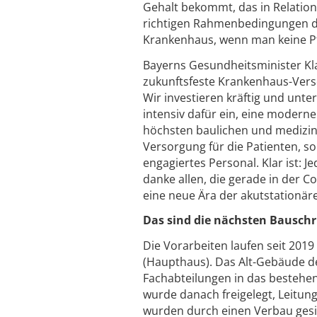
Gehalt bekommt, das in Relation 
richtigen Rahmenbedingungen da
Krankenhaus, wenn man keine Pfl
Bayerns Gesundheitsminister Kla
zukunftsfeste Krankenhaus-Ver
Wir investieren kräftig und unte
intensiv dafür ein, eine modern
höchsten baulichen und medizint
Versorgung für die Patienten, s
engagiertes Personal. Klar ist: J
danke allen, die gerade in der 
eine neue Ära der akutstationä
Das sind die nächsten Bauschr
Die Vorarbeiten laufen seit 201
(Haupthaus). Das Alt-Gebäude de
Fachabteilungen in das bestehe
wurde danach freigelegt, Leitu
wurden durch einen Verbau gesi