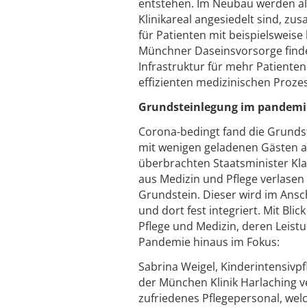
entstehen. Im Neubau werden all
Klinikareal angesiedelt sind, zu
für Patienten mit beispielsweis
Münchner Daseinsvorsorge find
Infrastruktur für mehr Patiente
effizienten medizinischen Proze
Grundsteinlegung im pandemi
Corona-bedingt fand die Grundst
mit wenigen geladenen Gästen aus
überbrachten Staatsminister Kla
aus Medizin und Pflege verlase
Grundstein. Dieser wird im Ansc
und dort fest integriert. Mit Bl
Pflege und Medizin, deren Leis
Pandemie hinaus im Fokus:
Sabrina Weigel, Kinderintensivpf
der München Klinik Harlaching v
zufriedenes Pflegepersonal, wel