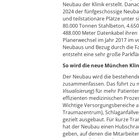
Neubau der Klinik erstellt. Dana
2024 der fünfgeschossige Neuba
und teilstationäre Plätze unte
80.000 Tonnen Stahlbeton, 4.650
488.000 Meter Datenkabel ihren 
Planerwechsel im Jahr 2017 im 
Neubaus und Bezug durch die Fa
entsteht eine sehr große Parkflä
So wird die neue München Kli
Der Neubau wird die bestehend
zusammenfassen. Das führt zu 
Visualisierung
) für mehr Patient
effizienten medizinischen Prozes
Wichtige Versorgungsbereiche a
Traumazentrum), Schlaganfallve
gezielt ausgebaut. Für kurze Tr
hat der Neubau einen Hubschrau
geben, auf denen die Mitarbeit