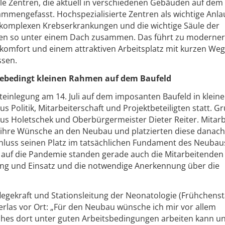
e Zentren, die aktuell in verschiedenen Gebäuden auf dem
sammengefasst. Hochspezialisierte Zentren als wichtige Anlau
e komplexen Krebserkrankungen und die wichtige Säule der
en so unter einem Dach zusammen. Das führt zu moderner
nkomfort und einem attraktiven Arbeitsplatz mit kurzen We
ssen.
ebedingt kleinen Rahmen auf dem Baufeld
einlegung am 14. Juli auf dem imposanten Baufeld in klein
 Politik, Mitarbeiterschaft und Projektbeteiligten statt. G
us Holetschek und Oberbürgermeister Dieter Reiter. Mitar
n ihre Wünsche an den Neubau und platzierten diese danach
hluss seinen Platz im tatsächlichen Fundament des Neubau
ick auf die Pandemie standen gerade auch die Mitarbeitenden
tung und Einsatz und die notwendige Anerkennung über die
legekraft und Stationsleitung der Neonatologie (Frühchensta
erlas vor Ort: „Für den Neubau wünsche ich mir vor allem
ches dort unter guten Arbeitsbedingungen arbeiten kann un