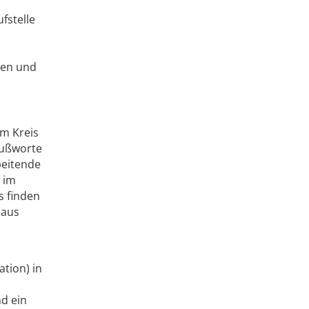
fstelle
gen und
em Kreis
rußworte
beitende
 im
s finden
 aus
tion) in
d ein