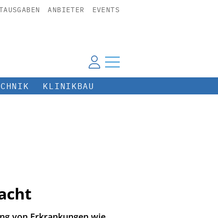
TAUSGABEN
ANBIETER
EVENTS
ECHNIK
KLINIKBAU
acht
ng von Erkrankungen wie