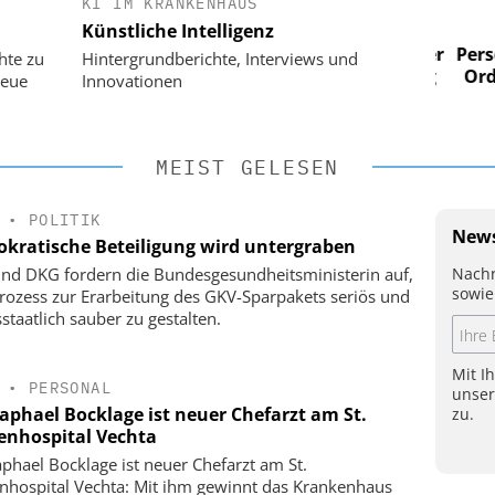
KI IM KRANKENHAUS
 AG
EASY SOFTWARE AG
Künstliche Intelligenz
im
Digitalisierung im
n digitaler
Personalmanagement: Von digitaler
Perso
hte zu
Hintergrundberichte, Interviews und
 Steuerung
Ordnung zur KI-fähigen Steuerung
Ordn
neue
Innovationen
MEIST GELESEN
•
POLITIK
News
kratische Beteiligung wird untergraben
Nachr
nd DKG fordern die Bundesgesundheitsministerin auf,
sowie
rozess zur Erarbeitung des GKV-Sparpakets seriös und
staatlich sauber zu gestalten.
Mit I
•
PERSONAL
unse
Raphael Bocklage ist neuer Chefarzt am St.
zu.
enhospital Vechta
aphael Bocklage ist neuer Chefarzt am St.
nhospital Vechta: Mit ihm gewinnt das Krankenhaus