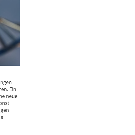
ringen
en. Ein
ine neue
sonst
agen
ne