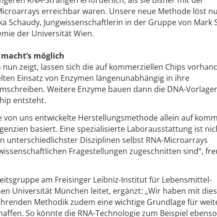
ängeren RNA-Strängen erforderlich, als sie bisher mit der
croarrays erreichbar waren. Unsere neue Methode löst nu
rika Schaudy, Jungwissenschaftlerin in der Gruppe von Mar
emie der Universität Wien.
 macht’s möglich
nun zeigt, lassen sich die auf kommerziellen Chips vorha
ten Einsatz von Enzymen längenunabhängig in ihre
schreiben. Weitere Enzyme bauen dann die DNA-Vorlagen 
hip entsteht.
e von uns entwickelte Herstellungsmethode allein auf komm
enzien basiert. Eine spezialisierte Laborausstattung ist nic
 unterschiedlichster Disziplinen selbst RNA-Microarrays
 wissenschaftlichen Fragestellungen zugeschnitten sind“, fre
tsgruppe am Freisinger Leibniz-Institut für Lebensmittel-
en Universität München leitet, ergänzt: „Wir haben mit die
ührenden Methodik zudem eine wichtige Grundlage für weit
ffen. So könnte die RNA-Technologie zum Beispiel ebenso