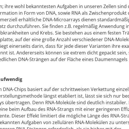
 ihre wohl bekanntesten Aufgaben in unseren Zellen sind 
ormation in Form von DNA, sowie RNA als Zwischenprodukt 
merziell erhältliche DNA-Microarrays dienen standardmäßi
 durchzuführen. Sie finden z.B. regelmäßig Anwendung i
bkrankheiten und Krebs. Sie bestehen aus einem festen Trä
asplatte, auf der eine große Anzahl verschiedener DNA-Molek
egt einerseits darin, dass für jede dieser Varianten ihre ex
nnt ist. Andererseits können sie extrem dicht gepackt sein,
dlichen DNA-Strängen auf der Fläche eines Daumennagels 
aufwendig
 DNA-Chips basiert auf der schrittweisen Verkettung einze
tellungsmethode längst etabliert ist, lässt sie sich nur be
s übertragen. Denn RNA-Moleküle sind deutlich instabiler.
ine beim Aufbau des RNA-Strangs mit einer geringeren Effi
nte. Dieser Effekt limitiert die mögliche Länge des RNA-Str
ekannten Aufgaben von zellulären RNA-Molekülen zu unter