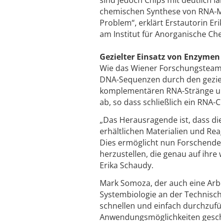
sind jedoch Chips mit deutlich l
chemischen Synthese von RNA-Mi
Problem“, erklärt Erstautorin E
am Institut für Anorganische Ch
Gezielter Einsatz von Enzymen
Wie das Wiener Forschungsteam 
DNA-Sequenzen durch den geziel
komplementären RNA-Stränge um
ab, so dass schließlich ein RNA-C
„Das Herausragende ist, dass di
erhältlichen Materialien und Reag
Dies ermöglicht nun Forschenden
herzustellen, die genau auf ihre
Erika Schaudy.
Mark Somoza, der auch eine Arbei
Systembiologie an der Technisch
schnellen und einfach durchzuf
Anwendungsmöglichkeiten gescha