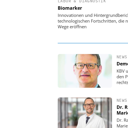
LABOR & DIAGNOSTIK
EASY SOFTWARE
Biomarker
Digitalisierung 
Personalmanagement: Vo
Innovationen und Hintergrundberic
Ordnung zur KI-fähigen
technologischen Fortschritten, die 
Wege eröffnen
NEWS
Demo
KBV u
den P
rechts
NEWS
Dr. 
Mari
Dr. R
Marie