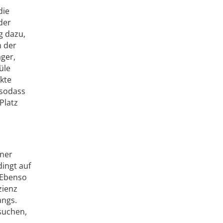
die
der
g dazu,
n der
ger,
üle
akte
 sodass
Platz
lner
dingt auf
 Ebenso
zienz
angs.
suchen,