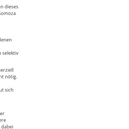
n dieses
k Somoza
ndenen
selektiv
erziell
ht nötig.
ut sich
ser
ere
 dabei