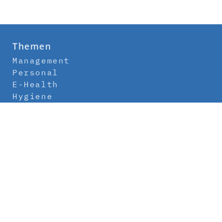
Themen
Management
Personal
E-Health
Hygiene
Labor
Medizintechnik
Klinikbau
Newsletter
Abo
Kontakt
Mediadaten