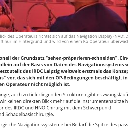
ick des Operateurs richtet sich auf das Navigation Display (NAD).
ft nur im Hintergrund und wird von einem Ko-Operateur überwach
itionell der Grundsatz "sehen-präparieren-schneiden". Ein
allein auf der Basis von Daten des Navigationssystems 
Jetzt stellt das IRDC Leipzig weltweit erstmals das Konze
ns" vor, das sich mit den OP-Bedingungen beschäftigt, i
den Operateur nicht möglich ist.
nge, auch zu tieferliegenden Strukturen gibt es zwangsläuf
wir keinen direkten Blick mehr auf die Instrumentenspitze h
ektor des IRDC und HNO-Chirurg mit dem Schwerpunkt
d Schädelbasischirurgie.
urgische Navigationssyssteme bei Bedarf die Spitze des pas