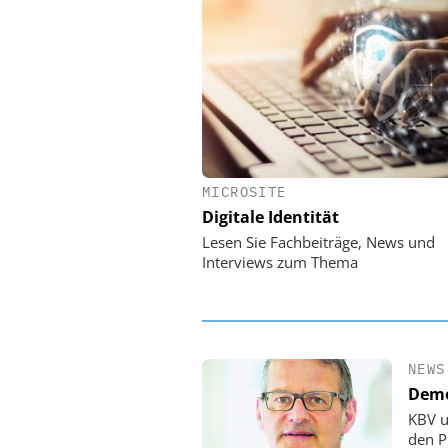
MICROSITE
EASY SOFTWARE
Digitale Identität
Digitalisierung 
Personalmanagement: Vo
Lesen Sie Fachbeiträge, News und
Ordnung zur KI-fähigen
Interviews zum Thema
NEWS
Demo
KBV u
den P