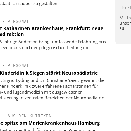
staatlich sauber zu gestalten.
Mit I
•
PERSONAL
unse
t Katharinen-Krankenhaus, Frankfurt: neue
zu.
gedirektion
6-jährige Anderson bringt umfassende Erfahrung aus
flegepraxis und der pflegerischen Leitung mit.
•
PERSONAL
Kinderklinik Siegen stärkt Neuropädiatrie
r. Sigrid Lyding und Dr. Christiane Yavuz gewinnt die
ner Kinderklinik zwei erfahrene Fachärztinnen für
r- und Jugendmedizin mit ausgewiesener
alisierung in zentralen Bereichen der Neuropädiatrie.
•
AUS DEN KLINIKEN
elspitze am Marienkrankenhaus Hamburg
Leitung der Klinik für Kardiologie, Pneumologie,