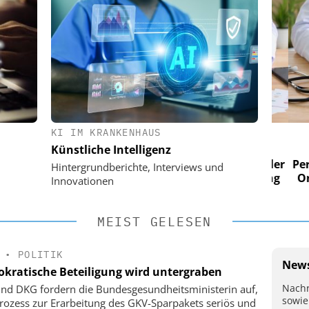
KI IM KRANKENHAUS
 AG
EASY SOFTWARE AG
Künstliche Intelligenz
im
Digitalisierung im
n digitaler
Personalmanagement: Von digitaler
Perso
Hintergrundberichte, Interviews und
 Steuerung
Ordnung zur KI-fähigen Steuerung
Ordn
Innovationen
MEIST GELESEN
•
POLITIK
News
kratische Beteiligung wird untergraben
Nachr
nd DKG fordern die Bundesgesundheitsministerin auf,
sowie
rozess zur Erarbeitung des GKV-Sparpakets seriös und