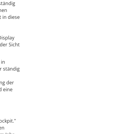
ständig
chen
 in diese
Display
der Sicht
 in
r ständig
ang der
d eine
ckpit."
en