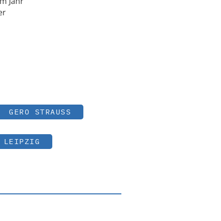
em Jahr
er
GERO STRAUSS
 LEIPZIG