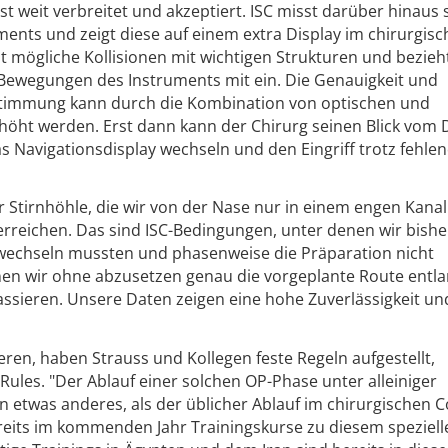
t weit verbreitet und akzeptiert. ISC misst darüber hinaus 
uments und zeigt diese auf einem extra Display im chirurgis
t mögliche Kollisionen mit wichtigen Strukturen und bezieht
Bewegungen des Instruments mit ein. Die Genauigkeit und
estimmung kann durch die Kombination von optischen und
öht werden. Erst dann kann der Chirurg seinen Blick vom 
 Navigationsdisplay wechseln und den Eingriff trotz fehlen
er Stirnhöhle, die wir von der Nase nur in einem engen Kanal
rreichen. Das sind ISC-Bedingungen, unter denen wir bishe
wechseln mussten und phasenweise die Präparation nicht
nnen wir ohne abzusetzen genau die vorgeplante Route entl
sieren. Unsere Daten zeigen eine hohe Zuverlässigkeit un
ren, haben Strauss und Kollegen feste Regeln aufgestellt,
ules. "Der Ablauf einer solchen OP-Phase unter alleiniger
 etwas anderes, als der üblicher Ablauf im chirurgischen Co
ereits im kommenden Jahr Trainingskurse zu diesem speziell