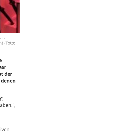
Das
t (Foto:
e
war
pt der
n denen
ig
aben.",
siven