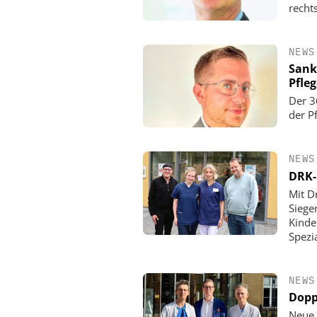
rechts
NEWS
Sank
Pfle
Der 3
der P
NEWS
DRK-
Mit D
Siege
Kinde
Spezi
NEWS
Dopp
Neue 