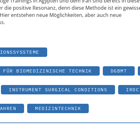
ige Trainings in Ägypten und dem Iran sind bereits in dies
er die positive Resonanz, denn diese Methode ist ein gewiss
 Hier entstehen neue Möglichkeiten, aber auch neue
ss.
IONSSYSSTEME
 FÜR BIOMEDIZINISCHE TECHNIK
DGBMT
INSTRUMENT SURGICAL CONDITIONS
IRDC
AHREN
MEDIZINTECHNIK