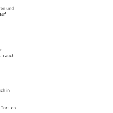
ven und
auf,
er
ich auch
uch in
r Torsten