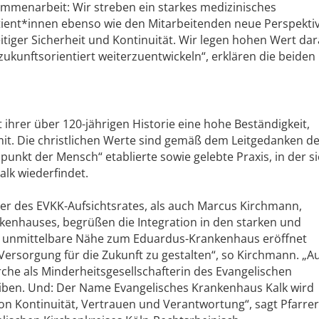
sammenarbeit: Wir streben ein starkes medizinisches
ient*innen ebenso wie den Mitarbeitenden neue Perspekti
eitiger Sicherheit und Kontinuität. Wir legen hohen Wert dar
ukunftsorientiert weiterzuentwickeln“, erklären die beiden
t ihrer über 120-jährigen Historie eine hohe Beständigkeit,
 mit. Die christlichen Werte sind gemäß dem Leitgedanken d
nkt der Mensch“ etablierte sowie gelebte Praxis, in der s
lk wiederfindet.
der des EVKK-Aufsichtsrates, als auch Marcus Kirchmann,
kenhauses, begrüßen die Integration in den starken und
e unmittelbare Nähe zum Eduardus-Krankenhaus eröffnet
Versorgung für die Zukunft zu gestalten“, so Kirchmann. „A
rche als Minderheitsgesellschafterin des Evangelischen
eiben. Und: Der Name Evangelisches Krankenhaus Kalk wird
von Kontinuität, Vertrauen und Verantwortung“, sagt Pfarre