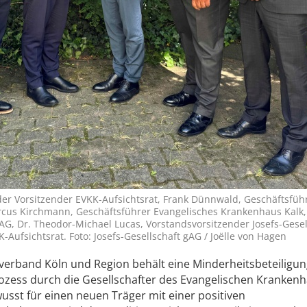
tender Vorsitzender EVKK-Aufsichtsrat, Frank Dünnwald, Geschäftsfüh
us Kirchmann, Geschäftsführer Evangelisches Krankenhaus Kalk,
gAG, Dr. Theodor-Michael Lucas, Vorstandsvorsitzender Josefs-Gesel
-Aufsichtsrat. Foto: Josefs-Gesellschaft gAG / Joëlle von Hagen
verband Köln und Region behält eine Minderheitsbeteiligun
Prozess durch die Gesellschafter des Evangelischen Kranken
wusst für einen neuen Träger mit einer positiven