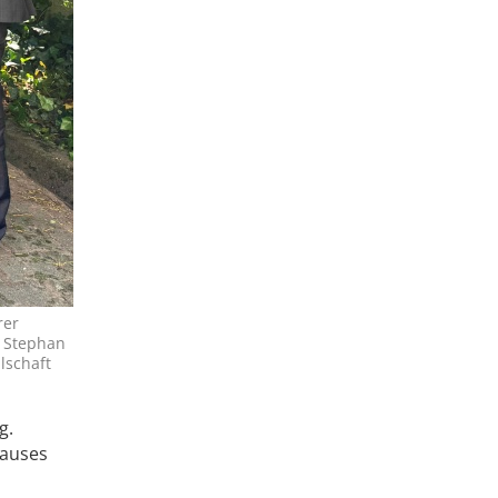
rer
 Stephan
lschaft
g.
hauses