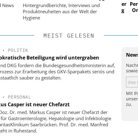
n digitaler
Personalmanagement: Von digitaler
Perso
d News
Hintergrundberichte, Interviews und
 Steuerung
Ordnung zur KI-fähigen Steuerung
Ordn
Produktneuheiten aus der Welt der
Hygiene
MEIST GELESEN
•
POLITIK
News
kratische Beteiligung wird untergraben
Nachr
nd DKG fordern die Bundesgesundheitsministerin auf,
sowie
rozess zur Erarbeitung des GKV-Sparpakets seriös und
staatlich sauber zu gestalten.
Mit I
•
PERSONAL
unse
us Casper ist neuer Chefarzt
zu.
-Doz. Dr. med. Markus Casper ist neuer Chefarzt der
k für Gastroenterologie, Hepatologie und Infektiologie
ritasKlinikum Saarbrücken. Prof. Dr. med. Manfred
geht in Ruhestand.