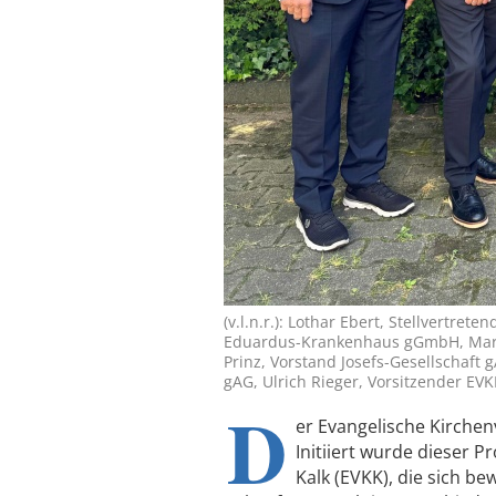
(v.l.n.r.): Lothar Ebert, Stellvertre
Eduardus-Krankenhaus gGmbH, Marc
Prinz, Vorstand Josefs-Gesellschaft 
gAG, Ulrich Rieger, Vorsitzender EVKK
D
er Evangelische Kirchen
Initiiert wurde dieser 
Kalk (EVKK), die sich be