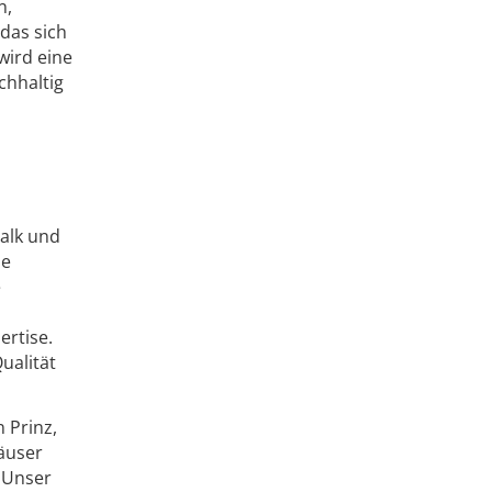
n,
das sich
 wird eine
chhaltig
Kalk und
ue
e
ertise.
ualität
 Prinz,
häuser
„Unser