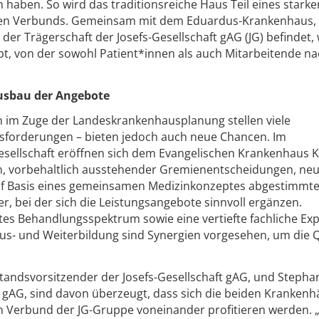
haben. So wird das traditionsreiche Haus Teil eines starke
chen Verbunds. Gemeinsam mit dem Eduardus-Krankenhaus, 
n der Trägerschaft der Josefs-Gesellschaft gAG (JG) befindet,
, von der sowohl Patient*innen als auch Mitarbeitende na
Ausbau der Angebote
n im Zuge der Landeskrankenhausplanung stellen viele
sforderungen – bieten jedoch auch neue Chancen. Im
Gesellschaft eröffnen sich dem Evangelischen Krankenhaus 
 vorbehaltlich ausstehender Gremienentscheidungen, ne
 auf Basis eines gemeinsamen Medizinkonzeptes abgestimmt
r, bei der sich die Leistungsangebote sinnvoll ergänzen.
tes Behandlungsspektrum sowie eine vertiefte fachliche Exp
Aus- und Weiterbildung sind Synergien vorgesehen, um die Q
tandsvorsitzender der Josefs-Gesellschaft gAG, und Stephan
t gAG, sind davon überzeugt, dass sich die beiden Kranken
n Verbund der JG-Gruppe voneinander profitieren werden. 