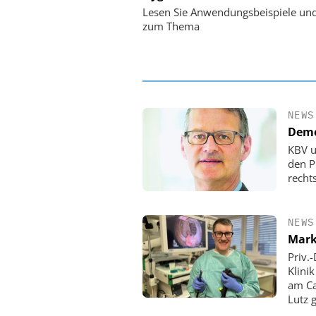
Personalmanagement: Vo
Lesen Sie Anwendungsbeispiele un
Ordnung zur KI-fähigen
zum Thema
NEWS
Demo
KBV u
den P
rechts
NEWS
Mark
Priv.
Klini
am Ca
Lutz 