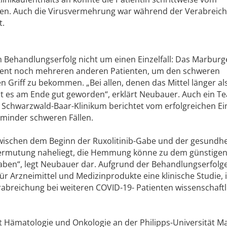
n. Auch die Virusvermehrung war während der Verabreic
t.
m Behandlungserfolg nicht um einen Einzelfall: Das Marbur
ent noch mehreren anderen Patienten, um den schweren
en Griff zu bekommen. „Bei allen, denen das Mittel länger al
st es am Ende gut geworden“, erklärt Neubauer. Auch ein 
m Schwarzwald-Baar-Klinikum berichtet vom erfolgreichen Ei
minder schweren Fällen.
ischen dem Beginn der Ruxolitinib-Gabe und der gesundhe
 Vermutung naheliegt, die Hemmung könne zu dem günstige
haben“, legt Neubauer dar. Aufgrund der Behandlungserfolg
r Arzneimittel und Medizinprodukte eine klinische Studie, 
erabreichung bei weiteren COVID-19- Patienten wissenschaftl
t Hämatologie und Onkologie an der Philipps-Universität M