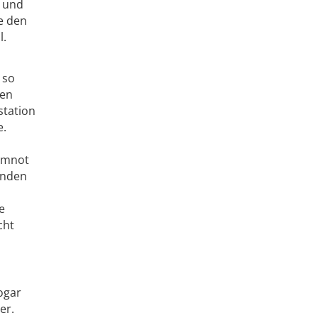
l und
e den
l.
 so
len
station
e.
temnot
unden
e
cht
ogar
er.