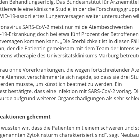
 den Behandlungserfolg. Das Bundesinstitut für Arzneimitte
lerweile eine klinische Studie, in der die Forschungsgrupp
OVID-19-assoziiertes Lungenversagen weiter untersuchen wil
ronavirus SARS-CoV-2 meist nur milde Atembeschwerden
ID-19-Erkrankung doch bei etwa fünf Prozent der Betroffenen
versagen kommen kann. „Die Sterblichkeit ist in diesen Fäl
n, der die Patientin gemeinsam mit dem Team der Intensiv
 Intensivtherapie des Universitätsklinikums Marburg betreut
ge Frau ohne Vorerkrankungen, die wegen fortschreitender A
hre Atemnot verschlimmerte sich rapide, so dass sie drei St
 werden musste, um künstlich beatmet zu werden. Ein
t bestätigte, dass eine Infektion mit SARS-CoV-2 vorlag. Di
urde aufgrund weiterer Organschädigungen als sehr schle
reaktionen gehemmt
 wussten wir, dass die Patienten mit einem schweren und s
ogenannten Zytokinsturm charakterisiert sind“, sagt Neubau