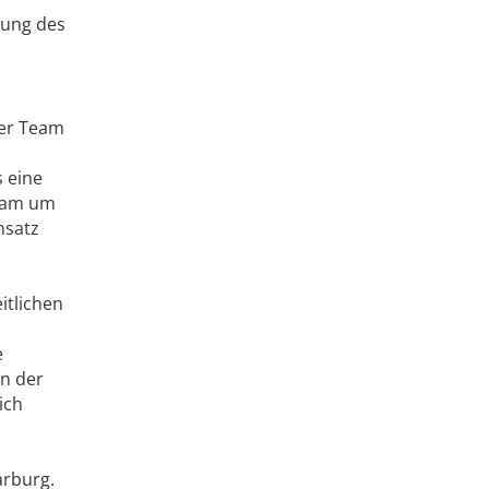
hung des
ger Team
s eine
Team um
nsatz
itlichen
n
e
in der
ich
arburg.