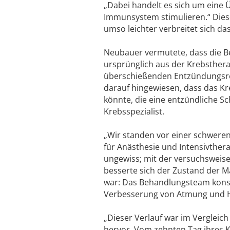
„Dabei handelt es sich um eine
Immunsystem stimulieren.“ Dies
umso leichter verbreitet sich da
Neubauer vermutete, dass die B
ursprünglich aus der Krebsther
überschießenden Entzündungsrea
darauf hingewiesen, dass das Kr
könnte, die eine entzündliche S
Krebsspezialist.
„Wir standen vor einer schweren 
für Anästhesie und Intensivthera
ungewiss; mit der versuchsweise
besserte sich der Zustand der M
war: Das Behandlungsteam konstat
Verbesserung von Atmung und H
„Dieser Verlauf war im Verglei
hervor. Vom zehnten Tag ihres Kl