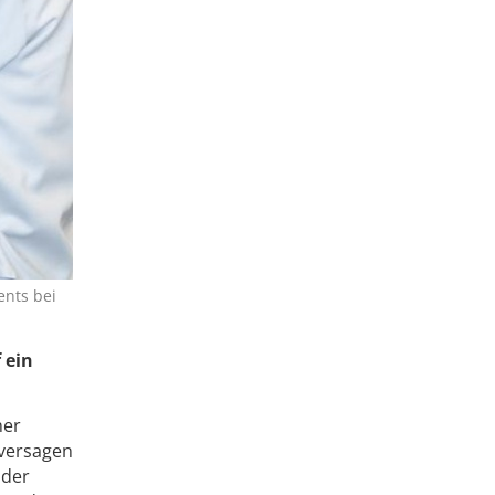
ents bei
 ein
ner
nversagen
 der