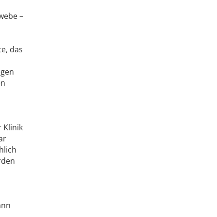
webe –
e, das
egen
en
 Klinik
ar
hlich
rden
ann