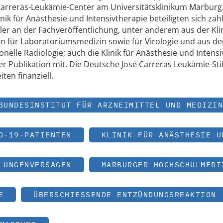
s Carreras-Leukämie-Center am Universitätsklinikum Marbur
nik für Anästhesie und Intensivtherapie beteiligten sich zah
er an der Fachveröffentlichung, unter anderem aus der Klin
en für Laboratoriumsmedizin sowie für Virologie und aus der
onelle Radiologie; auch die Klinik für Anästhesie und Intens
er Publikation mit. Die Deutsche José Carreras Leukämie-Sti
ten finanziell.
BUNDESINSTITUT FÜR ARZNEIMITTEL UND MEDIZIN
D-19-PATIENTEN
KLINIK FÜR ANÄSTHESIE U
LUNGENVERSAGEN
MARBURGER HOCHSCHULMEDI
E
ÜBERSCHIESSENDE ENTZÜNDUNGSREAKTION