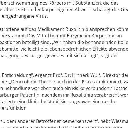
 Überschwemmung des Körpers mit Substanzen, die das
e Überreaktion der körpereigenen Abwehr schädigt das Ge
s eingedrungene Virus.
etroffene auf das Medikament Ruxolitinib ansprechen könnt
apie stammt: Das Mittel hemmt Enzyme im Körper, die an
ktionen beteiligt sind. „Wir haben die behandelnden Koll
ebsmittel vielleicht die lebensbedrohlichen Effekte abwend
chädigung des Lungengewebes mit sich bringt“, sagt der
Entscheidung“, ergänzt Prof. Dr. Hinnerk Wulf, Direktor der
pie: „Denn ob die Theorie auch in der Praxis funktioniert, w
n Behandlung war eben auch ein Risiko verbunden.“ Tatsäc
arburger Patientin, nachdem ihr Ruxolitinib verabreicht wo
ierte eine klinische Stabilisierung sowie eine rasche
erzfunktion.
ch zu dem anderer Betroffener bemerkenswert“, hebt Wiesm
inikaufenthalts an konnte die Patientin schrittweise vom