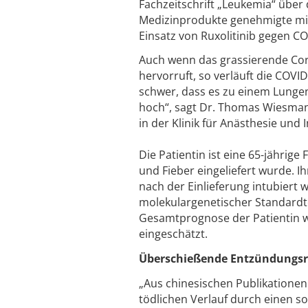
Fachzeitschrift „Leukemia“ über
Medizinprodukte genehmigte mitt
Einsatz von Ruxolitinib gegen C
Auch wenn das grassierende Co
hervorruft, so verläuft die COV
schwer, dass es zu einem Lungen
hoch“, sagt Dr. Thomas Wiesman
in der Klinik für Anästhesie und
Die Patientin ist eine 65-jähri
und Fieber eingeliefert wurde. I
nach der Einlieferung intubiert
molekulargenetischer Standardtes
Gesamtprognose der Patientin w
eingeschätzt.
Überschießende Entzündungs
„Aus chinesischen Publikationen
tödlichen Verlauf durch einen s