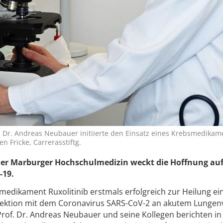
 Dr. Andreas Neubauer initiierte den Einsatz eines Krebsmedikam
en Fricke, Carrerasstiftg.
der Marburger Hochschulmedizin weckt die Hoffnung auf
-19.
edikament Ruxolitinib erstmals erfolgreich zur Heilung ei
Infektion mit dem Coronavirus SARS-CoV-2 an akutem Lunge
Prof. Dr. Andreas Neubauer und seine Kollegen berichten in