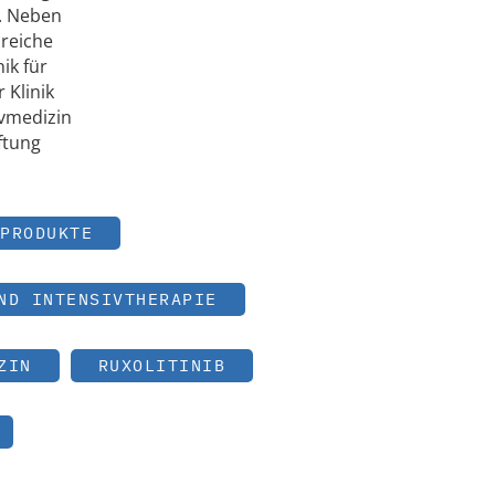
g. Neben
lreiche
ik für
 Klinik
ivmedizin
ftung
PRODUKTE
ND INTENSIVTHERAPIE
ZIN
RUXOLITINIB