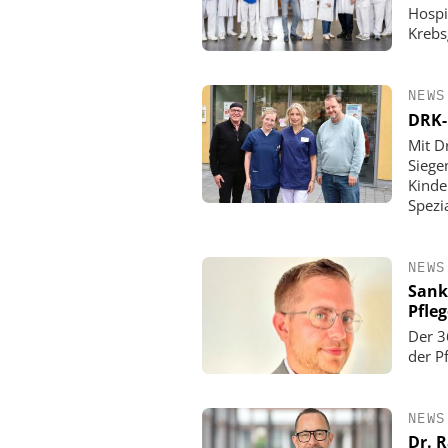
Hospi
Krebs
NEWS
DRK-
Mit D
Siege
Kinde
Spezi
NEWS
Sank
Pfle
Der 3
der P
NEWS
Dr. 