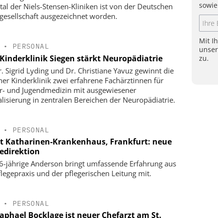
sowie
tal der Niels-Stensen-Kliniken ist von der Deutschen
gesellschaft ausgezeichnet worden.
Mit I
•
PERSONAL
unse
Kinderklinik Siegen stärkt Neuropädiatrie
zu.
r. Sigrid Lyding und Dr. Christiane Yavuz gewinnt die
ner Kinderklinik zwei erfahrene Fachärztinnen für
r- und Jugendmedizin mit ausgewiesener
alisierung in zentralen Bereichen der Neuropädiatrie.
•
PERSONAL
t Katharinen-Krankenhaus, Frankfurt: neue
gedirektion
6-jährige Anderson bringt umfassende Erfahrung aus
flegepraxis und der pflegerischen Leitung mit.
•
PERSONAL
Raphael Bocklage ist neuer Chefarzt am St.