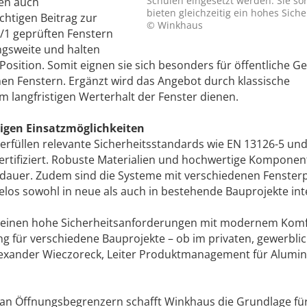
Schulen eingesetzt werden. Sie sor
en auch
bieten gleichzeitig ein hohes Sich
chtigen Beitrag zur
© Winkhaus
/1 geprüften Fenstern
ngsweite und halten
n Position. Somit eignen sie sich besonders für öffentliche 
 Fenstern. Ergänzt wird das Angebot durch klassische
m langfristigen Werterhalt der Fenster dienen.
tigen Einsatzmöglichkeiten
erfüllen relevante Sicherheitsstandards wie EN 13126-5 und
 zertifiziert. Robuste Materialien und hochwertige Kompone
sdauer. Zudem sind die Systeme mit verschiedenen Fensterp
los sowohl in neue als auch in bestehende Bauprojekte int
einen hohe Sicherheitsanforderungen mit modernem Komfo
ng für verschiedene Bauprojekte – ob im privaten, gewerbli
Alexander Wieczoreck, Leiter Produktmanagement für Alumi
.
o an Öffnungsbegrenzern schafft Winkhaus die Grundlage f