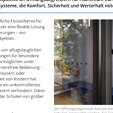
Systeme, die Komfort, Sicherheit und Werterhalt mit
dliche Einsatzbereiche,
zer eine flexible Lösung
erungen – von
bjekten.
 von alltagstauglichen
sungen für besondere
 ermöglichen unter
ierefreie Bedienung –
häusern oder
eit von Kindern hat
 ein unkontrolliertes
stern verhindern. Diese
oder Schulen von großer
Die Öffnungsbegrenzer können bei