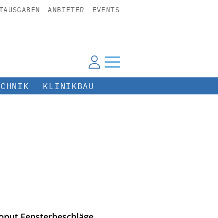
TAUSGABEN
ANBIETER
EVENTS
ECHNIK
KLINIKBAU
onut Fensterbeschläge