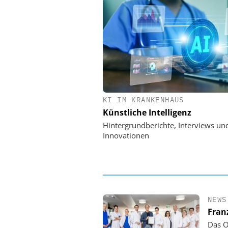
KI IM KRANKENHAUS
EASY SOFTWARE
Künstliche Intelligenz
Digitalisierung 
Personalmanagement: Vo
Hintergrundberichte, Interviews un
Ordnung zur KI-fähigen
Innovationen
NEWS
Fran
Das O