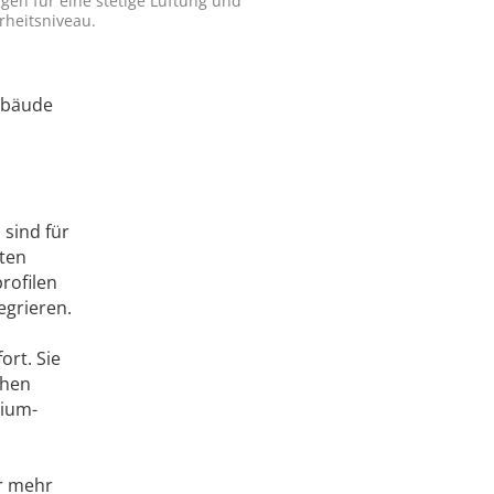
gen für eine stetige Lüftung und
erheitsniveau.
Gebäude
 sind für
nten
rofilen
egrieren.
rt. Sie
chen
nium-
ür mehr