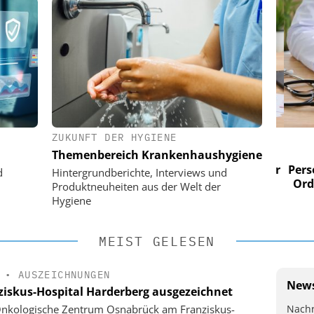
ZUKUNFT DER HYGIENE
 AG
EASY SOFTWARE AG
Themenbereich Krankenhaushygiene
im
Digitalisierung im
n digitaler
Personalmanagement: Von digitaler
Perso
d
Hintergrundberichte, Interviews und
 Steuerung
Ordnung zur KI-fähigen Steuerung
Ordn
Produktneuheiten aus der Welt der
Hygiene
MEIST GELESEN
•
AUSZEICHNUNGEN
News
ziskus-Hospital Harderberg ausgezeichnet
Nachr
nkologische Zentrum Osnabrück am Franziskus-