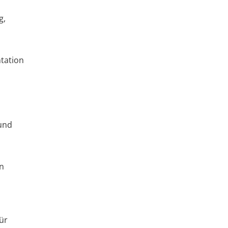
g,
tation
und
n
ür