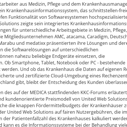
 Mitarbeiter aus Medizin, Pflege und dem Krankenhausmana
ein Krankenhausinformationssystem, das schnittstellen-frei
efen Funktionalität von Softwaresystemen hochspezialisiert
Solutions zeigte sein integriertes Krankenhausinformation
ungen für unterschiedliche Arbeitsgebiete in Medizin, Pflege,
e Mitgliedsunternehmen AMC, atacama, Caradigm, Deutsc
Marabu und medatixx präsentierten ihre Lösungen und der
n die Softwarelösungen auf unterschiedlichen
nnen nahezu beliebige Endgeräte einsetzen, die
en. Ob Smartphone, Tablet, Notebook oder PC - bestehende
 werden. Und ob das Krankenhaus die Daten auf eigenen 
esicherte und zertifizierte Cloud-Umgebung eines Rechenze
hland gibt, bleibt der Entscheidung des Kunden überlasse
n des auf der MEDICA stattfindenden KKC-Forums erläutert
nd kundenorientierte Preismodell von United Web Solutions
lche die knappen Fördermittelbudgets der Krankenhäuser z
 der United Web Solutions auf fairen Nutzergebühren, die i
 der Patientenfallzahl des Krankenhauses kalkuliert werden
 kann es die Informationssysteme bei der Behandlung viel