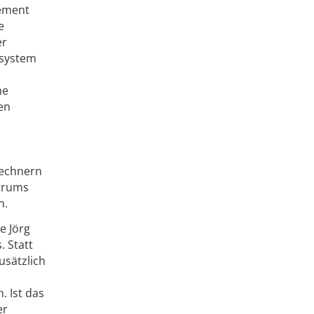
gement
e
er
ssystem
he
en
Rechnern
ntrums
n.
e Jörg
. Statt
usätzlich
m
. Ist das
er