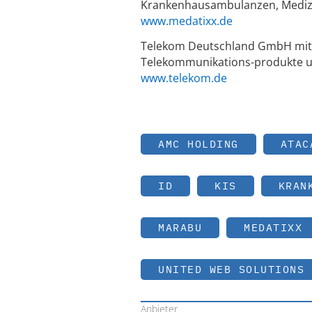
Krankenhausambulanzen, Medizi
www.medatixx.de
Telekom Deutschland GmbH mit 
Telekommunikations-produkte un
www.telekom.de
AMC HOLDING
ATAC
ID
KIS
KRAN
MARABU
MEDATIXX
UNITED WEB SOLUTIONS
Anbieter