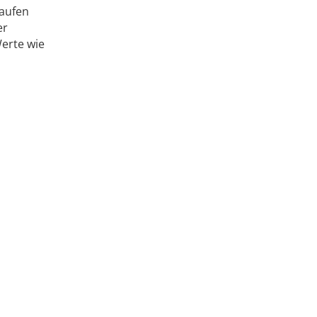
laufen
er
Werte wie