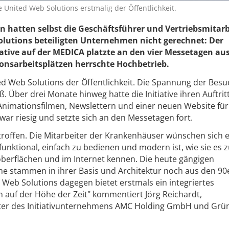
 United Web Solutions erstmalig der Öffentlichkeit.
rn hatten selbst die Geschäftsführer und Vertriebsmitarb
olutions beteiligten Unternehmen nicht gerechnet: Der
ative auf der MEDICA platzte an den vier Messetagen aus
onsarbeitsplätzen herrschte Hochbetrieb.
ed Web Solutions der Öffentlichkeit. Die Spannung der Besu
. Über drei Monate hinweg hatte die Initiative ihren Auftrit
 Animationsfilmen, Newslettern und einer neuen Website für
ar riesig und setzte sich an den Messetagen fort.
troffen. Die Mitarbeiter der Krankenhäuser wünschen sich 
funktional, einfach zu bedienen und modern ist, wie sie es 
oberflächen und im Internet kennen. Die heute gängigen
 stammen in ihrer Basis und Architektur noch aus den 90
 Web Solutions dagegen bietet erstmals ein integriertes
auf der Höhe der Zeit" kommentiert Jörg Reichardt,
fter des Initiativunternehmens AMC Holding GmbH und Grü