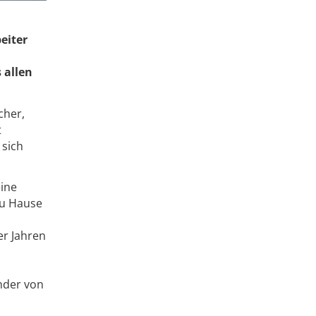
eiter
 allen
cher,
t
 sich
eine
zu Hause
er Jahren
nder von