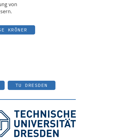
lung von
sern.
SE KRÖNER
TU DRESDEN