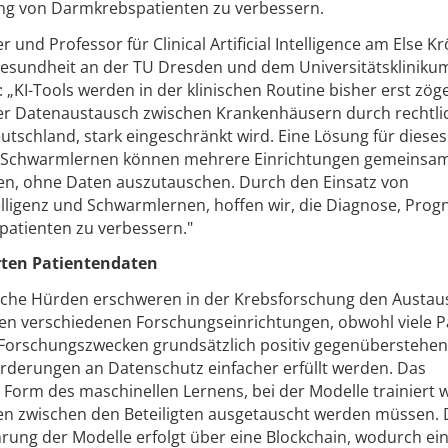
ung von Darmkrebspatienten zu verbessern.
er und Professor für Clinical Artificial Intelligence am Else K
 Gesundheit an der TU Dresden und dem Universitätskliniku
 „KI-Tools werden in der klinischen Routine bisher erst zöge
 der Datenaustausch zwischen Krankenhäusern durch rechtl
utschland, stark eingeschränkt wird. Eine Lösung für dieses
t Schwarmlernen können mehrere Einrichtungen gemeinsa
ren, ohne Daten auszutauschen. Durch den Einsatz von
telligenz und Schwarmlernen, hoffen wir, die Diagnose, Pro
atienten zu verbessern."
erten Patientendaten
sche Hürden erschweren in der Krebsforschung den Austau
hen verschiedenen Forschungseinrichtungen, obwohl viele P
Forschungszwecken grundsätzlich positiv gegenüberstehen.
derungen an Datenschutz einfacher erfüllt werden. Das
e Form des maschinellen Lernens, bei der Modelle trainiert 
en zwischen den Beteiligten ausgetauscht werden müssen. 
ng der Modelle erfolgt über eine Blockchain, wodurch ei