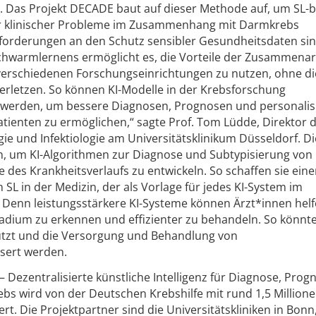
rd. Das Projekt DECADE baut auf dieser Methode auf, um SL-b
er klinischer Probleme im Zusammenhang mit Darmkrebs
nforderungen an den Schutz sensibler Gesundheitsdaten si
chwarmlernens ermöglicht es, die Vorteile der Zusammenar
verschiedenen Forschungseinrichtungen zu nutzen, ohne di
letzen. So können KI-Modelle in der Krebsforschung
t werden, um bessere Diagnosen, Prognosen und personalis
ienten zu ermöglichen,“ sagte Prof. Tom Lüdde, Direktor de
ie und Infektiologie am Universitätsklinikum Düsseldorf. Di
n, um KI-Algorithmen zur Diagnose und Subtypisierung von
des Krankheitsverlaufs zu entwickeln. So schaffen sie ein
 SL in der Medizin, der als Vorlage für jedes KI-System im
Denn leistungsstärkere KI-Systeme können Ärzt*innen helf
adium zu erkennen und effizienter zu behandeln. So könnt
ützt und die Versorgung und Behandlung von
sert werden.
Dezentralisierte künstliche Intelligenz für Diagnose, Prog
s wird von der Deutschen Krebshilfe mit rund 1,5 Million
ert. Die Projektpartner sind die Universitätskliniken in Bonn