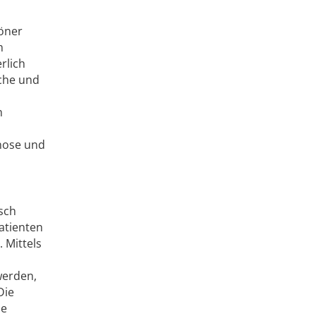
röner
m
rlich
iche und
m
gnose und
sch
atienten
 Mittels
werden,
Die
ne