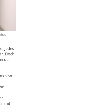
nius
d. Jedes
ar. Doch
ei der
atz von
hon
u
er
s, mit