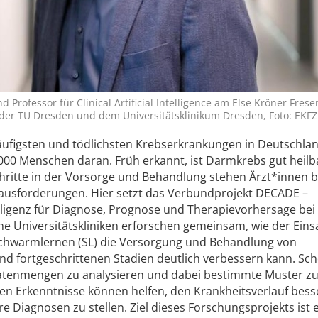
nd Professor für Clinical Artificial Intelligence am Else Kröner Frese
 der TU Dresden und dem Universitätsklinikum Dresden, Foto: EKFZ
äufigsten und tödlichsten Krebserkrankungen in Deutschlan
000 Menschen daran. Früh erkannt, ist Darmkrebs gut heilb
chritte in der Vorsorge und Behandlung stehen Ärzt*innen b
usforderungen. Hier setzt das Verbundprojekt DECADE –
elligenz für Diagnose, Prognose und Therapievorhersage bei
 Universitätskliniken erforschen gemeinsam, wie der Eins
d Schwarmlernen (SL) die Versorgung und Behandlung von
d fortgeschrittenen Stadien deutlich verbessern kann. Sc
 Datenmengen zu analysieren und dabei bestimmte Muster z
n Erkenntnisse können helfen, den Krankheitsverlauf bess
e Diagnosen zu stellen. Ziel dieses Forschungsprojekts ist e