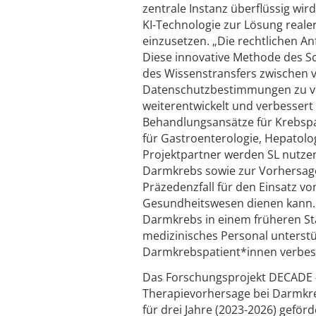
zentrale Instanz überflüssig wi
KI-Technologie zur Lösung real
einzusetzen. „Die rechtlichen A
Diese innovative Methode des S
des Wissenstransfers zwischen 
Datenschutzbestimmungen zu ver
weiterentwickelt und verbesser
Behandlungsansätze für Krebspat
für Gastroenterologie, Hepatolog
Projektpartner werden SL nutze
Darmkrebs sowie zur Vorhersage 
Präzedenzfall für den Einsatz von
Gesundheitswesen dienen kann. 
Darmkrebs in einem früheren St
medizinisches Personal unterst
Darmkrebspatient*innen verbes
Das Forschungsprojekt DECADE – 
Therapievorhersage bei Darmkreb
für drei Jahre (2023-2026) geförd