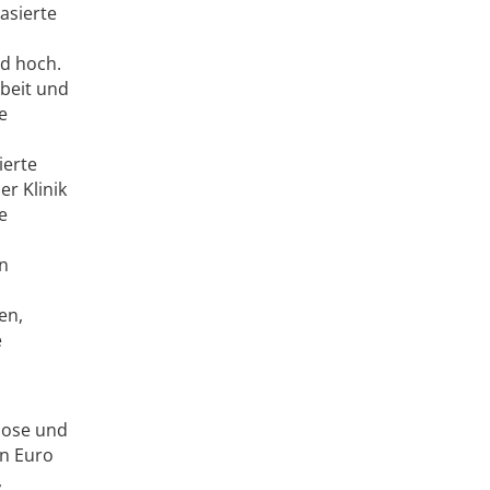
asierte
nd hoch.
beit und
e
ierte
r Klinik
e
en
en,
e
nose und
en Euro
,