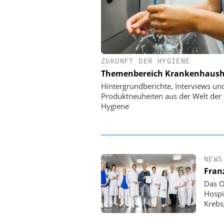
ZUKUNFT DER HYGIENE
EASY SOFTWARE
Themenbereich Krankenhaush
Digitalisierung 
Personalmanagement: Vo
Hintergrundberichte, Interviews un
Ordnung zur KI-fähigen
Produktneuheiten aus der Welt der
Hygiene
NEWS
Fran
Das O
Hospi
Krebs