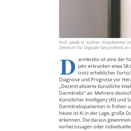
Prof. Jakob N. Kather, Projektleiter u
Zentrum für Digitale Gesundheit an
D
armkrebs ist eine der h
Jahr erkranken etwa 58.
trotz erheblicher Forts
Diagnose und Prognose vor Hera
„Dezentralisierte künstliche Int
Darmkrebs“ an. Mehrere deutsche
Künstlicher Intelligenz (KI) un
Darmkrebspatienten in frühen un
heute ist KI in der Lage, große
erkennen. Die daraus gewonnene
vorherzusagen oder individueller