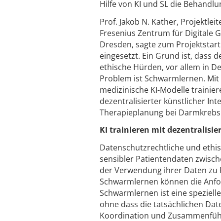
Hilfe von KI und SL die Behandl
Prof. Jakob N. Kather, Projektleit
Fresenius Zentrum für Digitale
Dresden, sagte zum Projektstart:
eingesetzt. Ein Grund ist, dass
ethische Hürden, vor allem in De
Problem ist Schwarmlernen. Mi
medizinische KI-Modelle trainie
dezentralisierter künstlicher In
Therapieplanung bei Darmkrebsp
KI trainieren mit dezentralisi
Datenschutzrechtliche und ethi
sensibler Patientendaten zwisc
der Verwendung ihrer Daten zu 
Schwarmlernen können die Anfor
Schwarmlernen ist eine speziell
ohne dass die tatsächlichen Dat
Koordination und Zusammenführu