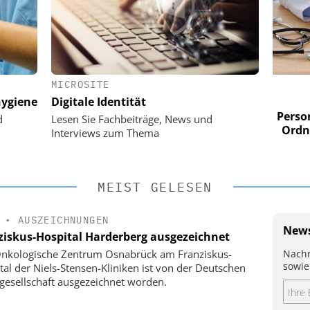
MICROSITE
 AG
EASY SOFTWARE AG
ygiene
Digitale Identität
im
Digitalisierung im
n digitaler
Personalmanagement: Von digitaler
Perso
d
Lesen Sie Fachbeiträge, News und
 Steuerung
Ordnung zur KI-fähigen Steuerung
Ordn
Interviews zum Thema
MEIST GELESEN
•
AUSZEICHNUNGEN
News
ziskus-Hospital Harderberg ausgezeichnet
Nachr
nkologische Zentrum Osnabrück am Franziskus-
sowie
tal der Niels-Stensen-Kliniken ist von der Deutschen
gesellschaft ausgezeichnet worden.