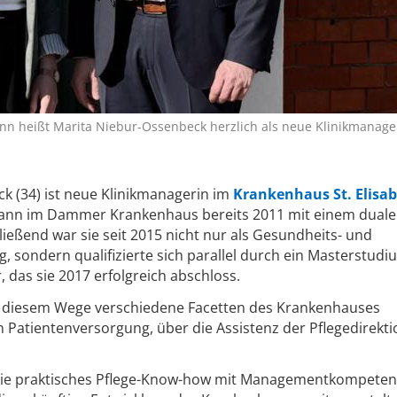
nn heißt Marita Niebur-Ossenbeck herzlich als neue Klinikmanage
k (34) ist neue Klinikmanagerin im
Krankenhaus St. Elisa
gann im Dammer Krankenhaus bereits 2011 mit einem dual
ießend war sie seit 2015 nicht nur als Gesundheits- und
ig, sondern qualifizierte sich parallel durch ein Masterstud
das sie 2017 erfolgreich abschloss.
f diesem Wege verschiedene Facetten des Krankenhauses
 Patientenversorgung, über die Assistenz der Pflegedirekti
 sie praktisches Pflege-Know-how mit Managementkompete