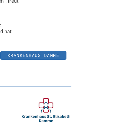
n”, freut
e
nd hat
KRANKENHAUS DAMME