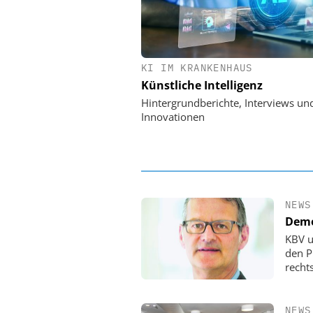
KI IM KRANKENHAUS
EASY SOFTWARE
Künstliche Intelligenz
Digitalisierung 
Personalmanagement: Vo
Hintergrundberichte, Interviews un
Ordnung zur KI-fähigen
Innovationen
NEWS
Demo
KBV u
den P
rechts
NEWS