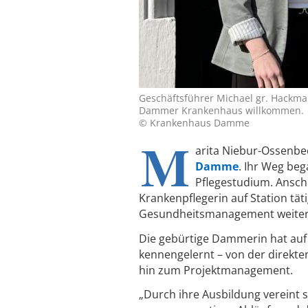
Geschäftsführer Michael gr. Hackma
Dammer Krankenhaus willkommen.
© Krankenhaus Damme
M
arita Niebur-Ossenbec
Damme
. Ihr Weg be
Pflegestudium. Anschl
Krankenpflegerin auf Station tät
Gesundheitsmanagement weiter, 
Die gebürtige Dammerin hat au
kennengelernt – von der direkten
hin zum Projektmanagement.
„Durch ihre Ausbildung vereint