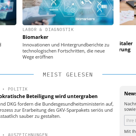
LABOR & DIAGNOSTIK
 AG
EASY SOFTWARE AG
Biomarker
im
Digitalisierung im
n digitaler
Personalmanagement: Von digitaler
Perso
d
Innovationen und Hintergrundberichte zu
 Steuerung
Ordnung zur KI-fähigen Steuerung
Ordn
technologischen Fortschritten, die neue
Wege eröffnen
MEIST GELESEN
•
POLITIK
News
kratische Beteiligung wird untergraben
Nachr
nd DKG fordern die Bundesgesundheitsministerin auf,
sowie
rozess zur Erarbeitung des GKV-Sparpakets seriös und
staatlich sauber zu gestalten.
Mit I
•
AUSZEICHNUNGEN