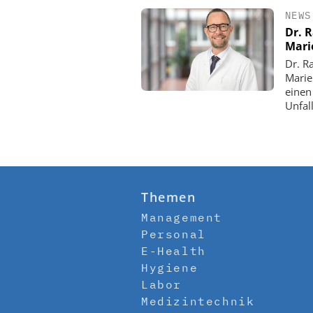
NEWS
Dr. 
Mari
Dr. R
Marie
einen
Unfall
Themen
Management
Personal
E-Health
Hygiene
Labor
Medizintechnik