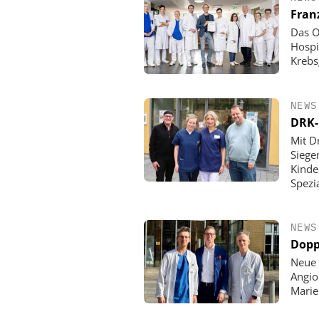
Fran
Das O
Hospi
Krebs
NEWS
DRK-
Mit D
Siege
Kinde
Spezi
NEWS
Dopp
Neue 
Angio
Mari