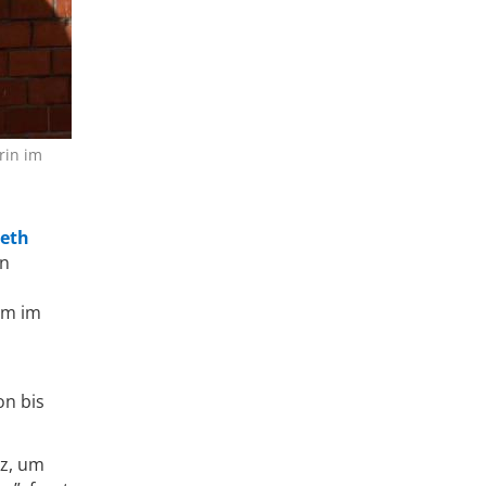
rin im
beth
en
ium im
on bis
nz, um