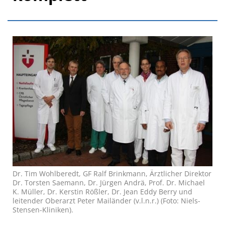
Dr. Tim Wohlberedt, GF Ralf Brinkmann, Ärztlicher Direktor
Dr. Torsten Saemann, Dr. Jürgen Andrä, Prof. Dr. Michael
K. Müller, Dr. Kerstin Rößler, Dr. Jean Eddy Berry und
leitender Oberarzt Peter Mailänder (v.l.n.r.) (Foto: Niels-
Stensen-Kliniken).