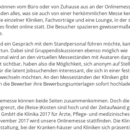
 können vom Büro oder von Zuhause aus an der Onlinemesse
nden alles, was sie auch von einer herkömmlichen Messe k
e einzelner Kliniken, Fachvorträge und eine Lounge, in der 
les findet online statt. Die Besucher spazieren gewissermaß
e.
d ein Gespräch mit dem Standpersonal führen möchte, kan
t tun. Dabei sind Gruppendiskussionen ebenso möglich wie
nal wird an den virtuellen Messeständen mit Avataren darge
 sichtbar, haben also die Möglichkeit, sich anonym auf Ste
r die latent Jobsuchenden interessant, die sich in einer fes
 wechseln möchten. An den Messeständen der Kliniken gibt 
n die Bewerber ihre Bewerbungsunterlagen sofort hochlad
eremesse können beide Seiten zusammenkommen. Doch die
egrenzt, die (Reise-)Kosten sind hoch und der Zeitaufwand g
 GmbH die Klinika 2017 für Ärzte, Pflege- und medizinisches
vember 2017 wird unsere Onlinemesse stattfinden. Die Klin
staltung, bei der Kranken-häuser und Kliniken sich präsent