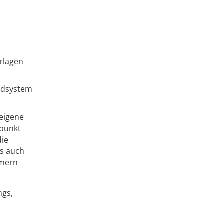
rlagen
ldsystem
 eigene
tpunkt
die
ls auch
hmern
ngs,