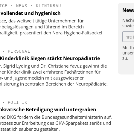
IGE
•
NEWS
•
KLINIKBAU
News
vollendet und hygienisch
Nachr
face, das weltweit tätige Unternehmen für
sowie
belagslösungen und führend im Bereich
altigkeit, präsentiert den Nora Hygiene-Faltsockel
Mit I
•
PERSONAL
unse
Kinderklinik Siegen stärkt Neuropädiatrie
zu.
r. Sigrid Lyding und Dr. Christiane Yavuz gewinnt die
ner Kinderklinik zwei erfahrene Fachärztinnen für
r- und Jugendmedizin mit ausgewiesener
alisierung in zentralen Bereichen der Neuropädiatrie.
•
POLITIK
kratische Beteiligung wird untergraben
nd DKG fordern die Bundesgesundheitsministerin auf,
rozess zur Erarbeitung des GKV-Sparpakets seriös und
staatlich sauber zu gestalten.