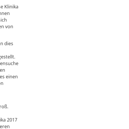
 Klinika
ennen
sich
en von
n dies
stellt.
llensuche
ten
es einen
en
roß.
ika 2017
ieren