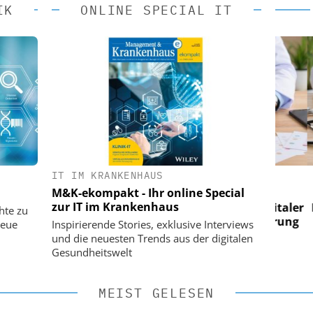
IK
ONLINE SPECIAL IT
IT IM KRANKENHAUS
 AG
EASY SOFTWARE AG
M&K-ekompakt - Ihr online Special
 im
Digitalisierung im
zur IT im Krankenhaus
n digitaler
Personalmanagement: Von digitaler
Perso
hte zu
 Steuerung
Ordnung zur KI-fähigen Steuerung
Ordn
neue
Inspirierende Stories, exklusive Interviews
und die neuesten Trends aus der digitalen
Gesundheitswelt
MEIST GELESEN