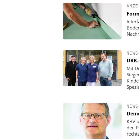
ANZE
Form
Inter
Boden
Nachh
NEWS
DRK-
Mit D
Siege
Kinde
Spezi
NEWS
Demo
KBV u
den P
rechts