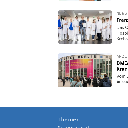
NEWS
Fran
Das O
Hospi
Krebs
ANZE
DMEA 
Kran
Vom 2
Ausst
Themen
Management