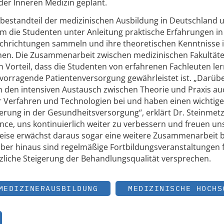
er Inneren Medizin geplant.
chtbestandteil der medizinischen Ausbildung in Deutschland 
dem die Studenten unter Anleitung praktische Erfahrungen in
chrichtungen sammeln und ihre theoretischen Kenntnisse i
nen. Die Zusammenarbeit zwischen medizinischen Fakultät
 Vorteil, dass die Studenten von erfahrenen Fachleuten le
rvorragende Patientenversorgung gewährleistet ist. „Darüb
 den intensiven Austausch zwischen Theorie und Praxis au
r Verfahren und Technologien bei und haben einen wichtig
serung in der Gesundheitsversorgung“, erklärt Dr. Steinmetz
nce, uns kontinuierlich weiter zu verbessern und freuen un
weise erwächst daraus sogar eine weitere Zusammenarbeit b
er hinaus sind regelmäßige Fortbildungsveranstaltungen f
tzliche Steigerung der Behandlungsqualität versprechen.
MEDIZINERAUSBILDUNG
MEDIZINISCHE HOCHS