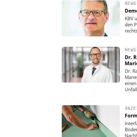
NEWS
Demo
KBV u
den P
rechts
NEWS
Dr. 
Mari
Dr. R
Marie
einen
Unfall
ANZE
Form
Inter
Boden
Nachh