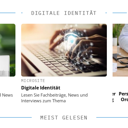
DIGITALE IDENTITÄT
MICROSITE
 AG
EASY SOFTWARE AG
Digitale Identität
im
Digitalisierung im
n digitaler
Personalmanagement: Von digitaler
Perso
d News
Lesen Sie Fachbeiträge, News und
 Steuerung
Ordnung zur KI-fähigen Steuerung
Ordn
Interviews zum Thema
MEIST GELESEN