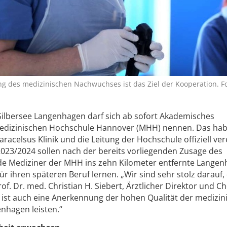
ng des medizinischen Nachwuchses ist das Ziel der Kooperation. Fo
 Silbersee Langenhagen darf sich ab sofort Akademisches
edizinischen Hochschule Hannover (MHH) nennen. Das hab
acelsus Klinik und die Leitung der Hochschule offiziell ver
23/2024 sollen nach der bereits vorliegenden Zusage des
 Mediziner der MHH ins zehn Kilometer entfernte Lange
r ihren späteren Beruf lernen. „Wir sind sehr stolz darauf,
rof. Dr. med. Christian H. Siebert, Ärztlicher Direktor und Ch
Er ist auch eine Anerkennung der hohen Qualität der medizin
enhagen leisten.“