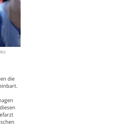
to:
en die
einbart.
nhagen
 diesen
efarzt
ischen