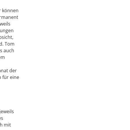
r können
ermanent
weils
hrungen
bsicht,
ed. Tom
us auch
nem
anat der
 für eine
jeweils
es
h mit