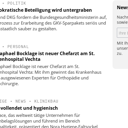
•
POLITIK
News
kratische Beteiligung wird untergraben
Nachr
nd DKG fordern die Bundesgesundheitsministerin auf,
sowie
rozess zur Erarbeitung des GKV-Sparpakets seriös und
staatlich sauber zu gestalten.
Mit I
•
PERSONAL
unse
Raphael Bocklage ist neuer Chefarzt am St.
zu.
enhospital Vechta
aphael Bocklage ist neuer Chefarzt am St.
nhospital Vechta: Mit ihm gewinnt das Krankenhaus
 ausgewiesenen Experten für Orthopädie und
chirurgie.
IGE
•
NEWS
•
KLINIKBAU
vollendet und hygienisch
face, das weltweit tätige Unternehmen für
belagslösungen und führend im Bereich
altigkeit, präsentiert den Nora Hygiene-Faltsockel