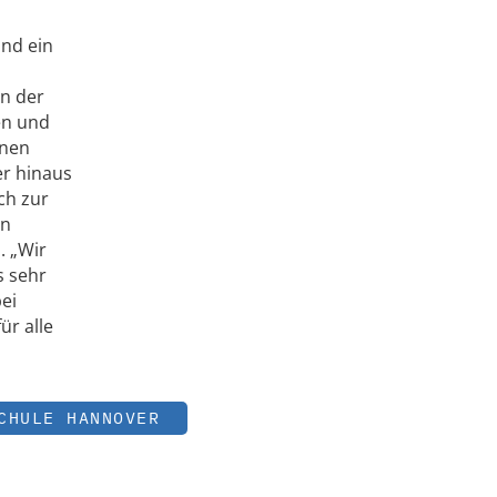
und ein
n der
en und
rnen
er hinaus
ch zur
en
. „Wir
s sehr
ei
ür alle
CHULE HANNOVER