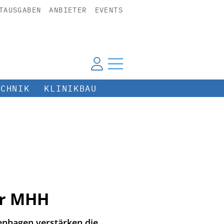
TAUSGABEN
ANBIETER
EVENTS
ECHNIK
KLINIKBAU
er MHH
enhagen verstärken die