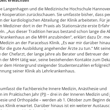
beit erwachsen
rsee Langenhagen und die Medizinische Hochschule Hannove
ge Kooperation zurückschauen. Sie umfasste bisher, dass p
der kardiologischen Abteilung der Klinik arbeiteten. Für je
 Mediziner dort in der Praxis als Stationsärzte erste Erfa
ln. „Aus dieser Tradition heraus bestand schon lange die A
Lehrkrankenhaus an die MHH anzubinden“, erklärt dazu Dr. m
Medizin an der Paracelsus Klinik. „Es war mir darüber hina
 für die gute Ausbildung angehender Ärzte zu tun.“ Mit sei
e der Chefarzt, der lange Jahre als Berater und Betreuer der
an der MHH tätig war, seine bestehenden Kontakte zum Dek
r dem Hintergrund steigender Studentenzahlen erfolgreich
nnung seiner Klinik als Lehrkrankenhaus.
n umfasst die Fachbereiche Innere Medizin, Anästhesie und
 im Praktischen Jahr (PJ) – drei in der Inneren Medizin und 
hesie und Orthopädie – werden ab 1. Oktober zum Beginn d
s Klinik erwartet. Darüber hinaus ist ein weiterer Austausc