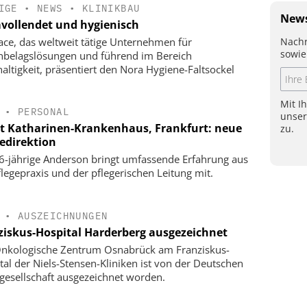
IGE
•
NEWS
•
KLINIKBAU
News
vollendet und hygienisch
Nachr
face, das weltweit tätige Unternehmen für
sowie
belagslösungen und führend im Bereich
altigkeit, präsentiert den Nora Hygiene-Faltsockel
Mit I
•
PERSONAL
unse
t Katharinen-Krankenhaus, Frankfurt: neue
zu.
gedirektion
6-jährige Anderson bringt umfassende Erfahrung aus
flegepraxis und der pflegerischen Leitung mit.
•
AUSZEICHNUNGEN
ziskus-Hospital Harderberg ausgezeichnet
nkologische Zentrum Osnabrück am Franziskus-
tal der Niels-Stensen-Kliniken ist von der Deutschen
gesellschaft ausgezeichnet worden.