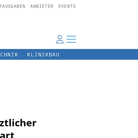
TAUSGABEN
ANBIETER
EVENTS
ECHNIK
KLINIKBAU
ztlicher
art