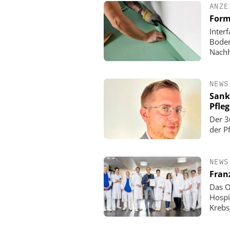
ANZE
Form
Inter
Boden
Nachh
NEWS
Sank
Pfle
Der 3
der P
NEWS
Fran
Das O
Hospi
Krebs