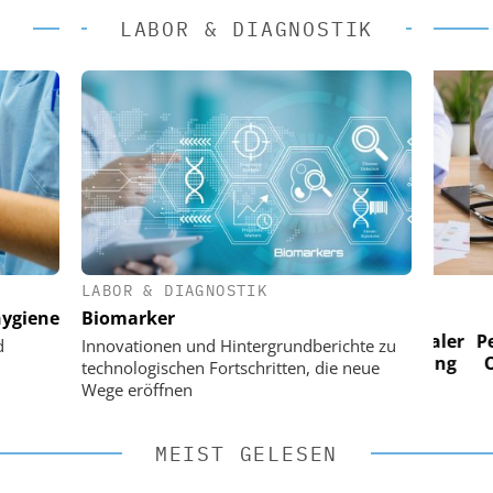
LABOR & DIAGNOSTIK
LABOR & DIAGNOSTIK
 AG
EASY SOFTWARE AG
ygiene
Biomarker
im
Digitalisierung im
n digitaler
Personalmanagement: Von digitaler
Perso
d
Innovationen und Hintergrundberichte zu
 Steuerung
Ordnung zur KI-fähigen Steuerung
Ordn
technologischen Fortschritten, die neue
Wege eröffnen
MEIST GELESEN