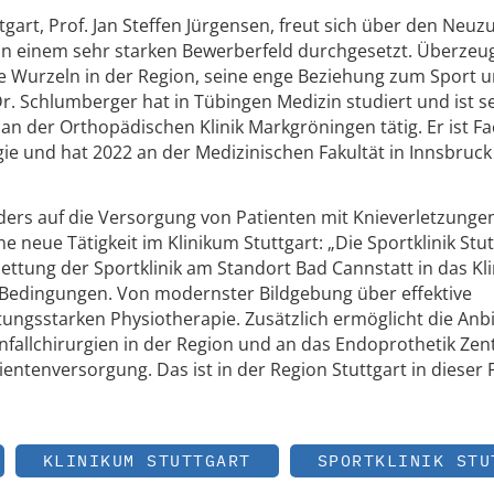
gart, Prof. Jan Steffen Jürgensen, freut sich über den Neuz
 in einem sehr starken Bewerberfeld durchgesetzt. Überzeu
die Wurzeln in der Region, seine enge Beziehung zum Sport u
r. Schlumberger hat in Tübingen Medizin studiert und ist se
an der Orthopädischen Klinik Markgröningen tätig. Er ist F
gie und hat 2022 an der Medizinischen Fakultät in Innsbruck
ders auf die Versorgung von Patienten mit Knieverletzunge
eine neue Tätigkeit im Klinikum Stuttgart: „Die Sportklinik Stut
ettung der Sportklinik am Standort Bad Cannstatt in das Kl
 Bedingungen. Von modernster Bildgebung über effektive
stungsstarken Physiotherapie. Zusätzlich ermöglicht die An
Unfallchirurgien in der Region und an das Endoprothetik Ze
entenversorgung. Das ist in der Region Stuttgart in dieser
KLINIKUM STUTTGART
SPORTKLINIK STU