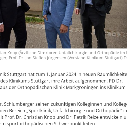
ristian Knop (Ärztliche Direktoren Unfallchirurgie und Orthopädie im
er, Prof. Dr. Jan Steffen Jürgensen (Vorstand Klinikum Stuttgart) F
nik Stuttgart hat zum 1. Januar 2024 in neuen Räumlichkei
 des Klinikums Stuttgart ihre Arbeit aufgenommen. PD Dr.
aus der Orthopädischen Klinik Markgröningen ins Klinikum
Dr. Schlumberger seinen zukünftigen Kolleginnen und Kolleg
den Bereich „Sportklinik, Unfallchirurgie und Orthopädie“ i
 Prof. Dr. Christian Knop und Dr. Patrik Reize entwickeln 
nem sportorthopädischen Schwerpunkt leiten.