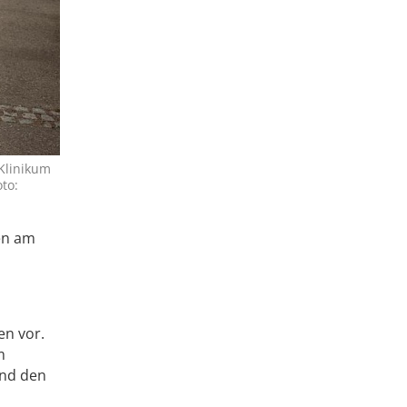
 Klinikum
oto:
ten am
en vor.
m
und den