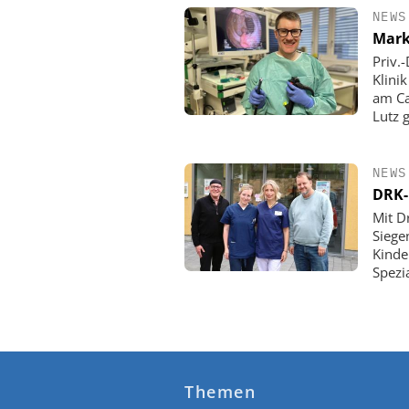
NEWS
Mark
Priv.
Klini
am Ca
Lutz 
NEWS
DRK-
Mit D
Siege
Kinde
Spezi
Themen