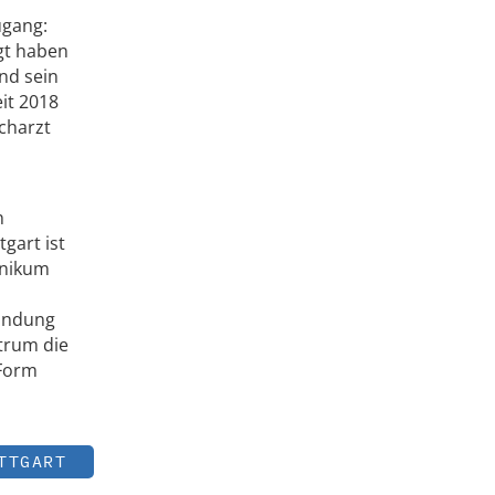
ugang:
gt haben
nd sein
it 2018
acharzt
n
tgart ist
inikum
bindung
ntrum die
 Form
TTGART