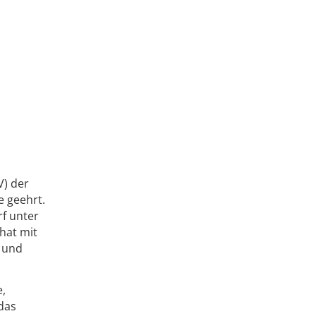
V) der
e geehrt.
rf unter
hat mit
 und
e,
 das