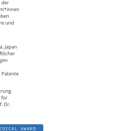
 der
ent*innen
eben
hre und
.
a, Japan
tlicher
ngen
i Patente
hrung.
 für
. Dr.
EDICAL AWARD