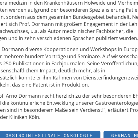
Vizeralmedizin in den Krankenhäusern Holweide und Merheim
rten werden aufgrund der besonderen Spezialisierung Pati
ion, sondern aus dem gesamten Bundesgebiet behandelt. N
agiert sich Prof. Dormann mit großem Engagement in der Le
chwuchses, u.a. als Autor medizinischer Fachbücher, die
lagen und in zehn verschiedenen Sprachen publiziert wurden
of. Dormann diverse Kooperationen und Workshops in Europ
er mehrere hundert Vorträge und Seminare. Auf wissenschaf
s 250 Publikationen in Fachjournalen. Seine Veröffentlichu
senschaftlichem Impact, deutlich mehr, als in
usätzlich konnte er ihm Rahmen von Diensterfindungen zwe
eln, das eine Patent ist in Produktion.
Prof. Arno Dormann recht herzlich zu der sehr besonderen E
ie kontinuierliche Entwicklung unserer Gastroenterologie
n sind in besonderem Maße sein Verdienst!“, erläutert Prof
er Kliniken Köln.
GASTROINTESTINALE ONKOLOGIE
GERMAN M