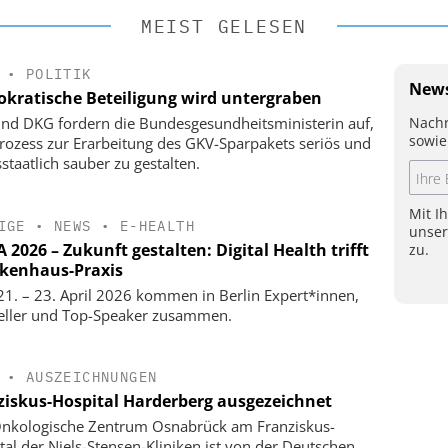
MEIST GELESEN
•
POLITIK
News
kratische Beteiligung wird untergraben
Nachr
nd DKG fordern die Bundesgesundheitsministerin auf,
sowie
rozess zur Erarbeitung des GKV-Sparpakets seriös und
staatlich sauber zu gestalten.
Mit I
IGE
•
NEWS
•
E-HEALTH
unse
2026 – Zukunft gestalten: Digital Health trifft
zu.
kenhaus-Praxis
1. – 23. April 2026 kommen in Berlin Expert*innen,
eller und Top-Speaker zusammen.
•
AUSZEICHNUNGEN
ziskus-Hospital Harderberg ausgezeichnet
nkologische Zentrum Osnabrück am Franziskus-
tal der Niels-Stensen-Kliniken ist von der Deutschen