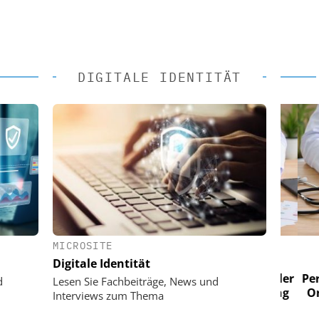
DIGITALE IDENTITÄT
MICROSITE
 AG
EASY SOFTWARE AG
Digitale Identität
im
Digitalisierung im
n digitaler
Personalmanagement: Von digitaler
Perso
d
Lesen Sie Fachbeiträge, News und
 Steuerung
Ordnung zur KI-fähigen Steuerung
Ordn
Interviews zum Thema