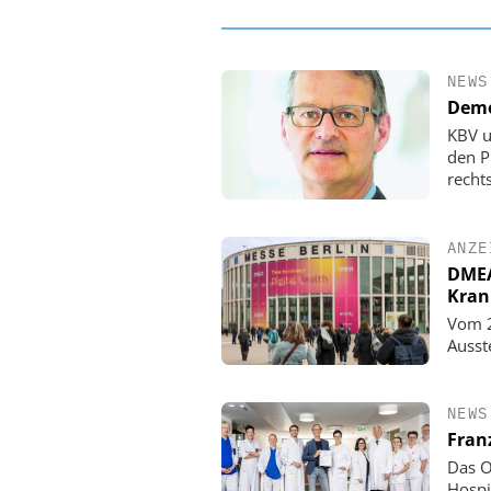
NEWS
Demo
KBV u
den P
rechts
ANZE
DMEA 
Kran
Vom 2
Ausst
NEWS
Fran
Das O
Hospi