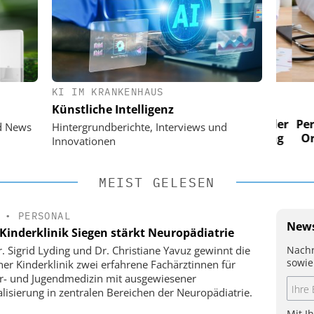
KI IM KRANKENHAUS
 AG
EASY SOFTWARE AG
Künstliche Intelligenz
im
Digitalisierung im
n digitaler
Personalmanagement: Von digitaler
Perso
d News
Hintergrundberichte, Interviews und
 Steuerung
Ordnung zur KI-fähigen Steuerung
Ordn
Innovationen
MEIST GELESEN
•
PERSONAL
News
Kinderklinik Siegen stärkt Neuropädiatrie
Nachr
r. Sigrid Lyding und Dr. Christiane Yavuz gewinnt die
sowie
ner Kinderklinik zwei erfahrene Fachärztinnen für
r- und Jugendmedizin mit ausgewiesener
alisierung in zentralen Bereichen der Neuropädiatrie.
Mit I