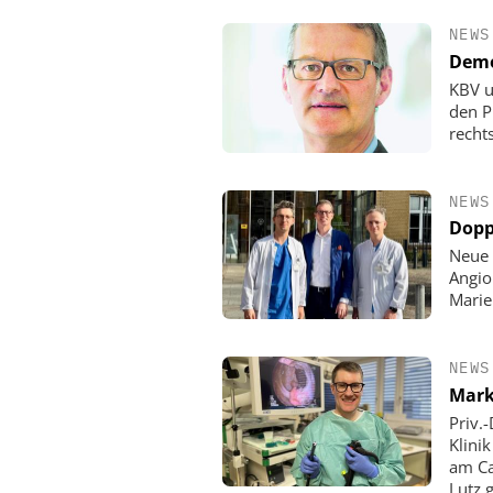
NEWS
Demo
KBV u
den P
rechts
NEWS
Dopp
Neue 
Angio
Mari
NEWS
Mark
Priv.
Klini
am Ca
Lutz 