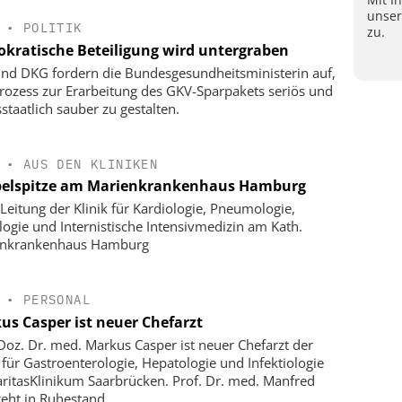
unse
•
POLITIK
zu.
kratische Beteiligung wird untergraben
nd DKG fordern die Bundesgesundheitsministerin auf,
rozess zur Erarbeitung des GKV-Sparpakets seriös und
staatlich sauber zu gestalten.
•
AUS DEN KLINIKEN
elspitze am Marienkrankenhaus Hamburg
Leitung der Klinik für Kardiologie, Pneumologie,
logie und Internistische Intensivmedizin am Kath.
enkrankenhaus Hamburg
•
PERSONAL
us Casper ist neuer Chefarzt
-Doz. Dr. med. Markus Casper ist neuer Chefarzt der
k für Gastroenterologie, Hepatologie und Infektiologie
ritasKlinikum Saarbrücken. Prof. Dr. med. Manfred
geht in Ruhestand.