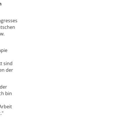
n
ngresses
utschen
zw.
apie
t sind
en der
 der
ch bin
Arbeit
."