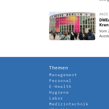
ANZE
DMEA 
Kran
Vom 2
Ausst
Themen
Management
Personal
E-Health
Hygiene
Labor
Medizintechnik