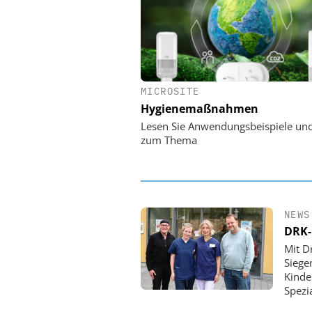
MICROSITE
EASY SOFTWARE
Hygienemaßnahmen
Digitalisierung 
Personalmanagement: Vo
Lesen Sie Anwendungsbeispiele un
Ordnung zur KI-fähigen
zum Thema
NEWS
DRK-
Mit D
Siege
Kinde
Spezi