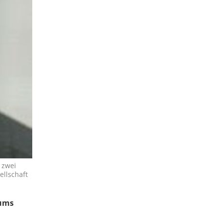
 zwei
ellschaft
kums