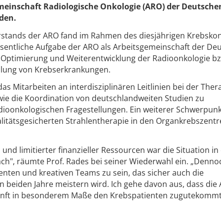
meinschaft Radiologische Onkologie (ARO) der Deutsche
den.
rstands der ARO fand im Rahmen des diesjährigen Krebsko
 wesentliche Aufgabe der ARO als Arbeitsgemeinschaft der De
r Optimierung und Weiterentwicklung der Radioonkologie b
dlung von Krebserkrankungen.
s Mitarbeiten an interdisziplinären Leitlinien bei der Ther
ie die Koordination von deutschlandweiten Studien zu
ioonkologischen Fragestellungen. Ein weiterer Schwerpunk
ualitätsgesicherten Strahlentherapie in den Organkrebszentr
 und limitierter finanzieller Ressourcen war die Situation in
ch", räumte Prof. Rades bei seiner Wiederwahl ein. „Denno
tenten und kreativen Teams zu sein, das sicher auch die
beiden Jahre meistern wird. Ich gehe davon aus, dass die 
unft in besonderem Maße den Krebspatienten zugutekommt