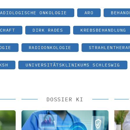
ADIOLOGISCHE ONKOLOGIE
ARO
BEHAND
CHAFT
DIRK RADES
KREBSBEHANDLUNG
OGIE
RADIOONKOLOGIE
STRAHLENTHERA
KSH
UNIVERSITÄTSKLINIKUMS SCHLESWIG
DOSSIER KI