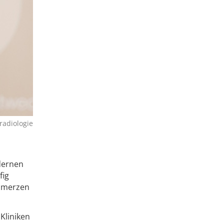
radiologie
dernen
fig
chmerzen
Kliniken