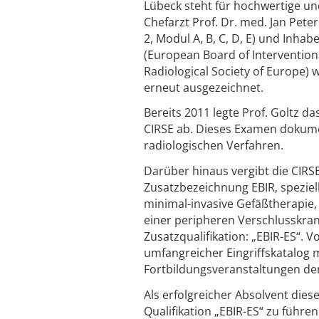
Lübeck steht für hochwertige un
Chefarzt Prof. Dr. med. Jan Peter
2, Modul A, B, C, D, E) und Inhab
(European Board of Interventiona
Radiological Society of Europe) 
erneut ausgezeichnet.
Bereits 2011 legte Prof. Goltz d
CIRSE ab. Dieses Examen dokumen
radiologischen Verfahren.
Darüber hinaus vergibt die CIRS
Zusatzbezeichnung EBIR, speziell
minimal-invasive Gefäßtherapie, 
einer peripheren Verschlusskran
Zusatzqualifikation: „EBIR-ES“. 
umfangreicher Eingriffskatalog 
Fortbildungsveranstaltungen de
Als erfolgreicher Absolvent dies
Qualifikation „EBIR-ES“ zu führen