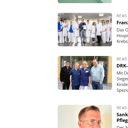
NEWS
Fran
Das O
Hospi
Krebs
NEWS
DRK-
Mit D
Siege
Kinde
Spezi
NEWS
Sank
Pfle
Der 3