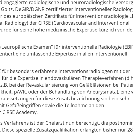
d engagierte radiologische und neuroradiologische Versor
 Goltz, DeGIR/DGNR zertifizierter Interventioneller Radiolog
er des europäischen Zertifikats für Interventionsradiologie „
l Radiology) der CIRSE (Cardiovascular and Interventional
wurde für seine hohe medizinische Expertise kürzlich von de
as „europäische Examen“ für interventionelle Radiologie (EBI
tiert eine umfassende Expertise in allen interventionell-
E für besonders erfahrene Interventionsradiologen mit der
 für die Expertise in endovaskulären Therapieverfahren (d.h
z.B. bei der Revaskularisierung von Gefäßläsionen bei Patie
kheit, pAVK, oder der Behandlung von Aneurysmata), eine 
Voraussetzungen für diese Zusatzbezeichnung sind ein sehr
mit Gefäßeingriffen sowie die Teilnahme an den
r CIRSE Academy.
es Verfahrens ist der Chefarzt nun berechtigt, die postnomi
. Diese spezielle Zusatzqualifikation erlangten bisher nur 28