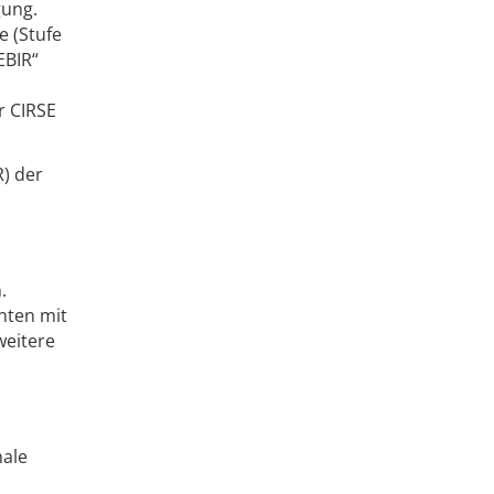
gung.
e (Stufe
EBIR“
r CIRSE
R) der
.
nten mit
weitere
nale