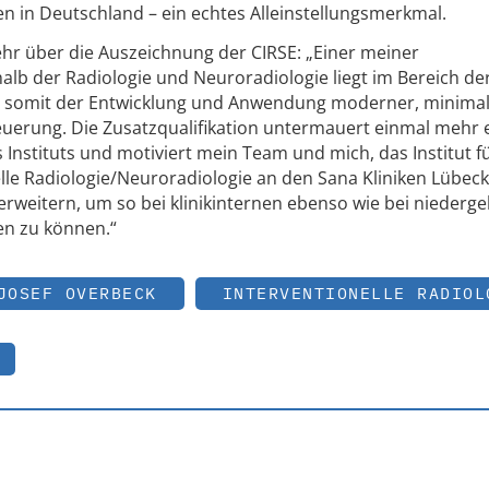
en in Deutschland – ein echtes Alleinstellungsmerkmal.
 sehr über die Auszeichnung der CIRSE: „Einer meiner
lb der Radiologie und Neuroradiologie liegt im Bereich de
nd somit der Entwicklung und Anwendung moderner, minimal
teuerung. Die Zusatzqualifikation untermauert einmal mehr 
 Instituts und motiviert mein Team und mich, das Institut f
lle Radiologie/Neuroradiologie an den Sana Kliniken Lübeck
rweitern, um so bei klinikinternen ebenso wie bei niederg
en zu können.“
JOSEF OVERBECK
INTERVENTIONELLE RADIOL