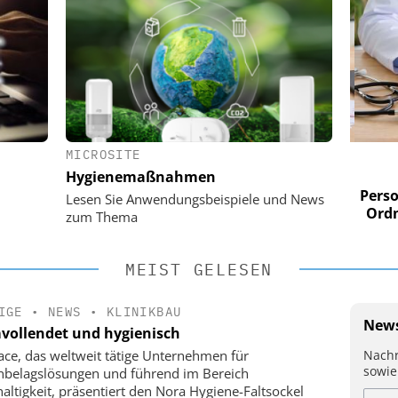
MICROSITE
 AG
EASY SOFTWARE AG
Hygienemaßnahmen
im
Digitalisierung im
n digitaler
Personalmanagement: Von digitaler
Perso
Lesen Sie Anwendungsbeispiele und News
 Steuerung
Ordnung zur KI-fähigen Steuerung
Ordn
zum Thema
MEIST GELESEN
IGE
•
NEWS
•
KLINIKBAU
News
vollendet und hygienisch
Nachr
face, das weltweit tätige Unternehmen für
sowie
belagslösungen und führend im Bereich
altigkeit, präsentiert den Nora Hygiene-Faltsockel