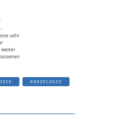
r
-
eine sehr
ür
 weiter
elassenen
OGIE
RADIOLOGIE