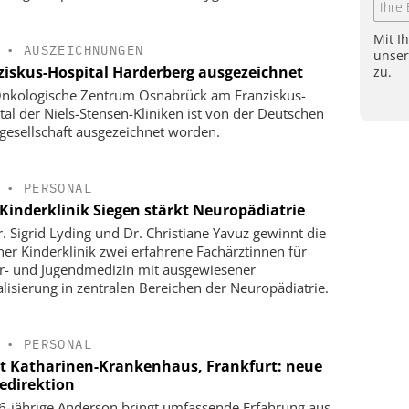
Mit I
•
AUSZEICHNUNGEN
unse
ziskus-Hospital Harderberg ausgezeichnet
zu.
nkologische Zentrum Osnabrück am Franziskus-
tal der Niels-Stensen-Kliniken ist von der Deutschen
gesellschaft ausgezeichnet worden.
•
PERSONAL
Kinderklinik Siegen stärkt Neuropädiatrie
r. Sigrid Lyding und Dr. Christiane Yavuz gewinnt die
ner Kinderklinik zwei erfahrene Fachärztinnen für
r- und Jugendmedizin mit ausgewiesener
alisierung in zentralen Bereichen der Neuropädiatrie.
•
PERSONAL
t Katharinen-Krankenhaus, Frankfurt: neue
gedirektion
6-jährige Anderson bringt umfassende Erfahrung aus