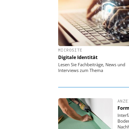
MICROSITE
EASY SOFTWARE
Digitale Identität
Digitalisierung 
Personalmanagement: Vo
Lesen Sie Fachbeiträge, News und
Ordnung zur KI-fähigen
Interviews zum Thema
ANZE
Form
Inter
Boden
Nachh