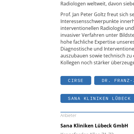
Radiologen weltweit, davon sieb
Prof. Jan Peter Goltz freut sich
Interessensschwerpunkte innerha
interventionellen Radiologie u
invasiver Verfahren unter Bilds
hohe fachliche Expertise unseres
Diagnostische und Interventione
auszubauen sowie technisch zu e
Kollegen noch stärker überzeug
CIRSE
DR. FRANZ-
SANA KLINIKEN LÜBECK
Anbieter
Sana Kliniken Lübeck GmbH