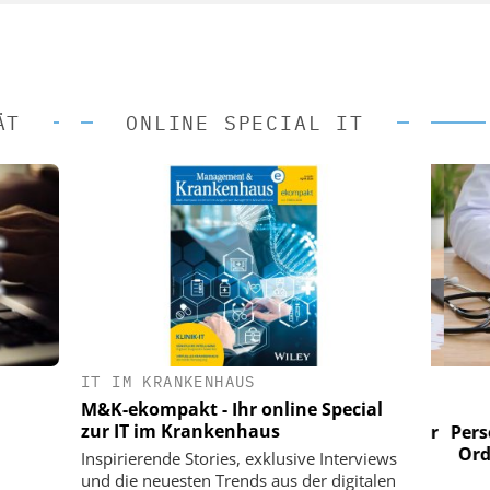
ÄT
ONLINE SPECIAL IT
IT IM KRANKENHAUS
 AG
EASY SOFTWARE AG
M&K-ekompakt - Ihr online Special
im
Digitalisierung im
zur IT im Krankenhaus
n digitaler
Personalmanagement: Von digitaler
Perso
 Steuerung
Ordnung zur KI-fähigen Steuerung
Ordn
Inspirierende Stories, exklusive Interviews
und die neuesten Trends aus der digitalen