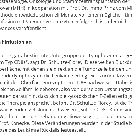
ostaseologie, Onkologie und Stammzelltransplantation der
ver (MHH) in Kooperation mit Prof. Dr. Immo Prinz vom 
thode entwickelt, schon elf Monate vor einer möglichen kli
Infusion mit Spenderlymphozyten erfolgreich ist oder nicht.
vances veröffentlicht.
uf Infusion an
ns eine ganz bestimmte Untergruppe der Lymphozyten ange
om Typ CD8+“, sagt Dr. Schultze-Florey. Diese weißen Blutk
berfläche, mit denen sie direkt an die Tumorzelle binden un
penderlymphozyten die Leukämie erfolgreich zurück, lassen 
len mit den Oberflächenrezeptoren CD8+ nachweisen. Dabei i
gleichen Zellfamilie gehören, also von derselben Ursprungsze
ten darauf hin, dass sich die zytotoxischen T-Zellen erfolg
ie Therapie anspricht“, betont Dr. Schultze-Florey. Ist die 
ne wachsenden Zellklone nachweisen. „Solche CD8+-Klone sind
i Wochen nach der Behandlung Hinweise gibt, ob die Leukäm
 Prof. Könecke. Diese Veränderungen wurden in der Studie be
se des Leukämie Rückfalls festgestellt.