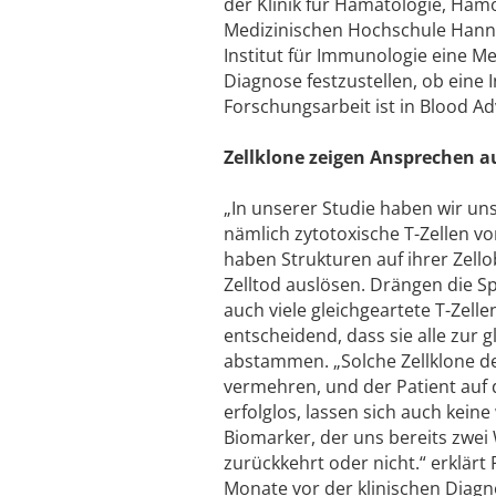
der Klinik für Hämatologie, Häm
Medizinischen Hochschule Hanno
Institut für Immunologie eine Me
Diagnose festzustellen, ob eine 
Forschungsarbeit ist in Blood Ad
Zellklone zeigen Ansprechen a
„In unserer Studie haben wir u
nämlich zytotoxische T-Zellen v
haben Strukturen auf ihrer Zello
Zelltod auslösen. Drängen die S
auch viele gleichgeartete T-Zel
entscheidend, dass sie alle zur 
abstammen. „Solche Zellklone deu
vermehren, und der Patient auf d
erfolglos, lassen sich auch kei
Biomarker, der uns bereits zwe
zurückkehrt oder nicht.“ erklärt
Monate vor der klinischen Diagno