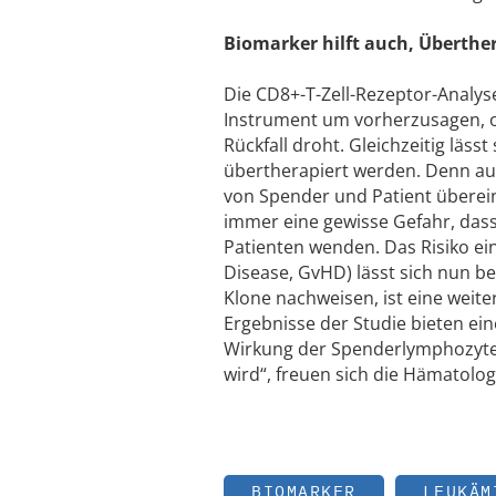
Biomarker hilft auch, Überthe
Die CD8+-T-Zell-Rezeptor-Analys
Instrument um vorherzusagen, o
Rückfall droht. Gleichzeitig läs
übertherapiert werden. Denn au
von Spender und Patient überei
immer eine gewisse Gefahr, das
Patienten wenden. Das Risiko e
Disease, GvHD) lässt sich nun b
Klone nachweisen, ist eine weit
Ergebnisse der Studie bieten ei
Wirkung der Spenderlymphozyten 
wird“, freuen sich die Hämatolog
BIOMARKER
LEUKÄM