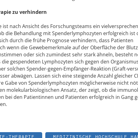
rapie zu verhindern
e ist nach Ansicht des Forschungsteams ein vielverspreche
b die Behandlung mit Spenderlymphozyten erfolgreich ist 
st sich durch die frühe Prognose verhindern, dass Patienten
ch wenn die Gewebemerkmale auf der Oberfläche der Blutz
nstimmen oder sich zumindest sehr stark ähneln, besteht 
s die gespendeten Lymphozyten sich gegen den Organismu
iner solchen Spender-gegen-Empfänger-Reaktion (Graft-vers
esser abwägen. Lassen sich eine steigende Anzahl gleicher 
ere Gabe von Spenderlymphozyten möglicherweise nicht nöti
nen molekularbiologischen Ansatz, der zeigt, ob die immuno
bei den Patientinnen und Patienten erfolgreich in Gang g
en.
IE-THERAPIE
MEDIZINISCHE HOCHSCHULE HA