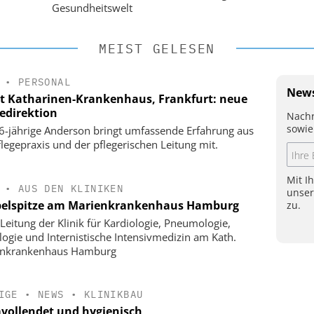
Gesundheitswelt
MEIST GELESEN
•
PERSONAL
News
t Katharinen-Krankenhaus, Frankfurt: neue
gedirektion
Nachr
sowie
6-jährige Anderson bringt umfassende Erfahrung aus
flegepraxis und der pflegerischen Leitung mit.
Mit I
•
AUS DEN KLINIKEN
unse
elspitze am Marienkrankenhaus Hamburg
zu.
Leitung der Klinik für Kardiologie, Pneumologie,
logie und Internistische Intensivmedizin am Kath.
enkrankenhaus Hamburg
IGE
•
NEWS
•
KLINIKBAU
vollendet und hygienisch