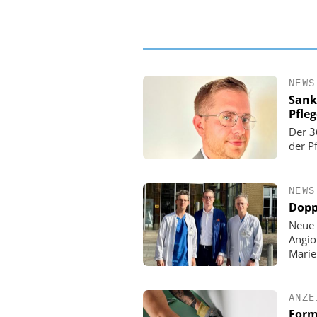
NEWS
Sank
Pfle
Der 3
der P
NEWS
Dopp
Neue 
Angio
Mari
ANZE
Form