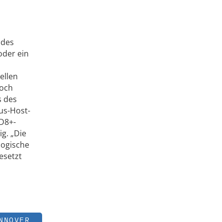
ndes
oder ein
ellen
noch
s des
us-Host-
CD8+-
g. „Die
logische
esetzt
NNOVER