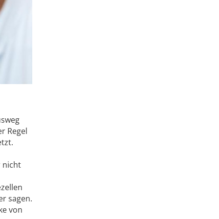
Ausweg
er Regel
tzt.
 nicht
zellen
er sagen.
cke von