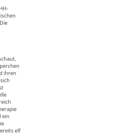
MHH-
nischen
 Die
schaut,
örperchen
d ihren
sich
st
lle
reich
Therapie
 ein
ie
reits elf