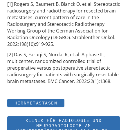
[1] Rogers S, Baumert B, Blanck O, et al. Stereotactic
radiosurgery and radiotherapy for resected brain
metastases: current pattern of care in the
Radiosurgery and Stereotactic Radiotherapy
Working Group of the German Association for
Radiation Oncology (DEGRO). Strahlenther Onkol.
2022;198(10):919-925.
[2] Das S, Faruqi S, Nordal R, et al. A phase III,
multicenter, randomized controlled trial of
preoperative versus postoperative stereotactic
radiosurgery for patients with surgically resectable
brain metastases. BMC Cancer. 2022;22(1):1368.
HIRNMETASTASEN
KLINIK FÜR RADIOLOGIE UND
NEURORADIOLOGIE AM