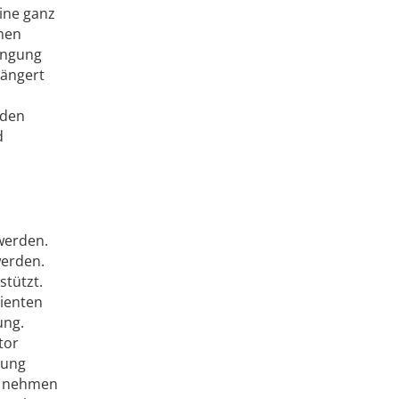
ine ganz
amen
engung
längert
 den
d
 werden.
werden.
stützt.
tienten
ung.
tor
lung
d, nehmen