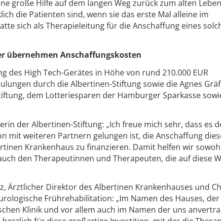
ine große Hilfe auf dem langen Weg zurück zum alten Leben
ich die Patienten sind, wenn sie das erste Mal alleine im
atte sich als Therapieleitung für die Anschaffung eines sol
ner übernehmen Anschaffungskosten
ng des High Tech-Gerätes in Höhe von rund 210.000 EUR
ulungen durch die Albertinen-Stiftung sowie die Agnes Grä
 Stiftung, dem Lotteriesparen der Hamburger Sparkasse sow
erin der Albertinen-Stiftung: „Ich freue mich sehr, dass es d
on mit weiteren Partnern gelungen ist, die Anschaffung dies
ertinen Krankenhaus zu finanzieren. Damit helfen wir sowoh
 auch den Therapeutinnen und Therapeuten, die auf diese W
nz, Ärztlicher Direktor des Albertinen Krankenhauses und Ch
eurologische Frührehabilitation: „Im Namen des Hauses, der
schen Klinik und vor allem auch im Namen der uns anvertr