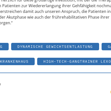
herzlich für diese großartige Investition, mit der die Thera
 Patienten zur Wiedererlangung ihrer Gehfähigkeit nochma
erstreichen damit auch unseren Anspruch, die Patienten in
der Akutphase wie auch der frührehabilitativen Phase ihrer
orgen.“
G
DYNAMISCHE GEWICHTSENTLASTUNG
G
KRANKENHAUS
HIGH-TECH-GANGTRAINER LEXO
e