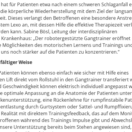
hat für Patienten etwa nach einem schweren Schlaganfall e
r die körperliche Wiederherstellung mit dem Ziel der langs
eit. Dieses verlangt den Betroffenen eine besondere Anstr
tem Lexo an, mit dessen Hilfe die effektive Therapiezeit ver
rden kann. Sabine Bösl, Leitung der interdisziplinären
 Krankenhaus: „Der robotergestützte Gangtrainer eröffnet
e Möglichkeiten des motorischen Lernens und Trainings un
uns noch stärker auf die Patienten zu konzentrieren.“
fältiger Weise
atienten können ebenso einfach wie sicher mit Hilfe eines
 Lift direkt vom Rollstuhl in den Gangtrainer transferiert
d Geschwindigkeit können elektrisch individuell angepasst 
ne optimale Anpassung an die Anatomie der Patienten unter
ckenunterstützung, eine Rückenlehne für rumpfinstabile Pa
entlastung durch Gurtsystem oder Sattel- und Rumpffixier
 Realität mit direktem Trainingsfeedback, das auf dem Moni
troffenen während des Trainings Impulse gibt und Abwechs
uf unsere Unterstützung bereits beim Stehen angewiesen sin