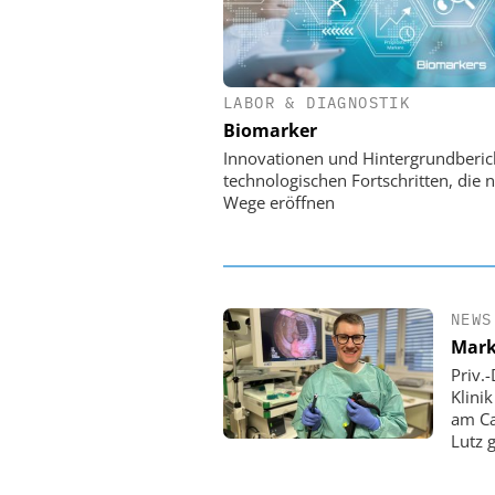
LABOR & DIAGNOSTIK
EASY SOFTWARE
Biomarker
Digitalisierung 
Personalmanagement: Vo
Innovationen und Hintergrundberic
Ordnung zur KI-fähigen
technologischen Fortschritten, die 
Wege eröffnen
NEWS
Mark
Priv.
Klini
am Ca
Lutz 