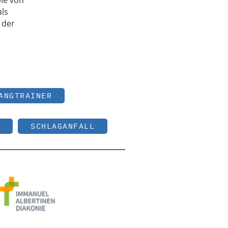
pie von
ls
 der
ANGTRAINER
SCHLAGANFALL