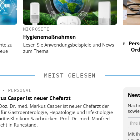
MICROSITE
 AG
EASY SOFTWARE AG
Hygienemaßnahmen
im
Digitalisierung im
n digitaler
Personalmanagement: Von digitaler
Perso
hte zu
Lesen Sie Anwendungsbeispiele und News
 Steuerung
Ordnung zur KI-fähigen Steuerung
Ordn
neue
zum Thema
MEIST GELESEN
•
PERSONAL
News
us Casper ist neuer Chefarzt
Nachr
-Doz. Dr. med. Markus Casper ist neuer Chefarzt der
sowie
k für Gastroenterologie, Hepatologie und Infektiologie
ritasKlinikum Saarbrücken. Prof. Dr. med. Manfred
geht in Ruhestand.
Mit I
unse