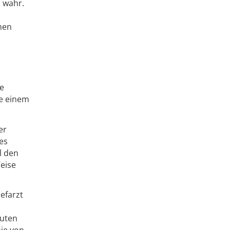
 wahr.
chen
fe
ie einem
er
es
l den
eise
efarzt
auten