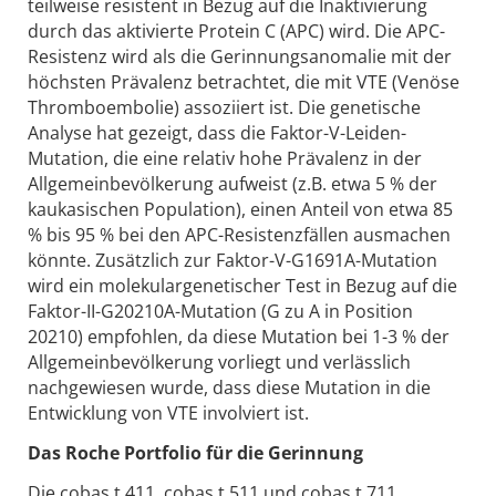
teilweise resistent in Bezug auf die Inaktivierung
durch das aktivierte Protein C (APC) wird. Die APC-
Resistenz wird als die Gerinnungsanomalie mit der
höchsten Prävalenz betrachtet, die mit VTE (Venöse
Thromboembolie) assoziiert ist. Die genetische
Analyse hat gezeigt, dass die Faktor-V-Leiden-
Mutation, die eine relativ hohe Prävalenz in der
Allgemeinbevölkerung aufweist (z.B. etwa 5 % der
kaukasischen Population), einen Anteil von etwa 85
% bis 95 % bei den APC-Resistenzfällen ausmachen
könnte. Zusätzlich zur Faktor-V-G1691A-Mutation
wird ein molekulargenetischer Test in Bezug auf die
Faktor-II-G20210A-Mutation (G zu A in Position
20210) empfohlen, da diese Mutation bei 1-3 % der
Allgemeinbevölkerung vorliegt und verlässlich
nachgewiesen wurde, dass diese Mutation in die
Entwicklung von VTE involviert ist.
Das Roche Portfolio für die Gerinnung
Die cobas t 411, cobas t 511 und cobas t 711