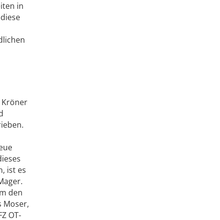
iten in
 diese
,
dlichen
e Kröner
d
ieben.
neue
dieses
 ist es
 Mager.
um den
s Moser,
FZ OT-