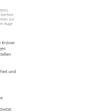
teins
cherheit
hmen zur
 im Auge
e Kröner
gen
tellen
bheit und
ie
tivität