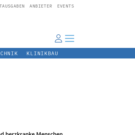
TAUSGABEN
ANBIETER
EVENTS
ECHNIK
KLINIKBAU
 und herzkranke Menschen.