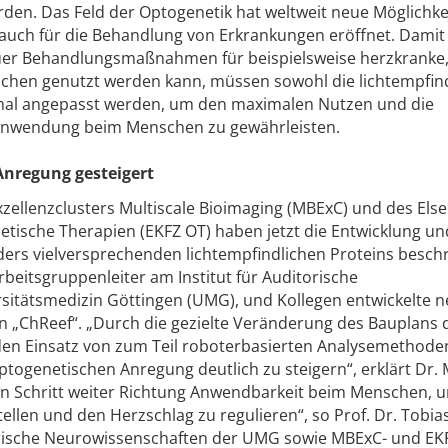
rden. Das Feld der Optogenetik hat weltweit neue Möglichke
auch für die Behandlung von Erkrankungen eröffnet. Damit
uer Behandlungsmaßnahmen für beispielsweise herzkranke
chen genutzt werden kann, müssen sowohl die lichtempfin
timal angepasst werden, um den maximalen Nutzen und die
e Anwendung beim Menschen zu gewährleisten.
Anregung gesteigert
xzellenzclusters Multiscale Bioimaging (MBExC) und des Els
tische Therapien (EKFZ OT) haben jetzt die Entwicklung un
rs vielversprechenden lichtempfindlichen Proteins beschr
beitsgruppenleiter am Institut für Auditorische
sitätsmedizin Göttingen (UMG), und Kollegen entwickelte 
 „ChReef“. „Durch die gezielte Veränderung des Bauplans 
 den Einsatz von zum Teil roboterbasierten Analysemethoden,
optogenetischen Anregung deutlich zu steigern“, erklärt Dr.
n Schritt weiter Richtung Anwendbarkeit beim Menschen, 
llen und den Herzschlag zu regulieren“, so Prof. Dr. Tobia
torische Neurowissenschaften der UMG sowie MBExC- und EK