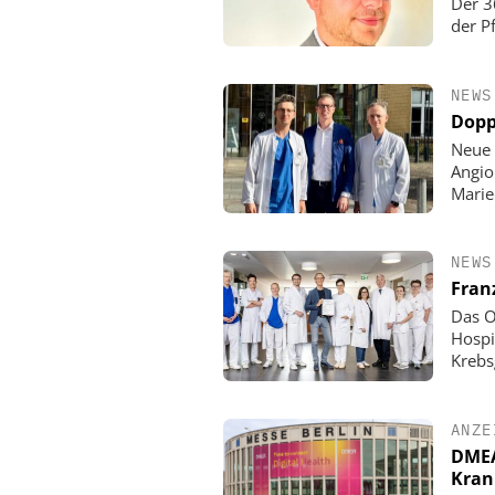
Der 3
der P
NEWS
Dopp
Neue 
Angio
Mari
NEWS
Fran
Das O
Hospi
Krebs
ANZE
DMEA 
Kran