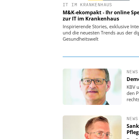
IT IM KRANKENHAUS
EASY SOFTWARE
M&K-ekompakt - Ihr online Spe
Digitalisierung 
zur IT im Krankenhaus
Personalmanagement: Vo
Ordnung zur KI-fähigen
Inspirierende Stories, exklusive Int
und die neuesten Trends aus der dig
Gesundheitswelt
NEWS
Demo
KBV u
den P
rechts
NEWS
Sank
Pfle