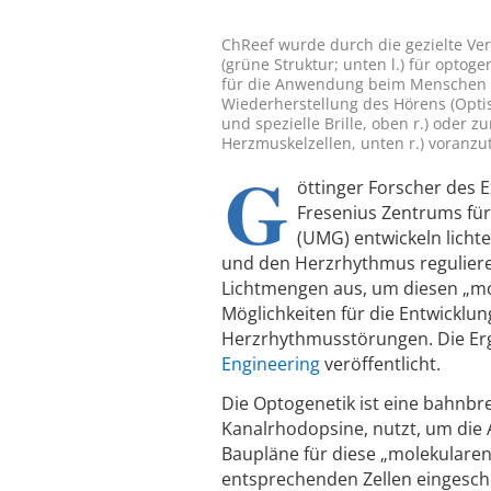
ChReef wurde durch die gezielte Ve
(grüne Struktur; unten l.) für optog
für die Anwendung beim Menschen 
Wiederherstellung des Hörens (Optis
und spezielle Brille, oben r.) oder 
Herzmuskelzellen, unten r.) voranzutr
G
öttinger Forscher des 
Fresenius Zentrums für
(UMG) entwickeln licht
und den Herzrhythmus regulieren
Lichtmengen aus, um diesen „mol
Möglichkeiten für die Entwicklu
Herzrhythmusstörungen. Die Erg
Engineering
veröffentlicht.
Die Optogenetik ist eine bahnbre
Kanalrhodopsine, nutzt, um die A
Baupläne für diese „molekularen 
entsprechenden Zellen eingeschle