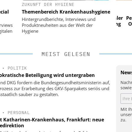
ZUKUNFT DER HYGIENE
 AG
EASY SOFTWARE AG
cial
Themenbereich Krankenhaushygiene
im
Digitalisierung im
n digitaler
Personalmanagement: Von digitaler
Perso
Hintergrundberichte, Interviews und
 Steuerung
Ordnung zur KI-fähigen Steuerung
Ordn
erviews
Produktneuheiten aus der Welt der
italen
Hygiene
MEIST GELESEN
•
POLITIK
News
kratische Beteiligung wird untergraben
Nachr
nd DKG fordern die Bundesgesundheitsministerin auf,
sowie
rozess zur Erarbeitung des GKV-Sparpakets seriös und
staatlich sauber zu gestalten.
Mit I
•
PERSONAL
unse
t Katharinen-Krankenhaus, Frankfurt: neue
zu.
gedirektion