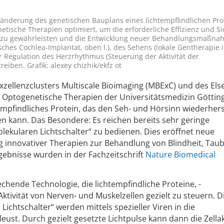
ränderung des genetischen Bauplans eines lichtempflindlichen Pro
enetische Therapien optimiert, um die erforderliche Effizienz und Si
zu gewährleisten und die Entwicklung neuer Behandlungsmaßna
ches Cochlea-Implantat, oben l.), des Sehens (lokale Gentherapie
zur Regulation des Herzrhythmus (Steuerung der Aktivität der
eiben. Grafik: alexey chizhik/ekfz ot
Exzellenzclusters Multiscale Bioimaging (MBExC) und des Els
 Optogenetische Therapien der Universitätsmedizin Göttin
empfindliches Protein, das den Seh- und Hörsinn wiederhers
 kann. Das Besondere: Es reichen bereits sehr geringe
ekularen Lichtschalter“ zu bedienen. Dies eröffnet neue
ng innovativer Therapien zur Behandlung von Blindheit, Tau
ebnisse wurden in der Fachzeitschrift
Nature Biomedical
chende Technologie, die lichtempfindliche Proteine, -
ktivität von Nerven- und Muskelzellen gezielt zu steuern. D
Lichtschalter“ werden mittels spezieller Viren in die
ust. Durch gezielt gesetzte Lichtpulse kann dann die Zellak