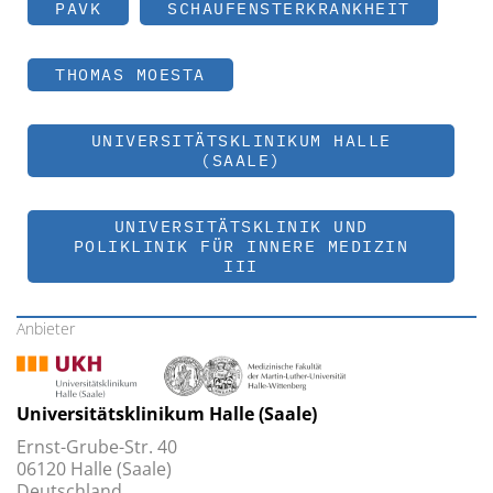
PAVK
SCHAUFENSTERKRANKHEIT
THOMAS MOESTA
UNIVERSITÄTSKLINIKUM HALLE
(SAALE)
UNIVERSITÄTSKLINIK UND
POLIKLINIK FÜR INNERE MEDIZIN
III
Anbieter
Universitätsklinikum Halle (Saale)
Ernst-Grube-Str. 40
06120 Halle (Saale)
Deutschland