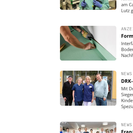
am Ca
Lutz 
ANZE
Form
Inter
Boden
Nachh
NEWS
DRK-
Mit D
Siege
Kinde
Spezi
NEWS
Fran