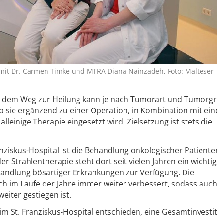
mit Dr. Carmen Timke und MTRA Diana Nainzadeh, Foto: Malteser
uf dem Weg zur Heilung kann je nach Tumorart und Tumorgr
b sie ergänzend zu einer Operation, in Kombination mit ein
lleinige Therapie eingesetzt wird: Zielsetzung ist stets die
nziskus-Hospital ist die Behandlung onkologischer Patiente
r Strahlentherapie steht dort seit vielen Jahren ein wichti
ehandlung bösartiger Erkrankungen zur Verfügung. Die
ch im Laufe der Jahre immer weiter verbessert, sodass auch
eiter gestiegen ist.
m St. Franziskus-Hospital entschieden, eine Gesamtinvestit