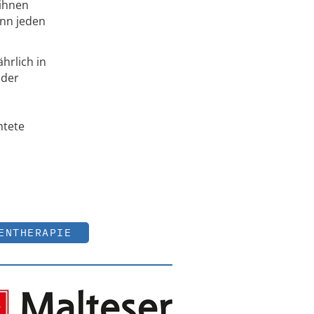
 ihnen
ann jeden
hrlich in
 der
htete
n
ENTHERAPIE