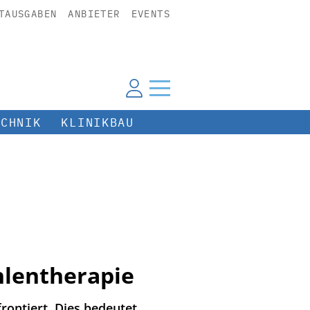
TAUSGABEN
ANBIETER
EVENTS
ECHNIK
KLINIKBAU
hlentherapie
ontiert. Dies bedeutet