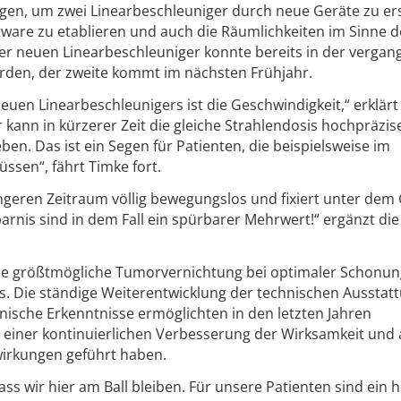
tigen, um zwei Linearbeschleuniger durch neue Geräte zu er
are zu etablieren und auch die Räumlichkeiten im Sinne d
der neuen Linearbeschleuniger konnte bereits in der verga
den, der zweite kommt im nächsten Frühjahr.
neuen Linearbeschleunigers ist die Geschwindigkeit,“ erklärt
 kann in kürzerer Zeit die gleiche Strahlendosis hochpräzise
n. Das ist ein Segen für Patienten, die beispielsweise im
ssen“, fährt Timke fort.
 längeren Zeitraum völlig bewegungslos und fixiert unter dem
parnis sind in dem Fall ein spürbarer Mehrwert!“ ergänzt die
eine größtmögliche Tumorvernichtung bei optimaler Schonun
Die ständige Weiterentwicklung der technischen Ausstat
nische Erkenntnisse ermöglichten in den letzten Jahren
zu einer kontinuierlichen Verbesserung der Wirksamkeit und
irkungen geführt haben.
ass wir hier am Ball bleiben. Für unsere Patienten sind ein 