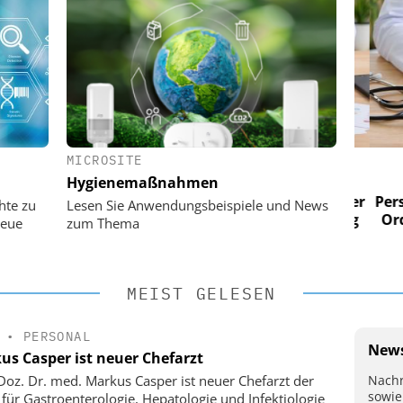
MICROSITE
 AG
EASY SOFTWARE AG
Hygienemaßnahmen
im
Digitalisierung im
n digitaler
Personalmanagement: Von digitaler
Perso
hte zu
Lesen Sie Anwendungsbeispiele und News
 Steuerung
Ordnung zur KI-fähigen Steuerung
Ordn
neue
zum Thema
MEIST GELESEN
•
PERSONAL
News
us Casper ist neuer Chefarzt
Nachr
-Doz. Dr. med. Markus Casper ist neuer Chefarzt der
sowie
k für Gastroenterologie, Hepatologie und Infektiologie