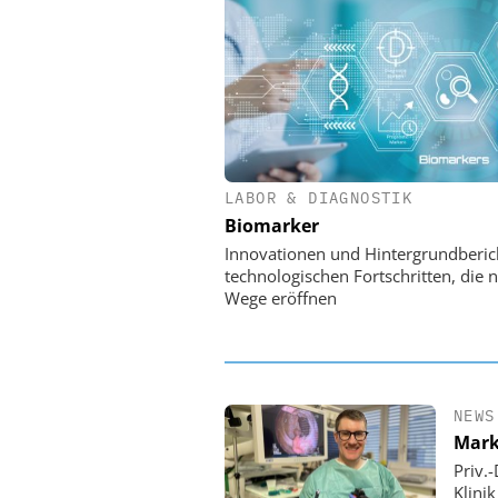
LABOR & DIAGNOSTIK
EASY SOFTWARE
Biomarker
Digitalisierung 
Personalmanagement: Vo
Innovationen und Hintergrundberic
Ordnung zur KI-fähigen
technologischen Fortschritten, die 
Wege eröffnen
NEWS
Mark
Priv.
Klini