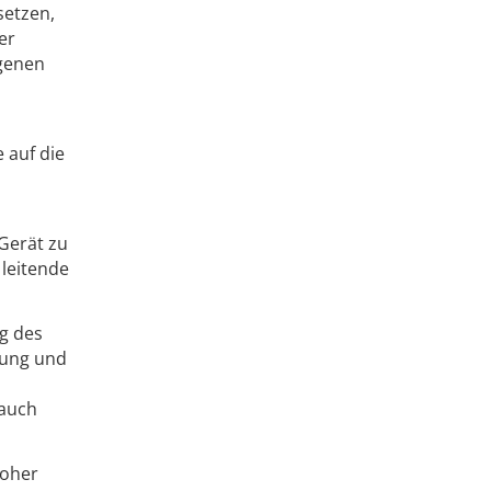
setzen,
er
ngenen
 auf die
 Gerät zu
 leitende
g des
tung und
 auch
hoher