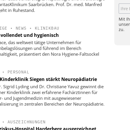
ritasKlinikum Saarbrücken. Prof. Dr. med. Manfred
geht in Ruhestand.
Mit I
unse
IGE
•
NEWS
•
KLINIKBAU
zu.
vollendet und hygienisch
face, das weltweit tätige Unternehmen für
belagslösungen und führend im Bereich
altigkeit, präsentiert den Nora Hygiene-Faltsockel
•
PERSONAL
Kinderklinik Siegen stärkt Neuropädiatrie
r. Sigrid Lyding und Dr. Christiane Yavuz gewinnt die
ner Kinderklinik zwei erfahrene Fachärztinnen für
r- und Jugendmedizin mit ausgewiesener
alisierung in zentralen Bereichen der Neuropädiatrie.
•
AUSZEICHNUNGEN
ziskus-Hospital Harderberg ausgezeichnet