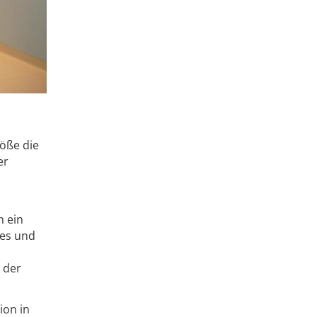
öße die
er
n ein
ges und
 der
ion in