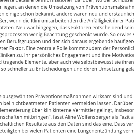
en liegen, an denen die Umsetzung von Präventionsmaßna
en einige schon bekannt, andere waren neu und erstaunlich
r, wenn die Klinikmitarbeitenden die Anfälligkeit ihrer Pat
ätzten. Neu war hingegen, dass Faktoren entscheidend sei
gsprozessen wenig Beachtung geschenkt wurde. So erwies s
en Berufsgruppen und der sich daraus ergebende häufiger
zter Faktor. Eine zentrale Rolle kommt zudem der Persönlic
liniken zu. Ihr persönliches Engagement und ihre Motivation
 tragende Elemente, aber auch wie selbstbewusst sie ihren
so schneller zu Entscheidungen und deren Umsetzung gela
 die ausgewählten Präventionsmaßnahmen wirksam sind und 
 bei nichtbeatmeten Patienten vermeiden lassen. Darüber
lementierung über klinikinterne Vermittler gelingt, insbeso
schaften mitbringen“, fasst Aline Wolfensberger als Fazit
haftlichen Resultate aus den Daten sind das eine. Dass wi
eteiligten bei vielen Patienten eine Lungenentzündung ver