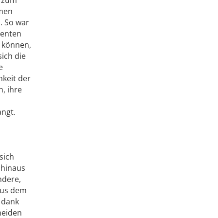
hmen
. So war
ienten
n können,
ich die
e
hkeit der
, ihre
ngt.
sich
 hinaus
ndere,
 aus dem
r dank
meiden