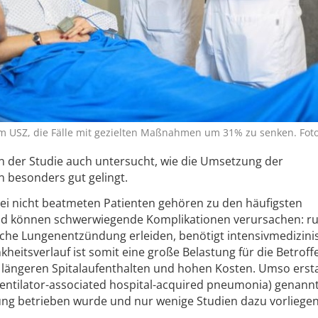
am USZ, die Fälle mit gezielten Maßnahmen um 31% zu senken. Fot
n der Studie auch untersucht, wie die Umsetzung der
besonders gut gelingt.
 nicht beatmeten Patienten gehören zu den häufigsten
nd können schwerwiegende Komplikationen verursachen: ru
solche Lungenentzündung erleiden, benötigt intensivmedizini
eitsverlauf ist somit eine große Belastung für die Betroff
 längeren Spitalaufenthalten und hohen Kosten. Umso erst
ventilator-associated hospital-acquired pneumonia) genann
ung betrieben wurde und nur wenige Studien dazu vorliegen