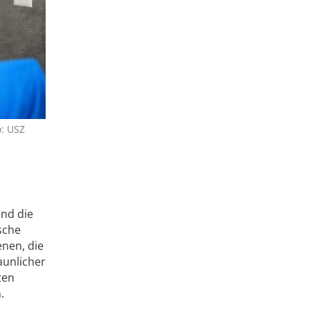
o: USZ
nd die
sche
enen, die
aunlicher
ten
.