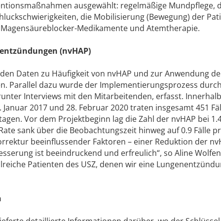
ventionsmaßnahmen ausgewählt: regelmäßige Mundpflege, 
uckschwierigkeiten, die Mobilisierung (Bewegung) der Pat
r Magensäureblocker-Medikamente und Atemtherapie.
nentzündungen (nvHAP)
rden Daten zu Häufigkeit von nvHAP und zur Anwendung de
 Parallel dazu wurde der Implementierungsprozess durch
unter Interviews mit den Mitarbeitenden, erfasst. Innerhal
 Januar 2017 und 28. Februar 2020 traten insgesamt 451 Fäl
agen. Vor dem Projektbeginn lag die Zahl der nvHAP bei 1.4
Rate sank über die Beobachtungszeit hinweg auf 0.9 Fälle p
orrektur beeinflussender Faktoren – einer Reduktion der nv
esserung ist beeindruckend und erfreulich“, so Aline Wolfe
hlreiche Patienten des USZ, denen wir eine Lungenentzünd
n
lieferte detaillierte Informationen darüber, wo der Schlüsse