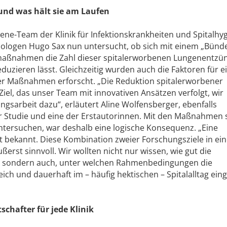
nd was hält sie am Laufen
giene-Team der Klinik für Infektionskrankheiten und Spitalh
tiologen Hugo Sax nun untersucht, ob sich mit einem „Bünde
maßnahmen die Zahl dieser spitalerworbenen Lungenentz
duzieren lässt. Gleichzeitig wurden auch die Faktoren für e
er Maßnahmen erforscht. „Die Reduktion spitalerworbener
 Ziel, das unser Team mit innovativen Ansätzen verfolgt, wir
ngsarbeit dazu“, erläutert Aline Wolfensberger, ebenfalls
der Studie und eine der Erstautorinnen. Mit den Maßnahmen 
ntersuchen, war deshalb eine logische Konsequenz. „Eine
ht bekannt. Diese Kombination zweier Forschungsziele in ein
ßerst sinnvoll. Wir wollten nicht nur wissen, wie gut die
 sondern auch, unter welchen Rahmenbedingungen die
h und dauerhaft im – häufig hektischen – Spitalalltag ein
schafter für jede Klinik