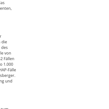
das
ienten,
r
 die
b des
le von
2 Fällen
ro 1.000
HAP-Fälle
nsberger.
ung und
l zum