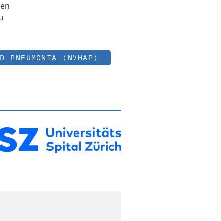
ren
zu
D PNEUMONIA (NVHAP)