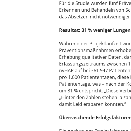
Für die Studie wurden fünf Prä
Erkennen und Behandeln von Schl
das Absetzen nicht notwendige
Resultat: 31 % weniger Lunge
Während der Projektlaufzeit wu
Präventionsmaßnahmen erhoben.
Erhebung qualitativer Daten, dar
Erfassungszeitraums zwischen 1.
nvHAP auf bei 361.947 Patientent
pro 1.000 Patiententagen, diese 
Patiententage, was – nach der K
um 31 % entspricht. „Diese Verb
„Hinter den Zahlen stehen ja za
damit Leid ersparen konnten.“
Überraschende Erfolgsfaktore
Die Analyse der Erfolgsfaktoren 