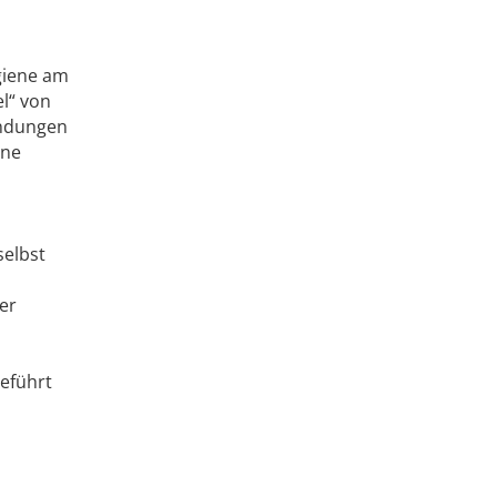
ygiene am
l“ von
ündungen
ine
selbst
er
geführt