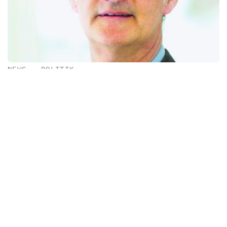
NEWS
•
POLITIK
Demokratische Beteiligung wird untergraben
KBV und DKG fordern die Bundesgesundheitsministerin auf,
den Prozess zur Erarbeitung des GKV-Sparpakets seriös und
rechtsstaatlich sauber zu gestalten.
Newsletter & e-Ausgabe
Nachrichten, Trends und Hintergründe sowie die
neuesten E-paper.
Mit Ihrer Anmeldung stimmen Sie unseren
Datenschutz-
Bestimmungen
zu.