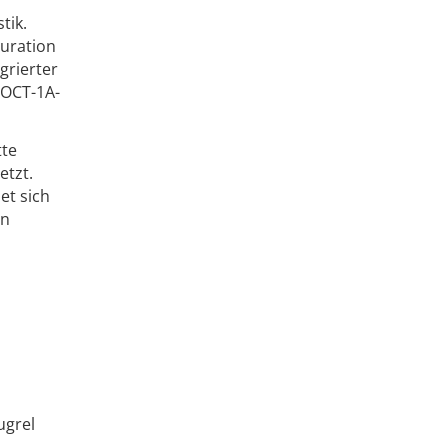
tik.
guration
grierter
POCT-1A-
tte
etzt.
et sich
en
ugrel