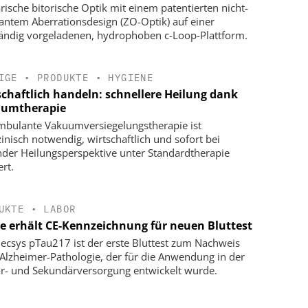
rische bitorische Optik mit einem patentierten nicht-
antem Aberrationsdesign (ZO-Optik) auf einer
tändig vorgeladenen, hydrophoben c-Loop-Plattform.
IGE
•
PRODUKTE
•
HYGIENE
schaftlich handeln: schnellere Heilung dank
umtherapie
mbulante Vakuumversiegelungstherapie ist
inisch notwendig, wirtschaftlich und sofort bei
nder Heilungsperspektive unter Standardtherapie
ert.
UKTE
•
LABOR
e erhält CE-Kennzeichnung für neuen Bluttest
lecsys pTau217 ist der erste Bluttest zum Nachweis
 Alzheimer-Pathologie, der für die Anwendung in der
r- und Sekundärversorgung entwickelt wurde.