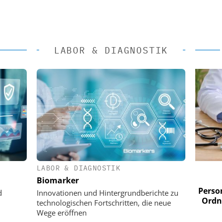
LABOR & DIAGNOSTIK
LABOR & DIAGNOSTIK
 AG
EASY SOFTWARE AG
Biomarker
im
Digitalisierung im
n digitaler
Personalmanagement: Von digitaler
Perso
d
Innovationen und Hintergrundberichte zu
 Steuerung
Ordnung zur KI-fähigen Steuerung
Ordn
technologischen Fortschritten, die neue
Wege eröffnen