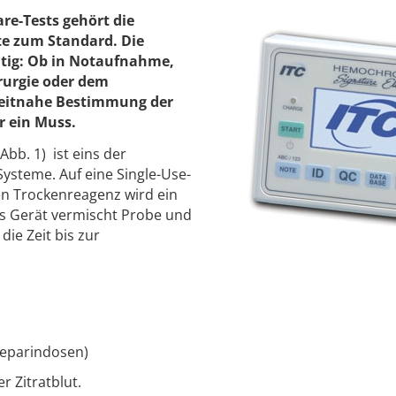
are-Tests gehört die
e zum Standard. Die
ältig: Ob in Notaufnahme,
irurgie oder dem
 zeitnahe Bestimmung der
 ein Muss.
bb. 1) ist eins der
steme. Auf eine Single-Use-
hen Trockenreagenz wird ein
as Gerät vermischt Probe und
ie Zeit bis zur
 Heparindosen)
 Zitratblut.