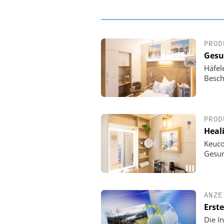
PROD
Gesu
Häfel
Besch
PROD
Heali
Keuco
Gesun
ANZE
Erst
Die I