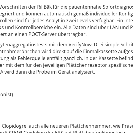
Vorschriften der RiliBäk für die patientennahe Sofortdiagnos
tegriert und können automatisch gemäß individueller Konfi
llen sind für jedes Analyt in zwei Levels verfügbar. Ein inte
Ds und Kontrollbereiche ein. Alle Daten sind über LAN und 
iert an einen POCT-Server übertragbar.
ytenaggregatiostests mit dem VerifyNow. Drei simple Schri
ntnahmeröhrchen wird direkt auf die Einmalkassette aufges
g als Fehlerquelle entfällt gänzlich. In der Kassette befind
r mit dem für den jeweiligen Plättchenrezeptor spezifisch
TA wird dann die Probe im Gerät analysiert.
onist)
 Clopidogrel auch alle neueren Plättchenhemmer, wie Pras
ue NSTEMI-Guideline der ERS hat Plättchenfunktionstests