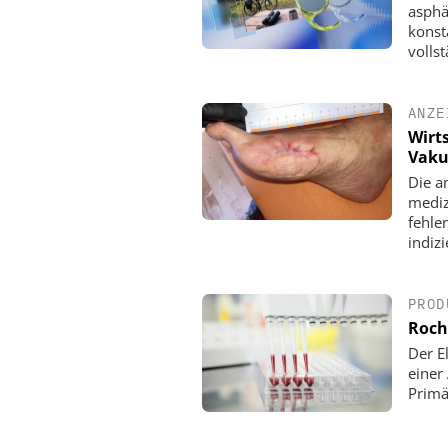
asphä
konst
volls
ANZE
Wirt
Vaku
Die a
mediz
fehle
indizi
PROD
Roch
Der E
einer
Primä