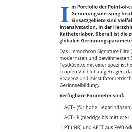
I
m Portfolio der Point-of-c
Gerinnungsmessung heut
Einsatzgebiete sind vielf
Intensivstation, in der Herzch
Katheterlabor, überall ist die
globalen Gerinnungsparameter
Das Hemochron Signature Elite (A
modernsten und bewährtesten Sy
Testküvette mit einer spezifisc
Tropfen Vollblut aufgetragen, d
Reagenz und misst fotometrisch d
Gerinnselbildung.
Verfügbare Parameter sind:
ACT+ (für hohe Heparindosen)
ACT-LR (niedrige bis mittlere
PT (INR) und APTT aus FWB oder