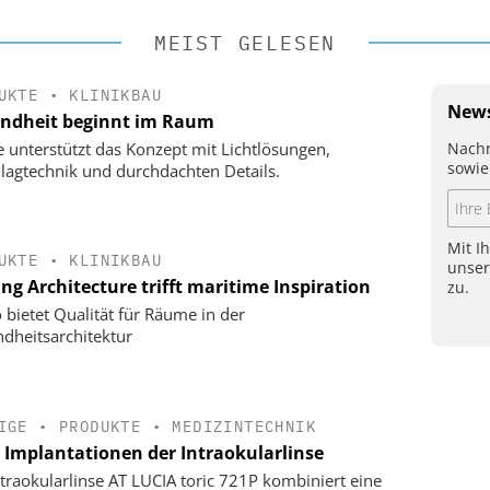
MEIST GELESEN
UKTE
•
KLINIKBAU
News
ndheit beginnt im Raum
Nachr
e unterstützt das Konzept mit Lichtlösungen,
sowie
lagtechnik und durchdachten Details.
Mit I
UKTE
•
KLINIKBAU
unse
ng Architecture trifft maritime Inspiration
zu.
 bietet Qualität für Räume in der
dheitsarchitektur
IGE
•
PRODUKTE
•
MEDIZINTECHNIK
e Implantationen der Intraokularlinse
ntraokularlinse AT LUCIA toric 721P kombiniert eine