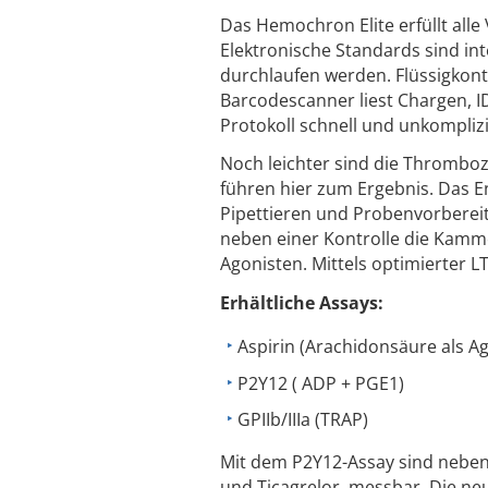
Das Hemochron Elite erfüllt alle 
Elektronische Standards sind in
durchlaufen werden. Flüssigkontro
Barcodescanner liest Chargen, I
Protokoll schnell und unkompliz
Noch leichter sind die Thromboz
führen hier zum Ergebnis. Das E
Pipettieren und Probenvorbereitun
neben einer Kontrolle die Kamme
Agonisten. Mittels optimierter L
Erhältliche Assays:
Aspirin (Arachidonsäure als Ag
P2Y12 ( ADP + PGE1)
GPIIb/IIIa (TRAP)
Mit dem P2Y12-Assay sind neben
und Ticagrelor, messbar. Die ne