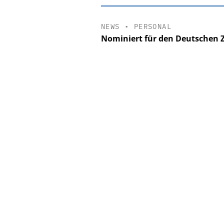
NEWS
•
PERSONAL
Nominiert für den Deutschen 
EASY SOFTWAR
Digitalisierun
Personalmanagement: V
Ordnung zur KI-fähige