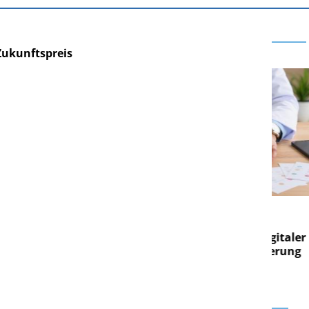
Zukunftspreis
E AG
EASY SOFTWARE AG
g im
Digitalisierung im
on digitaler
Personalmanagement: Von digitaler
Pers
n Steuerung
Ordnung zur KI-fähigen Steuerung
Ord