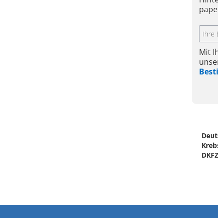
pape
Mit 
unse
Bes
Deut
Kreb
DKF