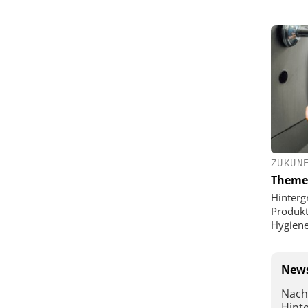
ZUKUN
Theme
Hinterg
Produkt
Hygien
News
Nach
Hint