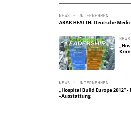
NEWS
•
UNTERNEHMEN
ARAB HEALTH: Deutsche Medizi
NEWS
„Hos
Kran
NEWS
•
UNTERNEHMEN
EASY SOFTWAR
„Hospital Build Europe 2012“ 
Digitalisierun
–Ausstattung
Personalmanagement: V
Ordnung zur KI-fähig