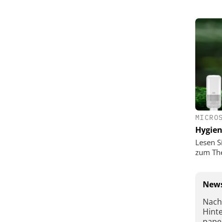
MICRO
Hygie
Lesen S
zum Th
News
Nach
Hint
pape