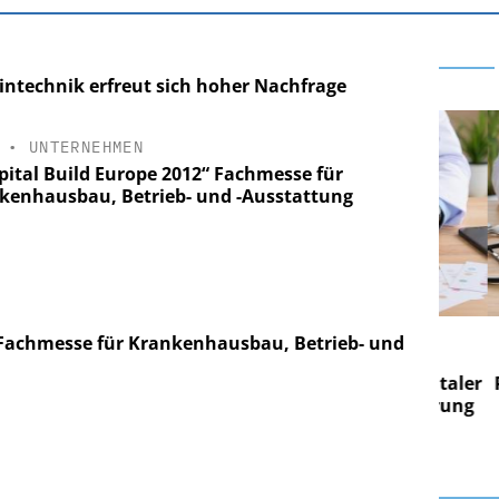
ntechnik erfreut sich hoher Nachfrage
•
UNTERNEHMEN
pital Build Europe 2012“ Fachmesse für
kenhausbau, Betrieb- und -Ausstattung
E AG
EASY SOFTWARE AG
- Fachmesse für Krankenhausbau, Betrieb- und
g im
Digitalisierung im
on digitaler
Personalmanagement: Von digitaler
Per
en Steuerung
Ordnung zur KI-fähigen Steuerung
Ord