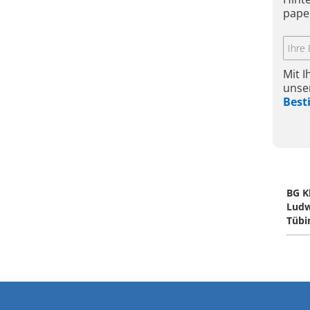
pape
Mit 
unse
Bes
BG K
Ludw
Tüb