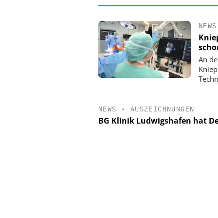
NEWS
Knie
scho
An de
Kniep
Techn
NEWS
•
AUSZEICHNUNGEN
BG Klinik Ludwigshafen hat De
EASY SOFTWARE
Digitalisierung 
Personalmanagement: Vo
Ordnung zur KI-fähigen