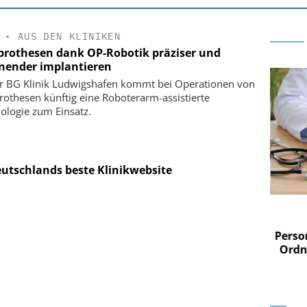
•
AUS DEN KLINIKEN
prothesen dank OP-Robotik präziser und
nender implantieren
r BG Klinik Ludwigshafen kommt bei Operationen von
rothesen künftig eine Roboterarm-assistierte
ologie zum Einsatz.
utschlands beste Klinikwebsite
 AG
EASY SOFTWARE AG
im
Digitalisierung im
n digitaler
Personalmanagement: Von digitaler
Perso
 Steuerung
Ordnung zur KI-fähigen Steuerung
Ordn