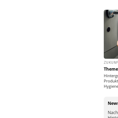
ZUKUN
Theme
Hinterg
Produkt
Hygien
News
Nach
Hint