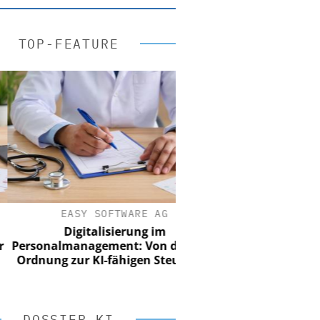
TOP-FEATURE
EASY SOFTWARE AG
Digitalisierung im
sonalmanagement: Von digitaler
nung zur KI-fähigen Steuerung
DOSSIER KI