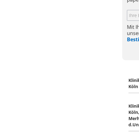
Mit 
unse
Bes
Klin
Köl
Klin
Köln
Merh
d.Un