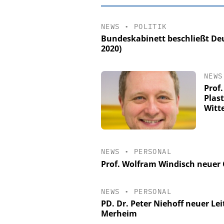
NEWS
•
POLITIK
Bundeskabinett beschließt Deu
2020)
NEWS
Prof.
Plast
Witt
EASY SOFTWAR
NEWS
•
PERSONAL
Digitalisierun
Prof. Wolfram Windisch neuer C
Personalmanagement: V
Ordnung zur KI-fähig
NEWS
•
PERSONAL
PD. Dr. Peter Niehoff neuer Lei
Merheim