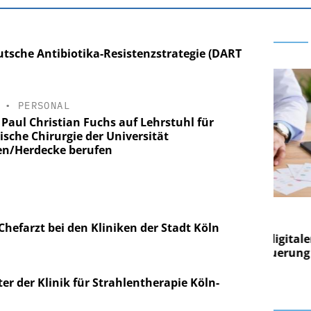
tsche Antibiotika-Resistenzstrategie (DART
•
PERSONAL
 Paul Christian Fuchs auf Lehrstuhl für
ische Chirurgie der Universität
en/Herdecke berufen
E AG
EASY SOFTWARE AG
g im
Digitalisierung im
hefarzt bei den Kliniken der Stadt Köln
on digitaler
Personalmanagement: Von digitaler
Per
en Steuerung
Ordnung zur KI-fähigen Steuerung
Ord
ter der Klinik für Strahlentherapie Köln-