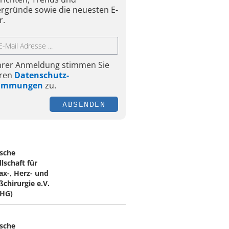
ergründe sowie die neuesten E-
r.
Ihrer Anmeldung stimmen Sie
ren
Datenschutz-
timmungen
zu.
ABSENDEN
sche
lschaft für
ax-, Herz- und
ßchirurgie e.V.
HG)
sche