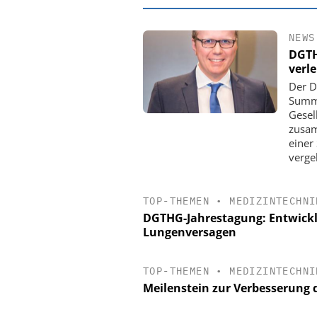
NEWS
DGTH
verl
Der D
Summe
Gesel
zusam
einer
verge
TOP-THEMEN
•
MEDIZINTECHNI
EASY SOFTWAR
DGTHG-Jahrestagung: Entwickl
Digitalisierun
Lungenversagen
Personalmanagement: V
Ordnung zur KI-fähig
TOP-THEMEN
•
MEDIZINTECHNI
Meilenstein zur Verbesserung 