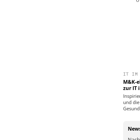
IT IM
M&K-ek
zur IT
Inspirie
und die
Gesundh
News
Nach