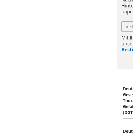
Hint
pape
Mit 
unse
Bes
Deut
Gesel
Thor
Gefä
(DGT
Deut