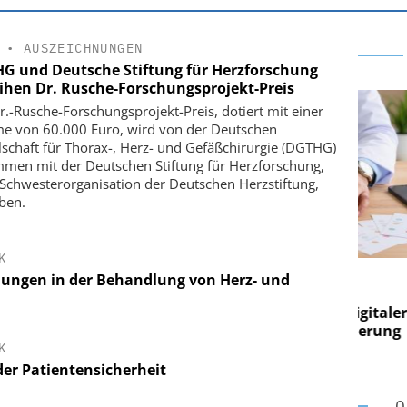
•
AUSZEICHNUNGEN
G und Deutsche Stiftung für Herzforschung
eihen Dr. Rusche-Forschungsprojekt-Preis
r.-Rusche-Forschungsprojekt-Preis, dotiert mit einer
 von 60.000 Euro, wird von der Deutschen
lschaft für Thorax-, Herz- und Gefäßchirurgie (DGTHG)
men mit der Deutschen Stiftung für Herzforschung,
 Schwesterorganisation der Deutschen Herzstiftung,
ben.
K
E AG
EASY SOFTWARE AG
ungen in der Behandlung von Herz- und
g im
Digitalisierung im
on digitaler
Personalmanagement: Von digitaler
Per
en Steuerung
Ordnung zur KI-fähigen Steuerung
Ord
K
der Patientensicherheit
O