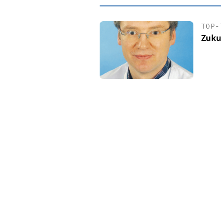
TOP-
Zuku
EASY SOFTWAR
Digitalisieru
Personalmanagement: 
Ordnung zur KI-fähig