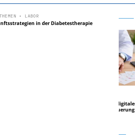
THEMEN
•
LABOR
nftsstrategien in der Diabetestherapie
E AG
EASY SOFTWARE AG
ng im
Digitalisierung im
Von digitaler
Personalmanagement: Von digitaler
Per
en Steuerung
Ordnung zur KI-fähigen Steuerung
Or