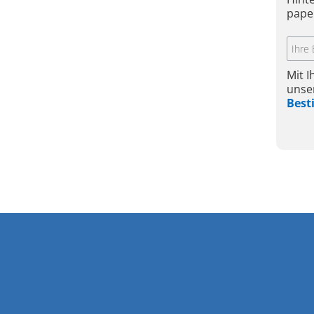
pape
Mit 
unse
Bes