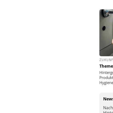
ZUKUN
Theme
Hinterg
Produkt
Hygien
News
Nach
Hint