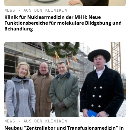
NEWS
•
AUS DEN KLINIKEN
Klinik für Nuklearmedizin der MHH: Neue
Funktionsbereiche für molekulare Bildgebung und
Behandlung
NEWS
•
AUS DEN KLINIKEN
Neubau "Zentrallabor und Transfusionsmedizin" in