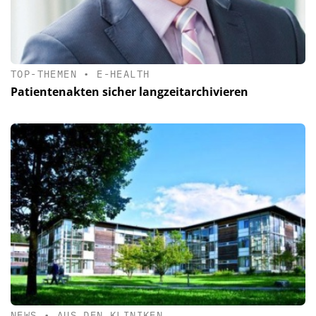
TOP-THEMEN
•
E-HEALTH
Patientenakten sicher langzeit­archivieren
NEWS
•
AUS DEN KLINIKEN