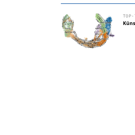
TOP-
Küns
EASY SOFTWAR
Digitalisierun
Personalmanagement: V
Ordnung zur KI-fähige