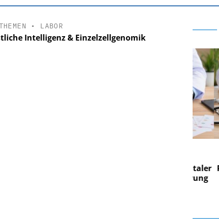
THEMEN
•
LABOR
tliche Intelligenz & Einzelzellgenomik
E AG
EASY SOFTWARE AG
g im
Digitalisierung im
on digitaler
Personalmanagement: Von digitaler
Pers
n Steuerung
Ordnung zur KI-fähigen Steuerung
Ord