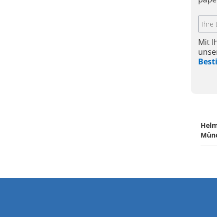
Mit 
unse
Bes
Helm
Mün