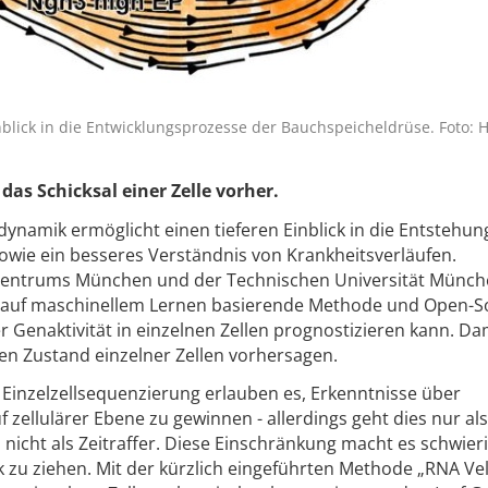
inblick in die Entwicklungsprozesse der Bauchspeicheldrüse. Foto: 
das Schicksal einer Zelle vorher.
dynamik ermöglicht einen tieferen Einblick in die Entstehu
sowie ein besseres Verständnis von Krankheitsverläufen.
 Zentrums München und der Technischen Universität Münch
ne auf maschinellem Lernen basierende Methode und Open-S
 Genaktivität in einzelnen Zellen prognostizieren kann. Da
en Zustand einzelner Zellen vorhersagen.
Einzelzellsequenzierung erlauben es, Erkenntnisse über
zellulärer Ebene zu gewinnen - allerdings geht dies nur als
cht als Zeitraffer. Diese Einschränkung macht es schwieri
 zu ziehen. Mit der kürzlich eingeführten Methode „RNA Vel