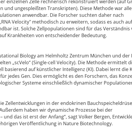
ner einzelnen Zelle rechnerisch rekonstruiert werden (auf 
en und ungespleißten Transkripten). Diese Methode war all
opulationen anwendbar. Die Forscher suchten daher nach
„RNA Velocity" methodisch zu erweitern, sodass es auch au
ar ist. Solche Zellpopulationen sind für das Verständnis
 auf Krankheiten von entscheidender Bedeutung.
putational Biology am Helmholtz Zentrum München und der 
ten „scVelo“ (Single-cell Velocity). Die Methode ermittelt d
basierend auf künstlicher Intelligenz (KI). Dabei lernt die K
ür jedes Gen. Dies ermöglicht es den Forschern, das Konz
iologischer Systeme einschließlich dynamischer Populatione
ie Zellentwicklungen in der endokrinen Bauchspeicheldrüs
 Außerdem haben wir dynamische Prozesse bei der
und das ist erst der Anfang“, sagt Volker Bergen, Entwickl
hörigen Veröffentlichung in Nature Biotechnology.