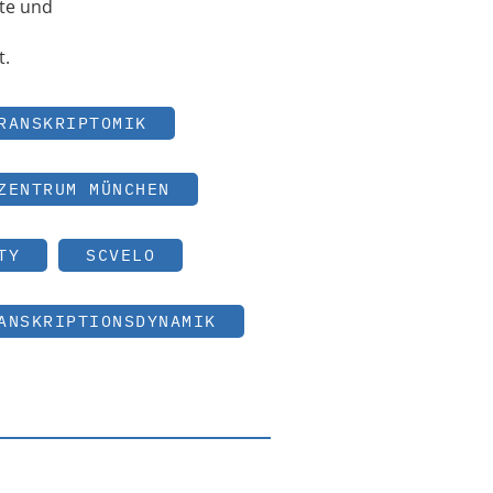
rte und
t.
RANSKRIPTOMIK
ZENTRUM MÜNCHEN
TY
SCVELO
ANSKRIPTIONSDYNAMIK