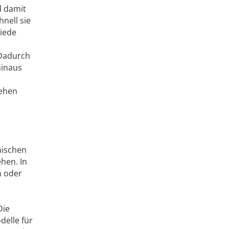
d damit
nell sie
hiede
 Dadurch
hinaus
tehen
mischen
hen. In
n oder
Die
delle für