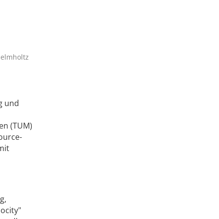
Helmholtz
ng und
en (TUM)
ource-
mit
g,
ocity"