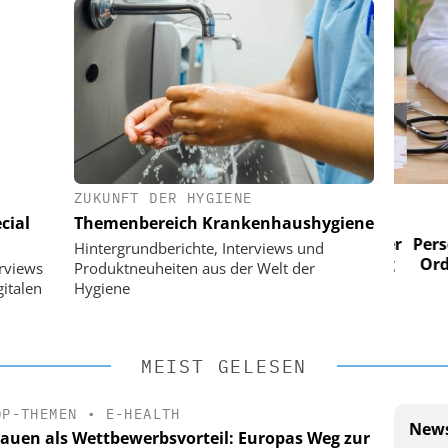
ZUKUNFT DER HYGIENE
 AG
EASY SOFTWARE AG
cial
Themenbereich Krankenhaushygiene
im
Digitalisierung im
n digitaler
Personalmanagement: Von digitaler
Perso
Hintergrundberichte, Interviews und
 Steuerung
Ordnung zur KI-fähigen Steuerung
Ordn
erviews
Produktneuheiten aus der Welt der
italen
Hygiene
MEIST GELESEN
OP-THEMEN
•
E-HEALTH
News
rauen als Wettbewerbsvorteil: Europas Weg zur