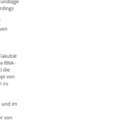
Grundlage
erdings
f
 von
Fakultät
ie RNA-
I die
ept von
n zu
e und im
er von