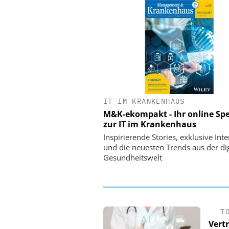
IT IM KRANKENHAUS
EASY SOFTWARE
M&K-ekompakt - Ihr online Spe
Digitalisierung 
zur IT im Krankenhaus
Personalmanagement: Vo
Ordnung zur KI-fähigen
Inspirierende Stories, exklusive Int
und die neuesten Trends aus der dig
Gesundheitswelt
T
Vert