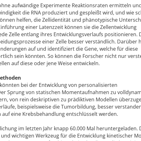
 ohne aufwändige Experimente Reaktionsraten ermitteln un
ndigkeit die RNA produziert und gespleißt wird, und wie sch
n können helfen, die Zellidentität und phänotypische Untersc
inführung einer Latenzzeit können sie die Zellentwicklung
ede Zelle entlang ihres Entwicklungsverlaufs positionieren.
idungsprozesse einer Zelle besser verständlich. Darüber 
nderungen auf und identifiziert die Gene, welche für diese
tlich sein könnten. So können die Forscher nicht nur vers
llen auf diese oder jene Weise entwickeln.
methoden
 könnten bei der Entwicklung von personalisierten
er Sprung von statischen Momentaufnahmen zu volldyna
rn, von rein deskriptiven zu prädiktiven Modellen überzuge
rläufe, beispielsweise die Tumorbildung, besser verstande
on auf eine Krebsbehandlung entschlüsselt werden.
lichung im letzten Jahr knapp 60.000 Mal heruntergeladen. 
 und wichtigen Werkzeug für die Entwicklung kinetischer Mo