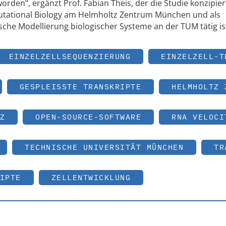
worden“, ergänzt Prof. Fabian Theis, der die Studie konzipie
mputational Biology am Helmholtz Zentrum München und als
che Modellierung biologischer Systeme an der TUM tätig is
EINZELZELLSEQUENZIERUNG
EINZELZELL-T
GESPLEISSTE TRANSKRIPTE
HELMHOLTZ 
Z
OPEN-SOURCE-SOFTWARE
RNA VELOCI
TECHNISCHE UNIVERSITÄT MÜNCHEN
TR
IPTE
ZELLENTWICKLUNG