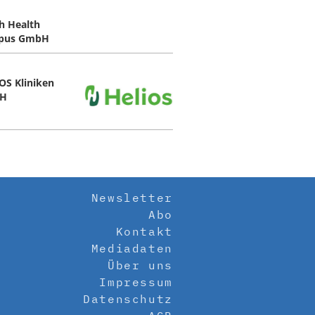
h Health
pus GmbH
OS Kliniken
H
Newsletter
Abo
Kontakt
Mediadaten
Über uns
Impressum
Datenschutz