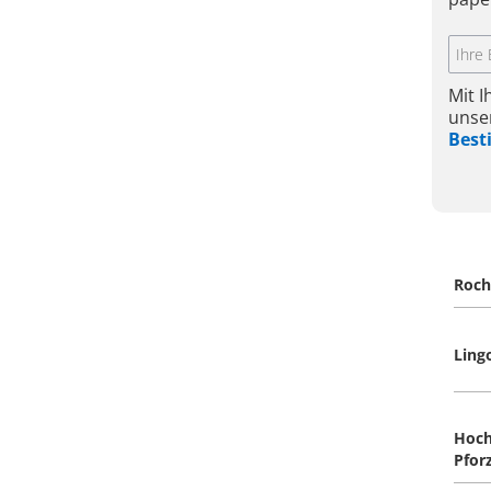
Mit 
unse
Bes
Roc
Lin
Hoch
Pfor