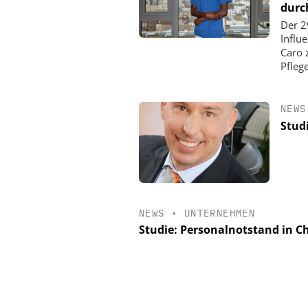
durc
Der 2
Influ
Caro 
Pfleg
NEWS
Stud
NEWS
•
UNTERNEHMEN
Studie: Personalnotstand in C