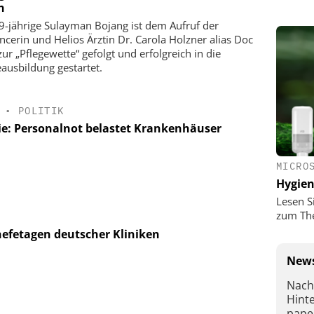
h
9-jährige Sulayman Bojang ist dem Aufruf der
encerin und Helios Ärztin Dr. Carola Holzner alias Doc
zur „Pflegewette“ gefolgt und erfolgreich in die
eausbildung gestartet.
•
POLITIK
ie: Personalnot belastet Krankenhäuser
MICRO
Hygie
Lesen S
zum Th
hefetagen deutscher Kliniken
News
Nach
Hint
pape