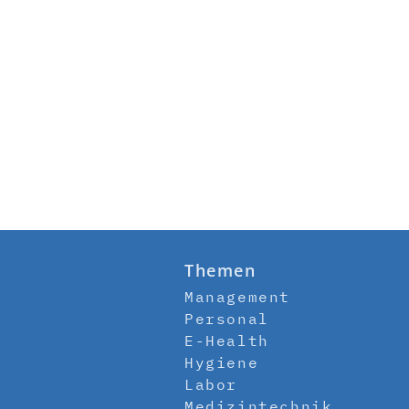
Themen
Management
Personal
E-Health
Hygiene
Labor
Medizintechnik