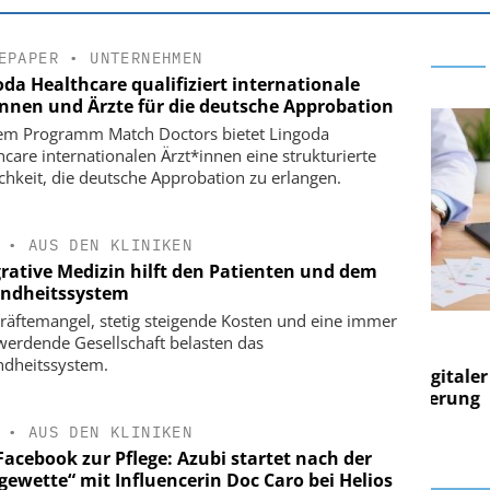
EPAPER
•
UNTERNEHMEN
oda Healthcare qualifiziert internationale
innen und Ärzte für die deutsche Approbation
em Programm Match Doctors bietet Lingoda
hcare internationalen Ärzt*innen eine strukturierte
chkeit, die deutsche Approbation zu erlangen.
•
AUS DEN KLINIKEN
grative Medizin hilft den Patienten und dem
ndheitssystem
räftemangel, stetig steigende Kosten und eine immer
E AG
EASY SOFTWARE AG
 werdende Gesellschaft belasten das
g im
Digitalisierung im
dheitssystem.
on digitaler
Personalmanagement: Von digitaler
Pers
n Steuerung
Ordnung zur KI-fähigen Steuerung
Ord
•
AUS DEN KLINIKEN
Facebook zur Pflege: Azubi startet nach der
gewette“ mit Influencerin Doc Caro bei Helios