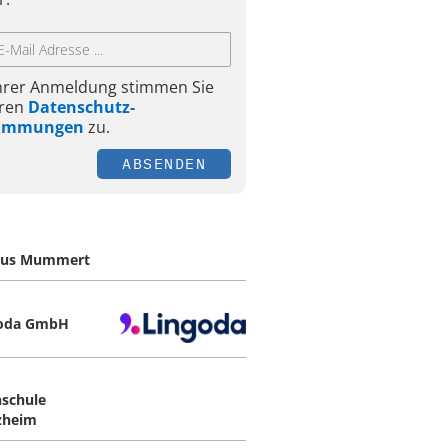
Ihrer Anmeldung stimmen Sie
ren
Datenschutz-
timmungen
zu.
ABSENDEN
hus Mummert
goda GmbH
schule
zheim