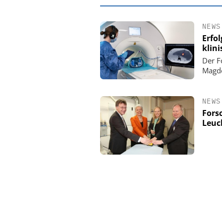
NEWS
Erfo
klin
Der F
Magde
NEWS
Fors
Leuc
EASY SOFTWAR
Digitalisierun
Personalmanagement: V
Ordnung zur KI-fähige