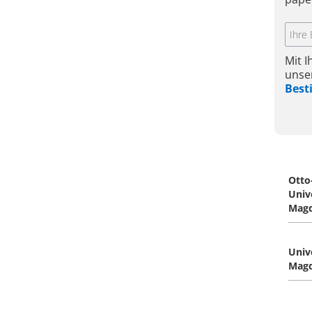
Mit 
unse
Bes
Otto
Univ
Mag
Univ
Mag