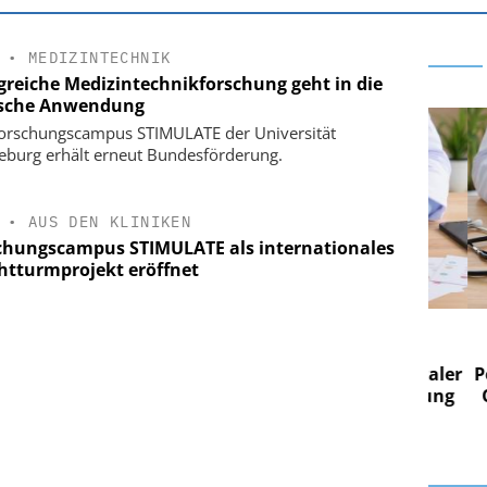
•
MEDIZINTECHNIK
lgreiche Medizintechnikforschung geht in die
ische Anwendung
orschungscampus STIMULATE der Universität
burg erhält erneut Bundesförderung.
•
AUS DEN KLINIKEN
chungscampus STIMULATE als internationales
htturmprojekt eröffnet
E AG
EASY SOFTWARE AG
g im
Digitalisierung im
on digitaler
Personalmanagement: Von digitaler
Pers
n Steuerung
Ordnung zur KI-fähigen Steuerung
Ord